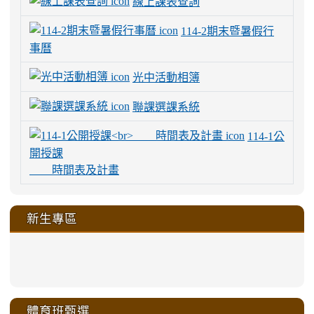
線上課表查詢
114-2期末暨暑假行
事曆
光中活動相簿
聯課選課系統
114-1公
開授課
時間表及計畫
新生專區
link
link
link
link
https://sites.google.com/a/m
to
to
to
to
link
link
link
link
link
link
link
link
link
sheng-
https://sites.google.com/a/ms.gmjh.
https://sites.google.com/a/ms.gmjh.
https://sites.google.com/a/ms.gmjh.
https://sites.google.com/a/ms.gmjh.
to
to
to
to
to
to
to
to
to
ru-
sheng-
sheng-
sheng-
sheng-
體育班甄選