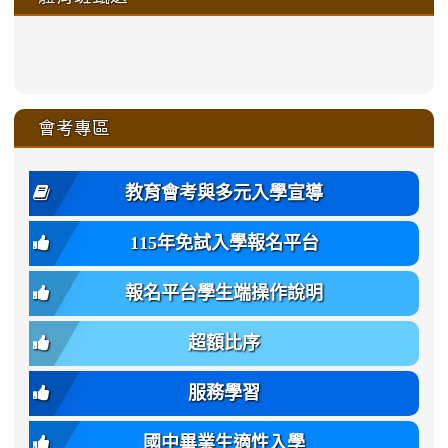
https://sites.google.com/a/ms
https://sites.google.com/a/ms
https://sites.google.com/a/ms
https://sites.google.com/a/ms
https://sites.google.com/ms.
https://sites.google.com/a/ms
https://sites.google.com/ms.gmjh.ty
https://sites.google.com/a/ms.gmjh.
https://sites.google.com/ms.gmjh.ty
xue-
ru-
ru-
ru-
ru-
sheng-
sheng-
sheng-
sheng-
affairs/%E9%AB%94%E8%82
sheng-
affairs/%E9%AB%94%E8%82%
sheng-
affairs/%E9%AB%94%E8%82%
zhuan-
xue-
xue-
xue-
xue-
link
link
ru-
ru-
ru-
ru-
style=ackground-
ru-
\
ru-
\
qu/
zhuan-
zhuan-
zhuan-
zhuan-
to
to
link
()-45l
xue-
xue-
xue-
xue-
color:
xue-
xue-
\
qu/
qu/
qu/
qu/
link
https://sites.google.com/ms.
https://sites.google.com/ms.gmjh.ty
to
4
zhuan-
zhuan-
zhuan-
zhuan-
var(-
zhuan-
zhuan-
\
\
\
\
to
affairs/%E9%AB%94%E8%82
affairs/%E9%AB%94%E8%82%
https://www.gmjh.tyc.edu.tw/upload
會考專區
qu/
qu/
qu/
qu/
-
qu/
qu
https://www.gmjh.tyc.edu.tw/upload
\
\
年
style=font-
\
\
\
bs-
\
2
度
family:
body-
體
教育會考與多元入學宣導
招
var(-
bg);
育
生
-
font-
班
115年免試入學報名平台
簡
bs-
family:
轉
章
body-
var(-
班
(二
報名平台學生端操作說明
font-
-
簡
招).pdf
family);
bs-
章.pdf
\
font-
body-
超額比序
\
size:
font-
var(-
family);
服務學習
-
font-
bs-
size:
國中畢業生適性入學