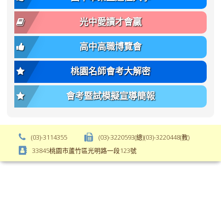
body-
var(-
font-
-
光中愛讀才會贏
size);
bs-
font-
body-
高中高職博覽會
weight:
font-
var(-
size);
桃園名師會考大解密
-
font-
bs-
weight:
會考暨試模擬宣導簡報
body-
var(-
font-
-
weight);
bs-
background-
body-
(03)-3114355
(03)-3220593(總)(03)-3220448(教)
color:
font-
33845桃園市蘆竹區光明路一段123號
var(-
weight);
-
\
bs-
body-
bg);