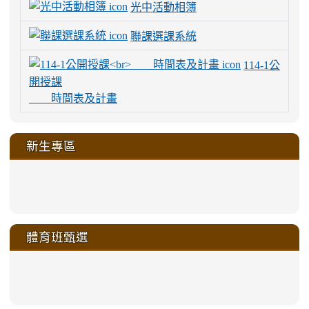
光中活動相簿
聯課選課系統
114-1公
開授課
時間表及計畫
新生專區
link
link
link
link
https://sites.google.com/a/m
to
to
to
to
link
link
link
link
link
link
link
link
link
sheng-
https://sites.google.com/a/ms.gmjh.
https://sites.google.com/a/ms.gmjh.
https://sites.google.com/a/ms.gmjh.
https://sites.google.com/a/ms.gmjh.
to
to
to
to
to
to
to
to
to
ru-
sheng-
sheng-
sheng-
sheng-
體育班甄選
https://sites.google.com/a/ms
https://sites.google.com/a/ms
https://sites.google.com/a/ms
https://sites.google.com/a/ms
https://sites.google.com/ms.
https://sites.google.com/a/ms
https://sites.google.com/ms.gmjh.ty
https://sites.google.com/a/ms.gmjh.
https://sites.google.com/ms.gmjh.ty
xue-
ru-
ru-
ru-
ru-
sheng-
sheng-
sheng-
sheng-
affairs/%E9%AB%94%E8%82
sheng-
affairs/%E9%AB%94%E8%82%
sheng-
affairs/%E9%AB%94%E8%82%
zhuan-
xue-
xue-
xue-
xue-
link
link
ru-
ru-
ru-
ru-
style=ackground-
ru-
\
ru-
\
qu/
zhuan-
zhuan-
zhuan-
zhuan-
to
to
link
()-45l
xue-
xue-
xue-
xue-
color:
xue-
xue-
\
qu/
qu/
qu/
qu/
link
https://sites.google.com/ms.
https://sites.google.com/ms.gmjh.ty
to
4