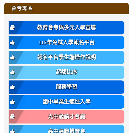
zhuan-
zhuan-
zhuan-
zhuan-
var(-
zhuan-
zhuan-
\
\
\
\
to
affairs/%E9%AB%94%E8%82
affairs/%E9%AB%94%E8%82%
https://www.gmjh.tyc.edu.tw/upload
會考專區
qu/
qu/
qu/
qu/
-
qu/
qu
https://www.gmjh.tyc.edu.tw/upload
\
\
年
style=font-
\
\
\
bs-
\
2
度
family:
body-
體
教育會考與多元入學宣導
招
var(-
bg);
育
生
-
font-
班
115年免試入學報名平台
簡
bs-
family:
轉
章
body-
var(-
班
(二
報名平台學生端操作說明
font-
-
簡
招).pdf
family);
bs-
章.pdf
\
font-
body-
超額比序
\
size:
font-
var(-
family);
服務學習
-
font-
bs-
size:
國中畢業生適性入學
body-
var(-
font-
-
光中愛讀才會贏
size);
bs-
font-
body-
高中高職博覽會