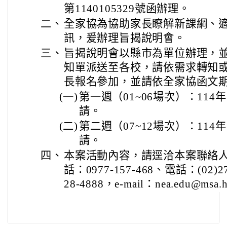
第1140105329號函辦理。
二、
全家協為協助家長瞭解新課綱、
訊，爰辦理旨揭說明會。
三、
旨揭說明會以縣市為單位辦理，
知單派送至各校，請依需求轉知
長報名參加，並請依全家協函文
(一)
第一週（01~06場次）：114
請。
(二)
第二週（07~12場次）：114
請。
四、
本案活動內容，請逕洽本案聯絡
話：0977-157-468、電話：(02)2
28-4888，e-mail：nea.edu@msa.h