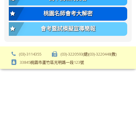
weight:
font-
var(-
size);
桃園名師會考大解密
-
font-
bs-
weight:
會考暨試模擬宣導簡報
body-
var(-
font-
-
weight);
bs-
background-
body-
(03)-3114355
(03)-3220593(總)(03)-3220448(教)
color:
font-
33845桃園市蘆竹區光明路一段123號
var(-
weight);
-
\
bs-
body-
bg);