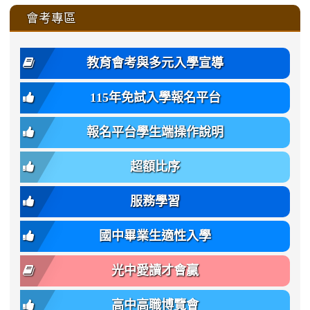
\
\
\
\
to
affairs/%E9%AB%94%E8%82
affairs/%E9%AB%94%E8%82%
https://www.gmjh.tyc.edu.tw/upload
會考專區
qu/
qu/
qu/
qu/
-
qu/
qu
https://www.gmjh.tyc.edu.tw/upload
\
\
年
style=font-
\
\
\
bs-
\
2
度
family:
body-
體
教育會考與多元入學宣導
招
var(-
bg);
育
生
-
font-
班
115年免試入學報名平台
簡
bs-
family:
轉
章
body-
var(-
班
(二
報名平台學生端操作說明
font-
-
簡
招).pdf
family);
bs-
章.pdf
\
font-
body-
超額比序
\
size:
font-
var(-
family);
服務學習
-
font-
bs-
size:
國中畢業生適性入學
body-
var(-
font-
-
光中愛讀才會贏
size);
bs-
font-
body-
高中高職博覽會