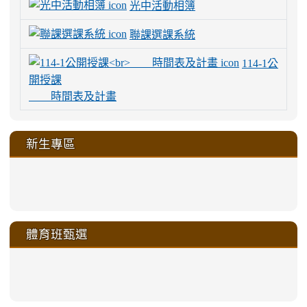
光中活動相簿
聯課選課系統
114-1公
開授課
時間表及計畫
新生專區
link
link
link
link
https://sites.google.com/a/m
to
to
to
to
link
link
link
link
link
link
link
link
link
sheng-
https://sites.google.com/a/ms.gmjh.
https://sites.google.com/a/ms.gmjh.
https://sites.google.com/a/ms.gmjh.
https://sites.google.com/a/ms.gmjh.
to
to
to
to
to
to
to
to
to
ru-
sheng-
sheng-
sheng-
sheng-
體育班甄選
https://sites.google.com/a/ms
https://sites.google.com/a/ms
https://sites.google.com/a/ms
https://sites.google.com/a/ms
https://sites.google.com/ms.
https://sites.google.com/a/ms
https://sites.google.com/ms.gmjh.ty
https://sites.google.com/a/ms.gmjh.
https://sites.google.com/ms.gmjh.ty
xue-
ru-
ru-
ru-
ru-
sheng-
sheng-
sheng-
sheng-
affairs/%E9%AB%94%E8%82
sheng-
affairs/%E9%AB%94%E8%82%
sheng-
affairs/%E9%AB%94%E8%82%
zhuan-
xue-
xue-
xue-
xue-
link
link
ru-
ru-
ru-
ru-
style=ackground-
ru-
\
ru-
\
qu/
zhuan-
zhuan-
zhuan-
zhuan-
to
to
link
()-45l
xue-
xue-
xue-
xue-
color:
xue-
xue-
\
qu/
qu/
qu/
qu/
link
https://sites.google.com/ms.
https://sites.google.com/ms.gmjh.ty
to
4
zhuan-
zhuan-
zhuan-
zhuan-
var(-
zhuan-
zhuan-