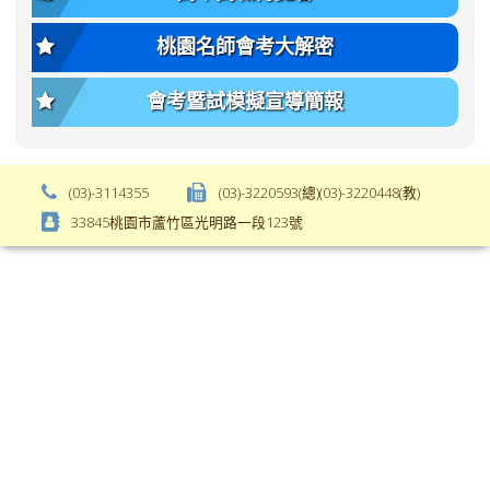
weight:
font-
var(-
size);
桃園名師會考大解密
-
font-
bs-
weight:
會考暨試模擬宣導簡報
body-
var(-
font-
-
weight);
bs-
background-
body-
(03)-3114355
(03)-3220593(總)(03)-3220448(教)
color:
font-
33845桃園市蘆竹區光明路一段123號
var(-
weight);
-
\
bs-
body-
bg);