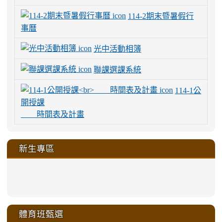
114-2期末暨暑假行
事曆
光中活動相簿
聯課選課系統
114-1公
開授課
時間表及計畫
新生專區
link
link
link
link
https://sites.google.com/a/m
to
to
to
to
link
link
link
link
link
link
link
link
link
sheng-
https://sites.google.com/a/ms.gmjh.
https://sites.google.com/a/ms.gmjh.
https://sites.google.com/a/ms.gmjh.
https://sites.google.com/a/ms.gmjh.
to
to
to
to
to
to
to
to
to
ru-
sheng-
sheng-
sheng-
sheng-
體育班甄選
https://sites.google.com/a/ms
https://sites.google.com/a/ms
https://sites.google.com/a/ms
https://sites.google.com/a/ms
https://sites.google.com/ms.
https://sites.google.com/a/ms
https://sites.google.com/ms.gmjh.ty
https://sites.google.com/a/ms.gmjh.
https://sites.google.com/ms.gmjh.ty