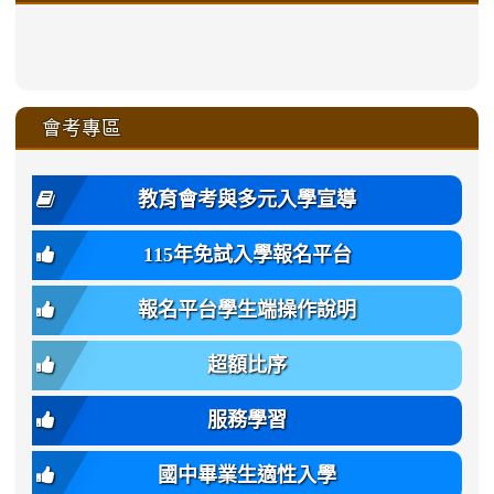
xue-
ru-
ru-
ru-
ru-
sheng-
sheng-
sheng-
sheng-
affairs/%E9%AB%94%E8%82
sheng-
affairs/%E9%AB%94%E8%82%
sheng-
affairs/%E9%AB%94%E8%82%
zhuan-
xue-
xue-
xue-
xue-
link
link
ru-
ru-
ru-
ru-
style=ackground-
ru-
\
ru-
\
qu/
zhuan-
zhuan-
zhuan-
zhuan-
to
to
link
()-45l
xue-
xue-
xue-
xue-
color:
xue-
xue-
\
qu/
qu/
qu/
qu/
link
https://sites.google.com/ms.
https://sites.google.com/ms.gmjh.ty
to
4
zhuan-
zhuan-
zhuan-
zhuan-
var(-
zhuan-
zhuan-
\
\
\
\
to
affairs/%E9%AB%94%E8%82
affairs/%E9%AB%94%E8%82%
https://www.gmjh.tyc.edu.tw/upload
會考專區
qu/
qu/
qu/
qu/
-
qu/
qu
https://www.gmjh.tyc.edu.tw/upload
\
\
年
style=font-
\
\
\
bs-
\
2
度
family:
body-
體
教育會考與多元入學宣導
招
var(-
bg);
育
生
-
font-
班
115年免試入學報名平台
簡
bs-
family:
轉
章
body-
var(-
班
(二
報名平台學生端操作說明
font-
-
簡
招).pdf
family);
bs-
章.pdf
\
font-
body-
超額比序
\
size:
font-
var(-
family);
服務學習
-
font-
bs-
size:
國中畢業生適性入學