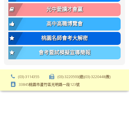
body-
var(-
font-
-
光中愛讀才會贏
size);
bs-
font-
body-
高中高職博覽會
weight:
font-
var(-
size);
桃園名師會考大解密
-
font-
bs-
weight:
會考暨試模擬宣導簡報
body-
var(-
font-
-
weight);
bs-
background-
body-
(03)-3114355
(03)-3220593(總)(03)-3220448(教)
color:
font-
33845桃園市蘆竹區光明路一段123號
var(-
weight);
-
\
bs-
body-
bg);