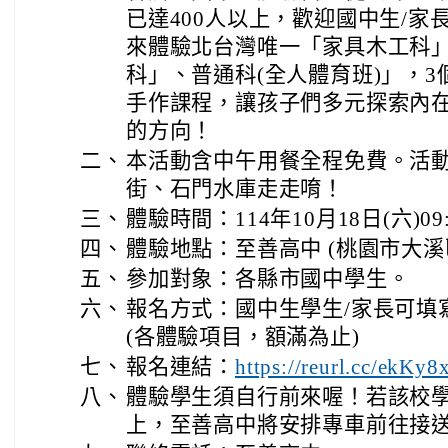
已達400人以上，歡迎國中生/
來體驗北台灣唯一「家具木工科
科」、普通科(全人體育班)」，
手作課程，讓孩子們多元探索內
的方向！
二、
本活動含中午用餐全程免費。活
街、石門水庫走走唷！
三、
體驗時間：114年10月18日(六)09:0
四、
體驗地點：至善高中 (桃園市大溪
五、
參加對象：各縣市國中學生。
六、
報名方式：國中生學生/家長可填寫
(各體驗項目，額滿為止)
七、
報名連結：
https://reurl.cc/ekKy8
八、
體驗學生須自行前來喔！若該校學
上，至善高中將安排專車前往接