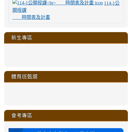
114-1公
開授課
時間表及計畫
新生專區
link
link
link
link
https://sites.google.com/a/m
to
to
to
to
link
link
link
link
link
link
link
link
link
sheng-
https://sites.google.com/a/ms.gmjh.
https://sites.google.com/a/ms.gmjh.
https://sites.google.com/a/ms.gmjh.
https://sites.google.com/a/ms.gmjh.
to
to
to
to
to
to
to
to
to
ru-
sheng-
sheng-
sheng-
sheng-
體育班甄選
https://sites.google.com/a/ms
https://sites.google.com/a/ms
https://sites.google.com/a/ms
https://sites.google.com/a/ms
https://sites.google.com/ms.
https://sites.google.com/a/ms
https://sites.google.com/ms.gmjh.ty
https://sites.google.com/a/ms.gmjh.
https://sites.google.com/ms.gmjh.ty
xue-
ru-
ru-
ru-
ru-
sheng-
sheng-
sheng-
sheng-
affairs/%E9%AB%94%E8%82
sheng-
affairs/%E9%AB%94%E8%82%
sheng-
affairs/%E9%AB%94%E8%82%
zhuan-
xue-
xue-
xue-
xue-
link
link
ru-
ru-
ru-
ru-
style=ackground-
ru-
\
ru-
\
qu/
zhuan-
zhuan-
zhuan-
zhuan-
to
to
link
()-45l
xue-
xue-
xue-
xue-
color:
xue-
xue-
\
qu/
qu/
qu/
qu/
link
https://sites.google.com/ms.
https://sites.google.com/ms.gmjh.ty
to
4
zhuan-
zhuan-
zhuan-
zhuan-
var(-
zhuan-
zhuan-
\
\
\
\
to
affairs/%E9%AB%94%E8%82
affairs/%E9%AB%94%E8%82%
https://www.gmjh.tyc.edu.tw/upload
會考專區
qu/
qu/
qu/
qu/
-
qu/
qu
https://www.gmjh.tyc.edu.tw/upload
\
\
年
style=font-
\
\
\
bs-
\
2
度
family:
body-