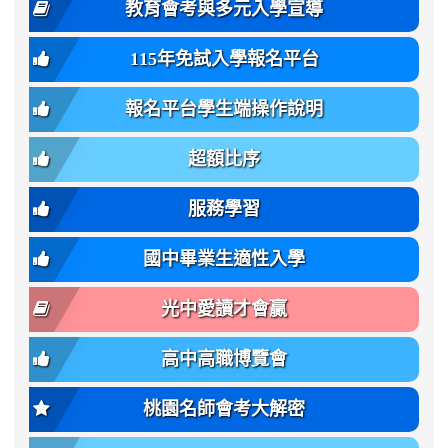
體
教育會考與多元入學宣導
招
var(-
bg);
育
生
-
font-
班
115年免試入學報名平台
簡
bs-
family:
轉
章
body-
var(-
班
(二
報名平台學生端操作說明
font-
-
簡
招).pdf
family);
bs-
章.pdf
\
font-
body-
超額比序
\
size:
font-
var(-
family);
服務學習
-
font-
bs-
size:
國中畢業生適性入學
body-
var(-
font-
-
光中愛讀才會贏
size);
bs-
font-
body-
高中高職博覽會
weight:
font-
var(-
size);
桃園名師會考大解密
-
font-
bs-
weight: