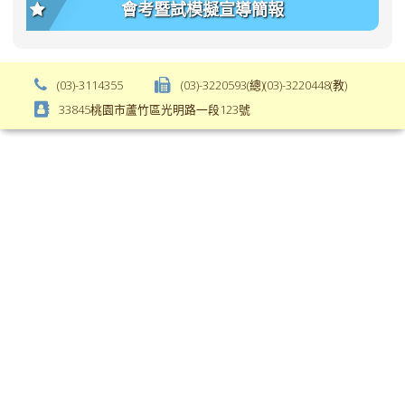
會考暨試模擬宣導簡報
body-
var(-
font-
-
weight);
bs-
background-
body-
(03)-3114355
(03)-3220593(總)(03)-3220448(教)
color:
font-
33845桃園市蘆竹區光明路一段123號
var(-
weight);
-
\
bs-
body-
bg);