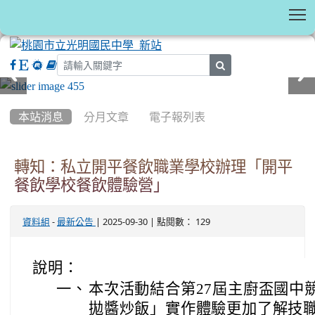
T
search
:::
本站消息
分月文章
電子報列表
轉知：私立開平餐飲職業學校辦理「開平
餐飲學校餐飲體驗營」
-
| 2025-09-30 | 點閱數： 129
資料組
最新公告
說明：
一、
本次活動結合第27屆主廚盃國中
拋醬炒飯」實作體驗更加了解技