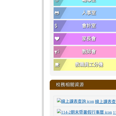
輔導室
人事室
會計室
家長會
教師會
教職員工分機
校務相關資源
線上課表查
1