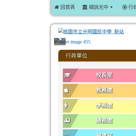
 回首頁
細說光中
行
:::
行政單位
校長室
教務處
學務處
總務處