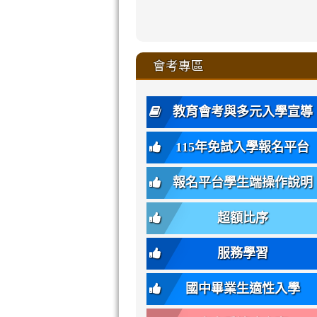
zhuan-
xue-
xue-
xue-
xue-
link
link
ru-
ru-
ru-
ru-
style=ackgr
ru-
\
ru-
\
qu/
zhuan-
zhuan-
zhuan-
zhuan-
to
to
link
()-45l
xue-
xue-
xue-
xue-
color:
xue-
xue-
\
qu/
qu/
qu/
qu/
link
https://sites
https://sites.go
to
4
zhuan-
zhuan-
zhuan-
zhuan-
var(-
zhuan-
zhuan-
\
\
\
\
to
affairs/%E9
affairs/%E9
https://www.gmjh
會考專區
qu/
qu/
qu/
qu/
-
qu/
qu
https://www.gmjh
\
\
年
style=font-
\
\
\
bs-
\
2
度
family:
body-
體
教育會考與多元入學宣導
招
var(-
bg);
育
生
-
font-
班
115年免試入學報名平台
簡
bs-
family:
轉
章
body-
var(-
班
(二
報名平台學生端操作說明
font-
-
簡
招).pdf
family);
bs-
章.pdf
\
font-
body-
超額比序
\
size:
font-
var(-
family);
服務學習
-
font-
bs-
size:
國中畢業生適性入學
body-
var(-