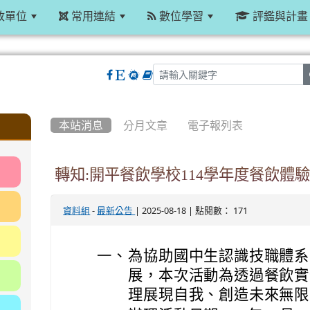
政單位
常用連結
數位學習
評鑑與計畫
:::
本站消息
分月文章
電子報列表
轉知:開平餐飲學校114學年度餐飲體
-
| 2025-08-18 | 點閱數： 171
資料組
最新公告
一、
為協助國中生認識技職體系
展，本次活動為透過餐飲實
理展現自我、創造未來無限