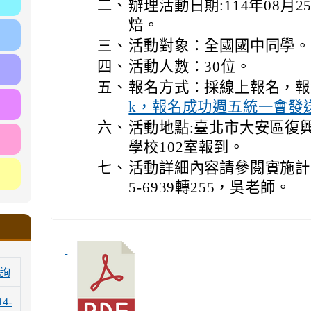
二、
辦理活動日期:114年08月25
焙。
三、
活動對象：全國國中同學。
四、
活動人數：30位。
五、
報名方式：採線上報名，報
k，報名成功週五統一會發
六、
活動地點:臺北市大安區復興
學校102室報到。
七、
活動詳細內容請參閱實施計
5-6939轉255，吳老師。
詢
14-