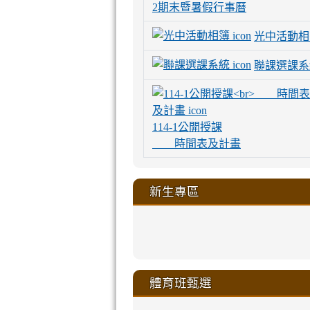
2期末暨暑假行事曆
光中活動相
聯課選課系
114-1公開授課
時間表及計畫
新生專區
link
link
link
link
https://sites
to
to
to
to
link
link
link
link
link
link
link
link
link
sheng-
https://sites.go
https://sites.go
https://sites.go
https://sites.go
to
to
to
to
to
to
to
to
to
ru-
sheng-
sheng-
sheng-
sheng-
體育班甄選
https://sites
https://sites
https://sites
https://sites
https://sites
https://sites
https://sites.go
https://sites.go
https://sites.go
xue-
ru-
ru-
ru-
ru-
sheng-
sheng-
sheng-
sheng-
affairs/%E9
sheng-
affairs/%E9
sheng-
affairs/%E9