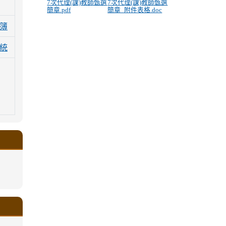
7次代理(課)教師甄選
7次代理(課)教師甄選
簡章.pdf
簡章_附件表格.doc
簿
統
.google.com/a/ms.gmjh.tyc.edu.tw/xin-
ogle.com/a/ms.gmjh.tyc.edu.tw/xin-
ogle.com/a/ms.gmjh.tyc.edu.tw/xin-
ogle.com/a/ms.gmjh.tyc.edu.tw/xin-
ogle.com/a/ms.gmjh.tyc.edu.tw/xin-
.google.com/a/ms.gmjh.tyc.edu.tw/xin-
.google.com/a/ms.gmjh.tyc.edu.tw/xin-
.google.com/a/ms.gmjh.tyc.edu.tw/xin-
.google.com/a/ms.gmjh.tyc.edu.tw/xin-
.google.com/ms.gmjh.tyc.edu.tw/student-
.google.com/a/ms.gmjh.tyc.edu.tw/xin-
ogle.com/ms.gmjh.tyc.edu.tw/student-
ogle.com/a/ms.gmjh.tyc.edu.tw/xin-
ogle.com/ms.gmjh.tyc.edu.tw/student-
%AB%94%E8%82%B2%E7%B5%84
%AB%94%E8%82%B2%E7%B5%84
%AB%94%E8%82%B2%E7%B5%84