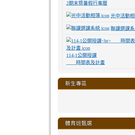
2期末暨暑假行事曆
光中活動相
聯課選課系
114-1公開授課
時間表及計畫
新生專區
link
link
link
link
https://sites
to
to
to
to
link
link
link
link
link
link
link
link
link
sheng-
https://sites.go
https://sites.go
https://sites.go
https://sites.go
to
to
to
to
to
to
to
to
to
ru-
sheng-
sheng-
sheng-
sheng-
體育班甄選
https://sites
https://sites
https://sites
https://sites
https://sites
https://sites
https://sites.go
https://sites.go
https://sites.go
xue-
ru-
ru-
ru-
ru-
sheng-
sheng-
sheng-
sheng-
affairs/%E9
sheng-
affairs/%E9
sheng-
affairs/%E9