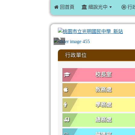
 回首頁
細說光中
行
:::
行政單位
校長室
教務處
學務處
總務處