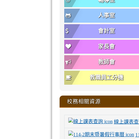
輔導室
人事室
會計室
家長會
教師會
教職員工分機
校務相關資源
線上課表查
1