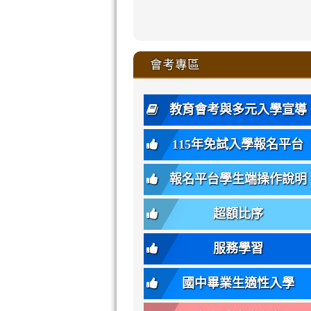
zhuan-
xue-
xue-
xue-
xue-
link
link
ru-
ru-
ru-
ru-
style=ackgr
ru-
\
ru-
\
qu/
zhuan-
zhuan-
zhuan-
zhuan-
to
to
link
()-45l
xue-
xue-
xue-
xue-
color:
xue-
xue-
\
qu/
qu/
qu/
qu/
link
https://sites
https://sites.go
to
4
zhuan-
zhuan-
zhuan-
zhuan-
var(-
zhuan-
zhuan-
\
\
\
\
to
affairs/%E9
affairs/%E9
https://www.gmjh
會考專區
qu/
qu/
qu/
qu/
-
qu/
qu
https://www.gmjh
\
\
年
style=font-
\
\
\
bs-
\
2
度
family:
body-
體
教育會考與多元入學宣導
招
var(-
bg);
育
生
-
font-
班
115年免試入學報名平台
簡
bs-
family:
轉
章
body-
var(-
班
(二
報名平台學生端操作說明
font-
-
簡
招).pdf
family);
bs-
章.pdf
\
font-
body-
超額比序
\
size:
font-
var(-
family);
服務學習
-
font-
bs-
size:
國中畢業生適性入學
body-
var(-