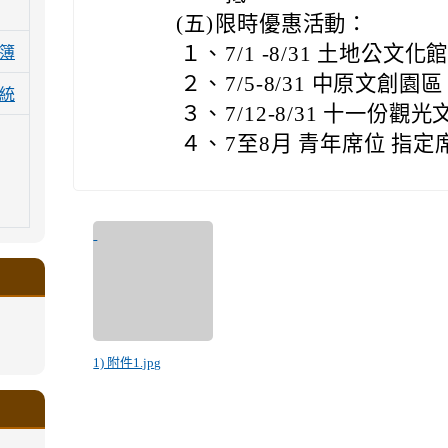
(五)
限時優惠活動：
１、
7/1 -8/31 土地公
簿
２、
7/5-8/31 中原文創
統
３、
7/12-8/31 十一
４、
7至8月 青年席位 指定
.google.com/a/ms.gmjh.tyc.edu.tw/xin-
1) 附件1.jpg
ogle.com/a/ms.gmjh.tyc.edu.tw/xin-
ogle.com/a/ms.gmjh.tyc.edu.tw/xin-
ogle.com/a/ms.gmjh.tyc.edu.tw/xin-
ogle.com/a/ms.gmjh.tyc.edu.tw/xin-
.google.com/a/ms.gmjh.tyc.edu.tw/xin-
.google.com/a/ms.gmjh.tyc.edu.tw/xin-
.google.com/a/ms.gmjh.tyc.edu.tw/xin-
.google.com/a/ms.gmjh.tyc.edu.tw/xin-
.google.com/ms.gmjh.tyc.edu.tw/student-
.google.com/a/ms.gmjh.tyc.edu.tw/xin-
ogle.com/ms.gmjh.tyc.edu.tw/student-
ogle.com/a/ms.gmjh.tyc.edu.tw/xin-
ogle.com/ms.gmjh.tyc.edu.tw/student-
%AB%94%E8%82%B2%E7%B5%84
%AB%94%E8%82%B2%E7%B5%84
%AB%94%E8%82%B2%E7%B5%84