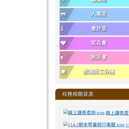
輔導室
人事室
會計室
家長會
教師會
教職員工分機
校務相關資源
線上課表查
1