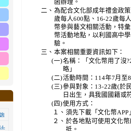
函辦理。
二、
為配合文化部成年禮金政策，
歲每人600點、16-22歲
幣參與藝文相關活動，特彙
幣活動地點，以利國高中學
驗。
三、
本案相關重要資訊如下：
(一)
名稱：「文化幣用了沒?
略」
(二)
活動時間：114年7月至
(三)
參與對象：13-22歲(於民
日出生，具我國國籍或符
(四)
使用方式：
１、
須先下載「文化幣AP
詢
２、
於各地點可使用文化幣店
14-
抵。