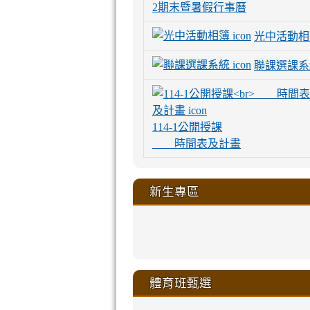
2期末暨暑假行事曆
光中活動相
聯課選課系
114-1公開授課
時間表及計畫
新生專區
link
link
link
link
https://sites
to
to
to
to
link
link
link
link
link
link
link
link
link
sheng-
https://sites.go
https://sites.go
https://sites.go
https://sites.go
to
to
to
to
to
to
to
to
to
ru-
sheng-
sheng-
sheng-
sheng-
體育班甄選
https://sites
https://sites
https://sites
https://sites
https://sites
https://sites
https://sites.go
https://sites.go
https://sites.go
xue-
ru-
ru-
ru-
ru-
sheng-
sheng-
sheng-
sheng-
affairs/%E9
sheng-
affairs/%E9
sheng-
affairs/%E9