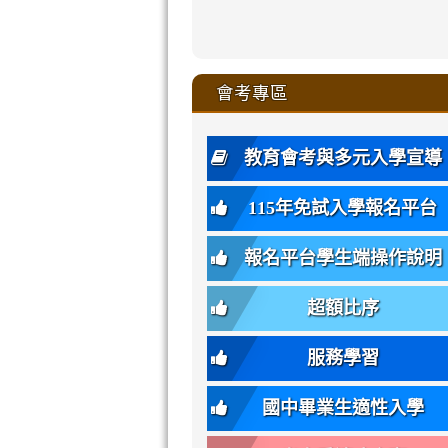
zhuan-
xue-
xue-
xue-
xue-
link
link
ru-
ru-
ru-
ru-
style=ackgr
ru-
\
ru-
\
qu/
zhuan-
zhuan-
zhuan-
zhuan-
to
to
link
()-45l
xue-
xue-
xue-
xue-
color:
xue-
xue-
\
qu/
qu/
qu/
qu/
link
https://sites
https://sites.go
to
4
zhuan-
zhuan-
zhuan-
zhuan-
var(-
zhuan-
zhuan-
\
\
\
\
to
affairs/%E9
affairs/%E9
https://www.gmjh
會考專區
qu/
qu/
qu/
qu/
-
qu/
qu
https://www.gmjh
\
\
年
style=font-
\
\
\
bs-
\
2
度
family:
body-
體
教育會考與多元入學宣導
招
var(-
bg);
育
生
-
font-
班
115年免試入學報名平台
簡
bs-
family:
轉
章
body-
var(-
班
(二
報名平台學生端操作說明
font-
-
簡
招).pdf
family);
bs-
章.pdf
\
font-
body-
超額比序
\
size:
font-
var(-
family);
服務學習
-
font-
bs-
size:
國中畢業生適性入學
body-
var(-