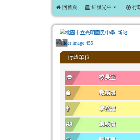
 回首頁
細說光中
行
:::
行政單位
校長室
教務處
學務處
總務處