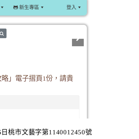
新生專區
登入
:::
search
攻略」電子摺頁1份，請貴
日桃市文藝字第1140012450號