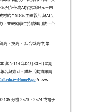
Gs飛英任務AI探索新紀元－四
材結合SDGs主題影片 與AI互
 力，並鼓勵學生持續運用該平台
普高、技高、 綜合型高中)學
0 起至114 年04月30日 (星期
表進行報名與簽到。詳細活動資訊請
/news-
://adl.edu.tw/HomePage
5 分機 2573、2574 或電子