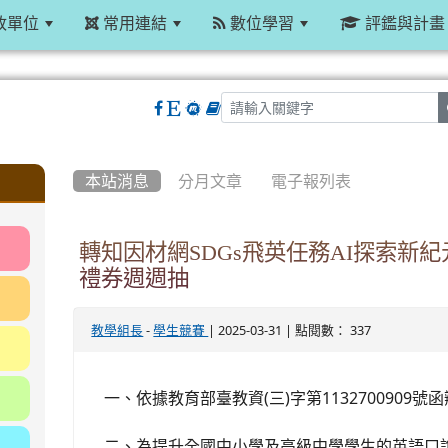
政單位
常用連結
數位學習
評鑑與計畫
:::
本站消息
分月文章
電子報列表
轉知因材網SDGs飛英任務AI探索新
禮券週週抽
-
| 2025-03-31 | 點閱數： 337
教學組長
學生競賽
一、依據教育部臺教資(三)字第1132700909號
二、為提升全國中小學及高級中學學生的英語口