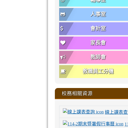
輔導室
人事室
會計室
家長會
教師會
教職員工分機
校務相關資源
線上課表查
1