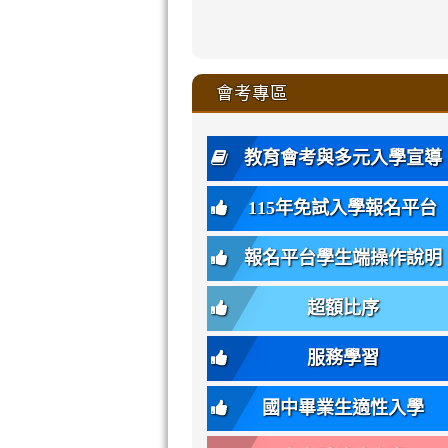
zhuan-
xue-
xue-
xue-
xue-
link
link
ru-
ru-
ru-
ru-
style=ackgr
ru-
\
ru-
\
qu/
zhuan-
zhuan-
zhuan-
zhuan-
to
to
link
()-45l
xue-
xue-
xue-
xue-
color:
xue-
xue-
\
qu/
qu/
qu/
qu/
link
https://sites
https://sites.go
to
4
zhuan-
zhuan-
zhuan-
zhuan-
var(-
zhuan-
zhuan-
\
\
\
\
to
affairs/%E9
affairs/%E9
https://www.gmjh
會考專區
qu/
qu/
qu/
qu/
-
qu/
qu
https://www.gmjh
\
\
年
style=font-
\
\
\
bs-
\
2
度
family:
body-
體
教育會考與多元入學宣導
招
var(-
bg);
育
生
-
font-
班
115年免試入學報名平台
簡
bs-
family:
轉
章
body-
var(-
班
(二
報名平台學生端操作說明
font-
-
簡
招).pdf
family);
bs-
章.pdf
\
font-
body-
超額比序
\
size:
font-
var(-
family);
服務學習
-
font-
bs-
size:
國中畢業生適性入學
body-
var(-