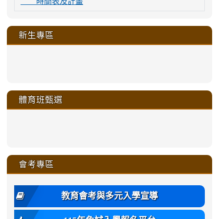
時間表及計畫
新生專區
link
link
link
link
https://sites.google.com/a/m
to
to
to
to
link
link
link
link
link
link
link
link
link
sheng-
https://sites.google.com/a/ms.gmjh.
https://sites.google.com/a/ms.gmjh.
https://sites.google.com/a/ms.gmjh.
https://sites.google.com/a/ms.gmjh.
to
to
to
to
to
to
to
to
to
ru-
sheng-
sheng-
sheng-
sheng-
體育班甄選
https://sites.google.com/a/ms
https://sites.google.com/a/ms
https://sites.google.com/a/ms
https://sites.google.com/a/ms
https://sites.google.com/ms.
https://sites.google.com/a/ms
https://sites.google.com/ms.gmjh.ty
https://sites.google.com/a/ms.gmjh.
https://sites.google.com/ms.gmjh.ty
xue-
ru-
ru-
ru-
ru-
sheng-
sheng-
sheng-
sheng-
affairs/%E9%AB%94%E8%82
sheng-
affairs/%E9%AB%94%E8%82%
sheng-
affairs/%E9%AB%94%E8%82%
zhuan-
xue-
xue-
xue-
xue-
link
link
ru-
ru-
ru-
ru-
style=ackground-
ru-
\
ru-
\
qu/
zhuan-
zhuan-
zhuan-
zhuan-
to
to
link
()-45l
xue-
xue-
xue-
xue-
color:
xue-
xue-
\
qu/
qu/
qu/
qu/
link
https://sites.google.com/ms.
https://sites.google.com/ms.gmjh.ty
to
4
zhuan-
zhuan-
zhuan-
zhuan-
var(-
zhuan-
zhuan-
\
\
\
\
to
affairs/%E9%AB%94%E8%82
affairs/%E9%AB%94%E8%82%
https://www.gmjh.tyc.edu.tw/upload
會考專區
qu/
qu/
qu/
qu/
-
qu/
qu
https://www.gmjh.tyc.edu.tw/upload
\
\
年
style=font-
\
\
\
bs-
\
2
度
family:
body-
體
教育會考與多元入學宣導
招
var(-
bg);
育
生
-
font-
班