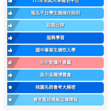
115年免試入學報名平台
簡
bs-
family:
轉
章
body-
var(-
班
(二
報名平台學生端操作說明
font-
-
簡
招).pdf
family);
bs-
章.pdf
\
font-
body-
超額比序
\
size:
font-
var(-
family);
服務學習
-
font-
bs-
size:
國中畢業生適性入學
body-
var(-
font-
-
光中愛讀才會贏
size);
bs-
font-
body-
高中高職博覽會
weight:
font-
var(-
size);
桃園名師會考大解密
-
font-
bs-
weight:
會考暨試模擬宣導簡報
body-
var(-
font-
-