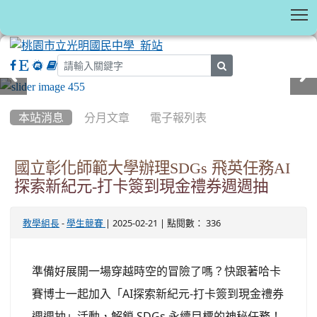
T
search
:::
本站消息
分月文章
電子報列表
國立彰化師範大學辦理SDGs 飛英任務AI
探索新紀元-打卡簽到現金禮券週週抽
-
| 2025-02-21 | 點閱數： 336
教學組長
學生競賽
準備好展開一場穿越時空的冒險了嗎？快跟著哈卡
賽博士一起加入「AI探索新紀元-打卡簽到現金禮券
週週抽」活動，解鎖 SDGs 永續目標的神秘任務！