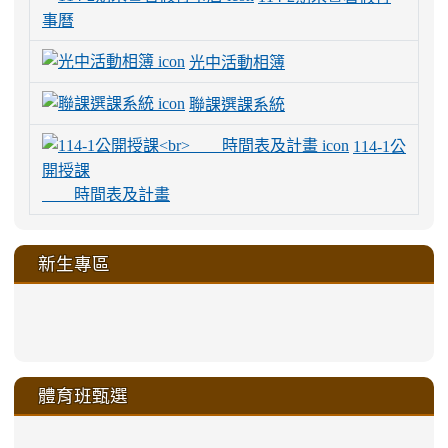
事曆
光中活動相簿
聯課選課系統
114-1公
開授課
時間表及計畫
新生專區
link
link
link
link
https://sites.google.com/a/m
to
to
to
to
link
link
link
link
link
link
link
link
link
sheng-
https://sites.google.com/a/ms.gmjh.
https://sites.google.com/a/ms.gmjh.
https://sites.google.com/a/ms.gmjh.
https://sites.google.com/a/ms.gmjh.
to
to
to
to
to
to
to
to
to
ru-
sheng-
sheng-
sheng-
sheng-
體育班甄選
https://sites.google.com/a/ms
https://sites.google.com/a/ms
https://sites.google.com/a/ms
https://sites.google.com/a/ms
https://sites.google.com/ms.
https://sites.google.com/a/ms
https://sites.google.com/ms.gmjh.ty
https://sites.google.com/a/ms.gmjh.
https://sites.google.com/ms.gmjh.ty
xue-
ru-
ru-
ru-
ru-
sheng-
sheng-
sheng-
sheng-
affairs/%E9%AB%94%E8%82
sheng-
affairs/%E9%AB%94%E8%82%
sheng-
affairs/%E9%AB%94%E8%82%
zhuan-
xue-
xue-
xue-
xue-