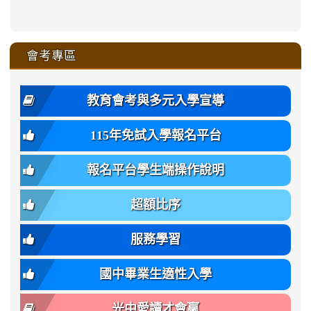
link
link
ru-
ru-
ru-
ru-
style=ackground-
ru-
\
ru-
\
qu/
zhuan-
zhuan-
zhuan-
zhuan-
to
to
link
()-45l
xue-
xue-
xue-
xue-
color:
xue-
xue-
\
qu/
qu/
qu/
qu/
link
https://sites.google.com/ms.
https://sites.google.com/ms.gmjh.ty
to
4
zhuan-
zhuan-
zhuan-
zhuan-
var(-
zhuan-
zhuan-
\
\
\
\
to
affairs/%E9%AB%94%E8%82
affairs/%E9%AB%94%E8%82%
https://www.gmjh.tyc.edu.tw/upload
會考專區
qu/
qu/
qu/
qu/
-
qu/
qu
https://www.gmjh.tyc.edu.tw/upload
\
\
年
style=font-
\
\
\
bs-
\
2
度
family:
body-
體
教育會考與多元入學宣導
招
var(-
bg);
育
生
-
font-
班
115年免試入學報名平台
簡
bs-
family:
轉
章
body-
var(-
班
(二
報名平台學生端操作說明
font-
-
簡
招).pdf
family);
bs-
章.pdf
\
font-
body-
超額比序
\
size:
font-
var(-
family);
服務學習
-
font-
bs-
size:
國中畢業生適性入學
body-
var(-
font-
-
光中愛讀才會贏