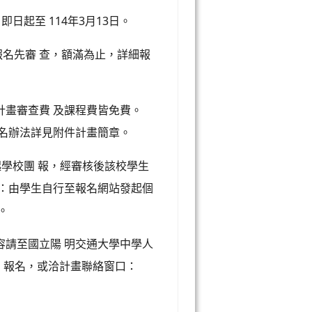
日起至 114年3月13日。
報名先審 查，額滿為止，詳細報
計畫審查費 及課程費皆免費。
報名辦法詳見附件計畫簡章。
起學校團 報，經審核後該校學生
報：由學生自行至報名網站發起個
。
容請至國立陽 明交通大學中學人
w查詢、報名，或洽計畫聯絡窗口：