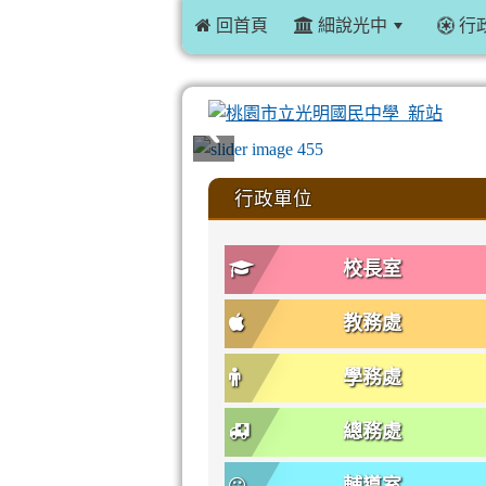
 回首頁
細說光中
行
:::
行政單位
校長室
教務處
學務處
總務處