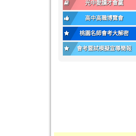
font-
-
光中愛讀才會贏
size);
bs-
font-
body-
高中高職博覽會
weight:
font-
var(-
size);
桃園名師會考大解密
-
font-
bs-
weight:
會考暨試模擬宣導簡報
body-
var(-
font-
-
weight);
bs-
background-
body-
color:
font-
var(-
weight);
-
\
bs-
body-
bg);