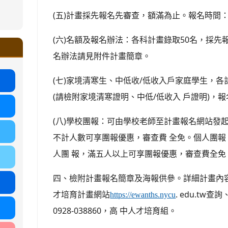
ound-
(五)計畫採先報名先審查，額滿為止。報名時間：即
.google.com/ms.gmjh.tyc.edu.tw/student-
ogle.com/ms.gmjh.tyc.edu.tw/student-
(六)名額及報名辦法：各科計畫錄取50名，採先
%AB%94%E8%82%B2%E7%B5%84
%AB%94%E8%82%B2%E7%B5%84
.tyc.edu.tw/uploads/tad_blocks/file/113
.tyc.edu.tw/uploads/tad_blocks/file/110-
名辦法請見附件計畫簡章。
(七)家境清寒生、中低收/低收入戶家庭學生，各
(請檢附家境清寒證明、中低/低收入 戶證明)，
(八)學校團報：可由學校老師至計畫報名網站發
不計人數可享團報優惠，審查費 全免。個人團
人團 報，滿五人以上可享團報優惠，審查費全免
四、檢附計畫報名簡章及海報供參。詳細計畫內
才培育計畫網站
. edu.t
https://ewanths.nycu
0928-038860，高 中人才培育組。