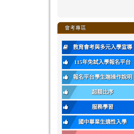
zhuan-
xue-
xue-
xue-
xue-
link
link
ru-
ru-
ru-
ru-
style=ackgr
ru-
\
ru-
\
qu/
zhuan-
zhuan-
zhuan-
zhuan-
to
to
link
()-45l
xue-
xue-
xue-
xue-
color:
xue-
xue-
\
qu/
qu/
qu/
qu/
link
https://sites
https://sites.go
to
4
zhuan-
zhuan-
zhuan-
zhuan-
var(-
zhuan-
zhuan-
\
\
\
\
to
affairs/%E9
affairs/%E9
https://www.gmjh
會考專區
qu/
qu/
qu/
qu/
-
qu/
qu
https://www.gmjh
\
\
年
style=font-
\
\
\
bs-
\
2
度
family:
body-
體
教育會考與多元入學宣導
招
var(-
bg);
育
生
-
font-
班
115年免試入學報名平台
簡
bs-
family:
轉
章
body-
var(-
班
(二
報名平台學生端操作說明
font-
-
簡
招).pdf
family);
bs-
章.pdf
\
font-
body-
超額比序
\
size:
font-
var(-
family);
服務學習
-
font-
bs-
size:
國中畢業生適性入學
body-
var(-