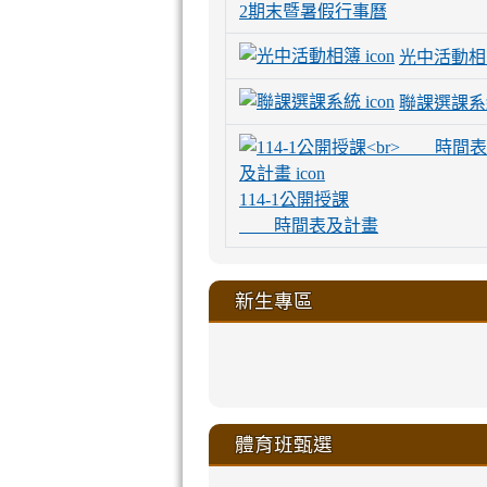
2期末暨暑假行事曆
光中活動相
聯課選課系
114-1公開授課
時間表及計畫
新生專區
link
link
link
link
https://sites
to
to
to
to
link
link
link
link
link
link
link
link
link
sheng-
https://sites.go
https://sites.go
https://sites.go
https://sites.go
to
to
to
to
to
to
to
to
to
ru-
sheng-
sheng-
sheng-
sheng-
體育班甄選
https://sites
https://sites
https://sites
https://sites
https://sites
https://sites
https://sites.go
https://sites.go
https://sites.go
xue-
ru-
ru-
ru-
ru-
sheng-
sheng-
sheng-
sheng-
affairs/%E9
sheng-
affairs/%E9
sheng-
affairs/%E9