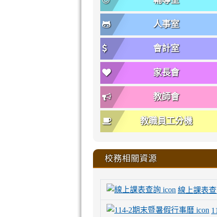
輔導室
人事室
會計室
家長會
教師會
教職員工分機
校務相關資源
線上課表查
1