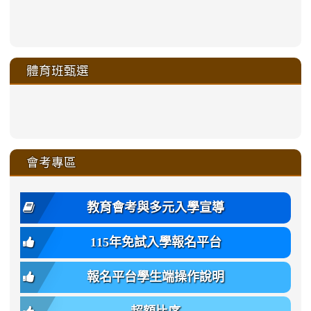
link
link
link
link
https://sites.google.com/a/m
to
to
to
to
link
link
link
link
link
link
link
link
link
sheng-
https://sites.google.com/a/ms.gmjh.
https://sites.google.com/a/ms.gmjh.
https://sites.google.com/a/ms.gmjh.
https://sites.google.com/a/ms.gmjh.
to
to
to
to
to
to
to
to
to
ru-
sheng-
sheng-
sheng-
sheng-
體育班甄選
https://sites.google.com/a/ms
https://sites.google.com/a/ms
https://sites.google.com/a/ms
https://sites.google.com/a/ms
https://sites.google.com/ms.
https://sites.google.com/a/ms
https://sites.google.com/ms.gmjh.ty
https://sites.google.com/a/ms.gmjh.
https://sites.google.com/ms.gmjh.ty
xue-
ru-
ru-
ru-
ru-
sheng-
sheng-
sheng-
sheng-
affairs/%E9%AB%94%E8%82
sheng-
affairs/%E9%AB%94%E8%82%
sheng-
affairs/%E9%AB%94%E8%82%
zhuan-
xue-
xue-
xue-
xue-
link
link
ru-
ru-
ru-
ru-
style=ackground-
ru-
\
ru-
\
qu/
zhuan-
zhuan-
zhuan-
zhuan-
to
to
link
()-45l
xue-
xue-
xue-
xue-
color:
xue-
xue-
\
qu/
qu/
qu/
qu/
link
https://sites.google.com/ms.
https://sites.google.com/ms.gmjh.ty
to
4
zhuan-
zhuan-
zhuan-
zhuan-
var(-
zhuan-
zhuan-
\
\
\
\
to
affairs/%E9%AB%94%E8%82
affairs/%E9%AB%94%E8%82%
https://www.gmjh.tyc.edu.tw/upload
會考專區
qu/
qu/
qu/
qu/
-
qu/
qu
https://www.gmjh.tyc.edu.tw/upload
\
\
年
style=font-
\
\
\
bs-
\
2
度
family:
body-
體
教育會考與多元入學宣導
招
var(-
bg);
育
生
-
font-
班
115年免試入學報名平台
簡
bs-
family:
轉
章
body-
var(-
班
(二
報名平台學生端操作說明
font-
-
簡
招).pdf
family);
bs-
章.pdf
\
font-
body-