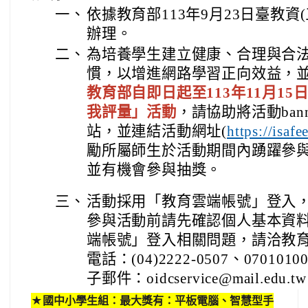
一、
依據教育部113年9月23日臺教資(三
辦理。
二、
為培養學生建立健康、合理與合
慣，以增進網路學習正向效益，
教育部自即日起至113年11月1
我評量」活動
，請協助將活動ban
站，並連結活動網址(
https://isaf
勵所屬師生於活動期間內踴躍參
並有機會參與抽獎。
三、
活動採用「教育雲端帳號」登入
參與活動前請先確認個人基本資
端帳號」登入相關問題，請洽教
電話：(04)2222-0507、0701010
子郵件：oidcservice@mail.edu.t
★國中小學生組：最大獎有：平板電腦、智慧型手