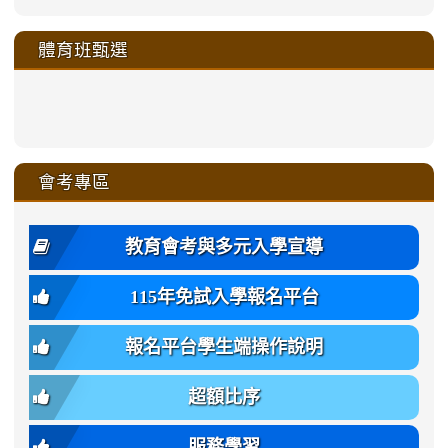
link
link
link
link
link
link
link
link
link
sheng-
https://sites.google.com/a/ms.gmjh.
https://sites.google.com/a/ms.gmjh.
https://sites.google.com/a/ms.gmjh.
https://sites.google.com/a/ms.gmjh.
to
to
to
to
to
to
to
to
to
ru-
sheng-
sheng-
sheng-
sheng-
體育班甄選
https://sites.google.com/a/ms
https://sites.google.com/a/ms
https://sites.google.com/a/ms
https://sites.google.com/a/ms
https://sites.google.com/ms.
https://sites.google.com/a/ms
https://sites.google.com/ms.gmjh.ty
https://sites.google.com/a/ms.gmjh.
https://sites.google.com/ms.gmjh.ty
xue-
ru-
ru-
ru-
ru-
sheng-
sheng-
sheng-
sheng-
affairs/%E9%AB%94%E8%82
sheng-
affairs/%E9%AB%94%E8%82%
sheng-
affairs/%E9%AB%94%E8%82%
zhuan-
xue-
xue-
xue-
xue-
link
link
ru-
ru-
ru-
ru-
style=ackground-
ru-
\
ru-
\
qu/
zhuan-
zhuan-
zhuan-
zhuan-
to
to
link
()-45l
xue-
xue-
xue-
xue-
color:
xue-
xue-
\
qu/
qu/
qu/
qu/
link
https://sites.google.com/ms.
https://sites.google.com/ms.gmjh.ty
to
4
zhuan-
zhuan-
zhuan-
zhuan-
var(-
zhuan-
zhuan-
\
\
\
\
to
affairs/%E9%AB%94%E8%82
affairs/%E9%AB%94%E8%82%
https://www.gmjh.tyc.edu.tw/upload
會考專區
qu/
qu/
qu/
qu/
-
qu/
qu
https://www.gmjh.tyc.edu.tw/upload
\
\
年
style=font-
\
\
\
bs-
\
2
度
family:
body-
體
教育會考與多元入學宣導
招
var(-
bg);
育
生
-
font-
班
115年免試入學報名平台
簡
bs-
family:
轉
章
body-
var(-
班
(二
報名平台學生端操作說明
font-
-
簡
招).pdf
family);
bs-
章.pdf
\
font-
body-
超額比序
\
size:
font-
var(-
family);
服務學習