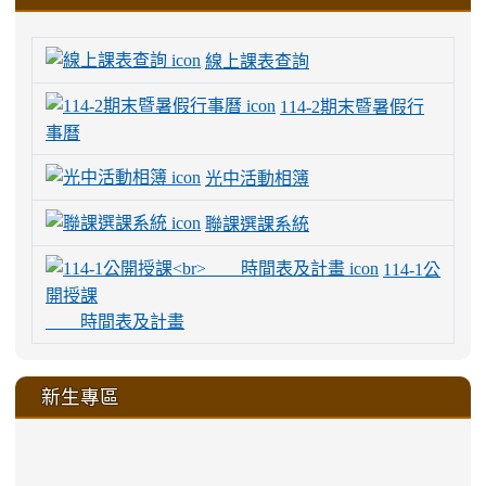
線上課表查詢
114-2期末暨暑假行
事曆
光中活動相簿
聯課選課系統
114-1公
開授課
時間表及計畫
新生專區
link
link
link
link
https://sites.google.com/a/m
to
to
to
to