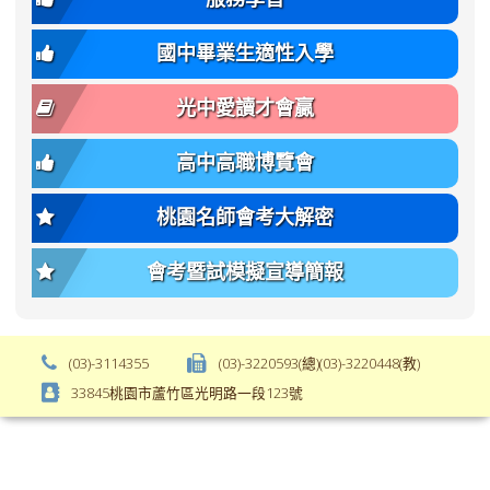
-
font-
bs-
size:
國中畢業生適性入學
body-
var(-
font-
-
光中愛讀才會贏
size);
bs-
font-
body-
高中高職博覽會
weight:
font-
var(-
size);
桃園名師會考大解密
-
font-
bs-
weight:
會考暨試模擬宣導簡報
body-
var(-
font-
-
weight);
bs-
background-
body-
(03)-3114355
(03)-3220593(總)(03)-3220448(教)
color:
font-
33845桃園市蘆竹區光明路一段123號
var(-
weight);
-
\
bs-