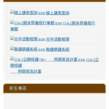
線上課表查詢
114-2期末暨暑假行
事曆
光中活動相簿
聯課選課系統
114-1公
開授課
時間表及計畫
新生專區
link
link
link
link
https://sites.google.com/a/m
to
to
to
to