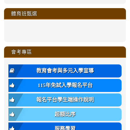
link
link
link
link
link
link
link
link
link
sheng-
https://sites.google.com/a/ms.gmjh.
https://sites.google.com/a/ms.gmjh.
https://sites.google.com/a/ms.gmjh.
https://sites.google.com/a/ms.gmjh.
to
to
to
to
to
to
to
to
to
ru-
sheng-
sheng-
sheng-
sheng-
體育班甄選
https://sites.google.com/a/ms
https://sites.google.com/a/ms
https://sites.google.com/a/ms
https://sites.google.com/a/ms
https://sites.google.com/ms.
https://sites.google.com/a/ms
https://sites.google.com/ms.gmjh.ty
https://sites.google.com/a/ms.gmjh.
https://sites.google.com/ms.gmjh.ty
xue-
ru-
ru-
ru-
ru-
sheng-
sheng-
sheng-
sheng-
affairs/%E9%AB%94%E8%82
sheng-
affairs/%E9%AB%94%E8%82%
sheng-
affairs/%E9%AB%94%E8%82%
zhuan-
xue-
xue-
xue-
xue-
link
link
ru-
ru-
ru-
ru-
style=ackground-
ru-
\
ru-
\
qu/
zhuan-
zhuan-
zhuan-
zhuan-
to
to
link
()-45l
xue-
xue-
xue-
xue-
color:
xue-
xue-
\
qu/
qu/
qu/
qu/
link
https://sites.google.com/ms.
https://sites.google.com/ms.gmjh.ty
to
4
zhuan-
zhuan-
zhuan-
zhuan-
var(-
zhuan-
zhuan-
\
\
\
\
to
affairs/%E9%AB%94%E8%82
affairs/%E9%AB%94%E8%82%
https://www.gmjh.tyc.edu.tw/upload
會考專區
qu/
qu/
qu/
qu/
-
qu/
qu
https://www.gmjh.tyc.edu.tw/upload
\
\
年
style=font-
\
\
\
bs-
\
2
度
family:
body-
體
教育會考與多元入學宣導
招
var(-
bg);
育
生
-
font-
班
115年免試入學報名平台
簡
bs-
family:
轉
章
body-
var(-
班
(二
報名平台學生端操作說明
font-
-
簡
招).pdf
family);
bs-
章.pdf
\
font-
body-
超額比序
\
size:
font-
var(-
family);
服務學習