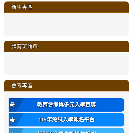
新生專區
link
link
link
link
https://sites.google.com/a/m
to
to
to
to
link
link
link
link
link
link
link
link
link
sheng-
https://sites.google.com/a/ms.gmjh.
https://sites.google.com/a/ms.gmjh.
https://sites.google.com/a/ms.gmjh.
https://sites.google.com/a/ms.gmjh.
to
to
to
to
to
to
to
to
to
ru-
sheng-
sheng-
sheng-
sheng-
體育班甄選
https://sites.google.com/a/ms
https://sites.google.com/a/ms
https://sites.google.com/a/ms
https://sites.google.com/a/ms
https://sites.google.com/ms.
https://sites.google.com/a/ms
https://sites.google.com/ms.gmjh.ty
https://sites.google.com/a/ms.gmjh.
https://sites.google.com/ms.gmjh.ty
xue-
ru-
ru-
ru-
ru-
sheng-
sheng-
sheng-
sheng-
affairs/%E9%AB%94%E8%82
sheng-
affairs/%E9%AB%94%E8%82%
sheng-
affairs/%E9%AB%94%E8%82%
zhuan-
xue-
xue-
xue-
xue-
link
link
ru-
ru-
ru-
ru-
style=ackground-
ru-
\
ru-
\
qu/
zhuan-
zhuan-
zhuan-
zhuan-
to
to
link
()-45l
xue-
xue-
xue-
xue-
color:
xue-
xue-
\
qu/
qu/
qu/
qu/
link
https://sites.google.com/ms.
https://sites.google.com/ms.gmjh.ty
to
4
zhuan-
zhuan-
zhuan-
zhuan-
var(-
zhuan-
zhuan-
\
\
\
\
to
affairs/%E9%AB%94%E8%82
affairs/%E9%AB%94%E8%82%
https://www.gmjh.tyc.edu.tw/upload
會考專區
qu/
qu/
qu/
qu/
-
qu/
qu
https://www.gmjh.tyc.edu.tw/upload
\
\
年
style=font-
\
\
\
bs-
\
2
度
family:
body-
體
教育會考與多元入學宣導
招
var(-
bg);
育
生
-
font-
班
115年免試入學報名平台
簡
bs-
family:
轉
章
body-
var(-
班