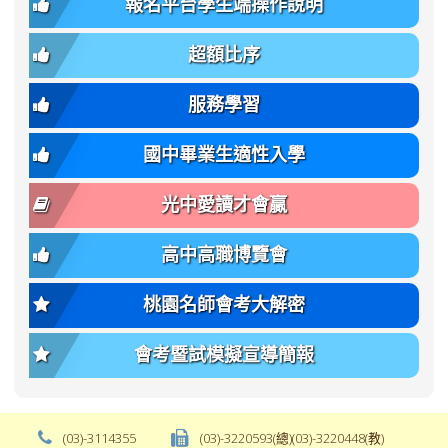
(二
報名平台學生端操作說明
font-
-
簡
招).pdf
family);
bs-
章.pdf
\
font-
body-
超額比序
\
size:
font-
var(-
family);
服務學習
-
font-
bs-
size:
國中畢業生適性入學
body-
var(-
font-
-
光中愛讀才會贏
size);
bs-
font-
body-
高中高職博覽會
weight:
font-
var(-
size);
桃園名師會考大解密
-
font-
bs-
weight:
會考暨試模擬宣導簡報
body-
var(-
font-
-
weight);
bs-
background-
body-
(03)-3114355
(03)-3220593(總)(03)-3220448(教)