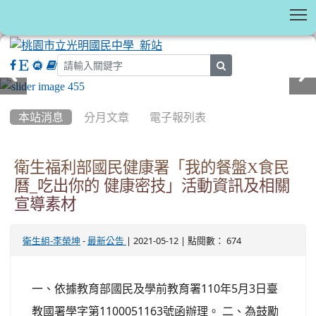
T
search
:::
本站消息
分月文章
電子報列表
衛生福利部國民健康署「我的餐盤X食民
曆_吃出你的 健康密技」活動資訊及相關
宣導素材
-
| 2021-05-12 | 點閱數： 674
衛生組-李榮坤
最新公告
一、依據教育部國民及學前教育署110年5月3日臺
教國署學字第1100051163號函辦理。 二、為鼓勵