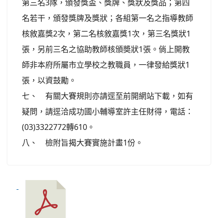
第三名3隊，頒發獎盃、獎牌、獎狀及獎品；第四
名若干，頒發獎牌及獎狀；各組第一名之指導教師
核敘嘉獎2次，第二名核敘嘉獎1次，第三名獎狀1
張，另前三名之協助教師核頒奬狀1張。倘上開教
師非本府所屬市立學校之教職員，一律發給獎狀1
張，以資鼓勵。
七、 有關大賽規則亦請逕至前開網站下載，如有
疑問，請逕洽成功國小輔導室許主任財得，電話：
(03)3322772轉610。
八、 檢附旨揭大賽實施計畫1份。