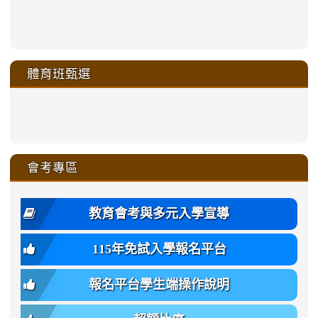
link
link
link
link
https://sites.google.com/a/m
to
to
to
to
link
link
link
link
link
link
link
link
link
sheng-
https://sites.google.com/a/ms.gmjh.
https://sites.google.com/a/ms.gmjh.
https://sites.google.com/a/ms.gmjh.
https://sites.google.com/a/ms.gmjh.
to
to
to
to
to
to
to
to
to
ru-
sheng-
sheng-
sheng-
sheng-
體育班甄選
https://sites.google.com/a/ms
https://sites.google.com/a/ms
https://sites.google.com/a/ms
https://sites.google.com/a/ms
https://sites.google.com/ms.
https://sites.google.com/a/ms
https://sites.google.com/ms.gmjh.ty
https://sites.google.com/a/ms.gmjh.
https://sites.google.com/ms.gmjh.ty
xue-
ru-
ru-
ru-
ru-
sheng-
sheng-
sheng-
sheng-
affairs/%E9%AB%94%E8%82
sheng-
affairs/%E9%AB%94%E8%82%
sheng-
affairs/%E9%AB%94%E8%82%
zhuan-
xue-
xue-
xue-
xue-
link
link
ru-
ru-
ru-
ru-
style=ackground-
ru-
\
ru-
\
qu/
zhuan-
zhuan-
zhuan-
zhuan-
to
to
link
()-45l
xue-
xue-
xue-
xue-
color:
xue-
xue-
\
qu/
qu/
qu/
qu/
link
https://sites.google.com/ms.
https://sites.google.com/ms.gmjh.ty
to
4
zhuan-
zhuan-
zhuan-
zhuan-
var(-
zhuan-
zhuan-
\
\
\
\
to
affairs/%E9%AB%94%E8%82
affairs/%E9%AB%94%E8%82%
https://www.gmjh.tyc.edu.tw/upload
會考專區
qu/
qu/
qu/
qu/
-
qu/
qu
https://www.gmjh.tyc.edu.tw/upload
\
\
年
style=font-
\
\
\
bs-
\
2
度
family:
body-
體
教育會考與多元入學宣導
招
var(-
bg);
育
生
-
font-
班
115年免試入學報名平台
簡
bs-
family:
轉
章
body-
var(-
班
(二
報名平台學生端操作說明
font-
-
簡
招).pdf
family);
bs-
章.pdf
\