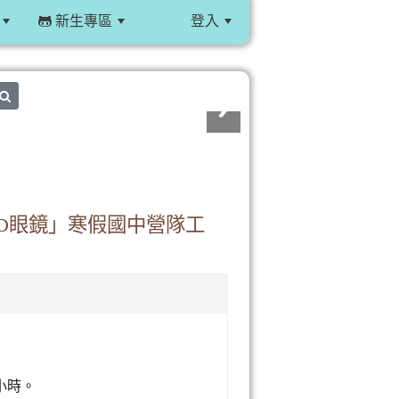
新生專區
登入
:::
search
D眼鏡」寒假國中營隊工
 小時。