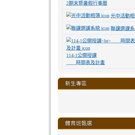
2期末暨暑假行事曆
光中活動相
聯課選課系
114-1公開授課
時間表及計畫
新生專區
link
link
link
link
https://sites
to
to
to
to
link
link
link
link
link
link
link
link
link
sheng-
https://sites.go
https://sites.go
https://sites.go
https://sites.go
to
to
to
to
to
to
to
to
to
ru-
sheng-
sheng-
sheng-
sheng-
體育班甄選
https://sites
https://sites
https://sites
https://sites
https://sites
https://sites
https://sites.go
https://sites.go
https://sites.go
xue-
ru-
ru-
ru-
ru-
sheng-
sheng-
sheng-
sheng-
affairs/%E9
sheng-
affairs/%E9
sheng-
affairs/%E9