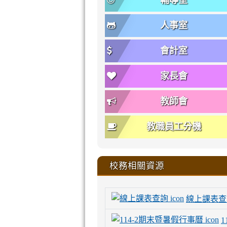
輔導室
人事室
會計室
家長會
教師會
教職員工分機
校務相關資源
線上課表查
1