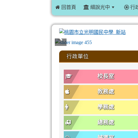
 回首頁
細說光中
行
:::
行政單位
校長室
教務處
學務處
總務處