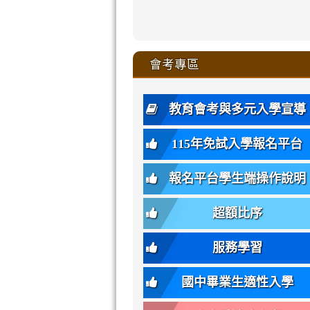
zhuan-
xue-
xue-
xue-
xue-
link
link
ru-
ru-
ru-
ru-
style=ackgr
ru-
\
ru-
\
qu/
zhuan-
zhuan-
zhuan-
zhuan-
to
to
link
()-45l
xue-
xue-
xue-
xue-
color:
xue-
xue-
\
qu/
qu/
qu/
qu/
link
https://sites
https://sites.go
to
4
zhuan-
zhuan-
zhuan-
zhuan-
var(-
zhuan-
zhuan-
\
\
\
\
to
affairs/%E9
affairs/%E9
https://www.gmjh
會考專區
qu/
qu/
qu/
qu/
-
qu/
qu
https://www.gmjh
\
\
年
style=font-
\
\
\
bs-
\
2
度
family:
body-
體
教育會考與多元入學宣導
招
var(-
bg);
育
生
-
font-
班
115年免試入學報名平台
簡
bs-
family:
轉
章
body-
var(-
班
(二
報名平台學生端操作說明
font-
-
簡
招).pdf
family);
bs-
章.pdf
\
font-
body-
超額比序
\
size:
font-
var(-
family);
服務學習
-
font-
bs-
size:
國中畢業生適性入學
body-
var(-