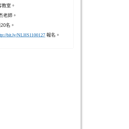
客教室。
杰老師。
20名。
報名。
ttp://bit.ly/NLHS1100127