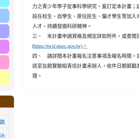
力之青少年學子從事科學研究，爰訂定本計畫；
段在校生、自學生、原住民生、偏才學生等加入
人才，持續發揚科研精神。
三、 本計畫申請資格及規定詳如附件，或查閱
(
https://twsf.ntsec.gov.tw)。
四、 請詳閱本計畫報名注意事項及報名時間，
送至旨館實驗組青培計畫承辦人，收件日期郵戳
理。
詢
14-