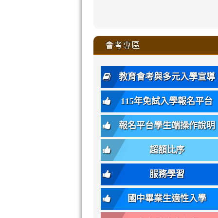
zhuan-
xue-
xue-
xue-
xue-
link
link
ru-
ru-
ru-
ru-
style=ackgr
ru-
\
ru-
\
qu/
zhuan-
zhuan-
zhuan-
zhuan-
to
to
link
()-45l
xue-
xue-
xue-
xue-
color:
xue-
xue-
\
qu/
qu/
qu/
qu/
link
https://sites
https://sites.go
to
4
zhuan-
zhuan-
zhuan-
zhuan-
var(-
zhuan-
zhuan-
\
\
\
\
to
affairs/%E9
affairs/%E9
https://www.gmjh
會考專區
qu/
qu/
qu/
qu/
-
qu/
qu
https://www.gmjh
\
\
年
style=font-
\
\
\
bs-
\
2
度
family:
body-
體
教育會考與多元入學宣導
招
var(-
bg);
育
生
-
font-
班
115年免試入學報名平台
簡
bs-
family:
轉
章
body-
var(-
班
(二
報名平台學生端操作說明
font-
-
簡
招).pdf
family);
bs-
章.pdf
\
font-
body-
超額比序
\
size:
font-
var(-
family);
服務學習
-
font-
bs-
size:
國中畢業生適性入學
body-
var(-