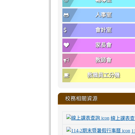
輔導室
人事室
會計室
家長會
教師會
教職員工分機
校務相關資源
線上課表查
1