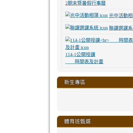
2期末暨暑假行事曆
光中活動相
聯課選課系
114-1公開授課
時間表及計畫
新生專區
link
link
link
link
https://sites
to
to
to
to
link
link
link
link
link
link
link
link
link
sheng-
https://sites.go
https://sites.go
https://sites.go
https://sites.go
to
to
to
to
to
to
to
to
to
ru-
sheng-
sheng-
sheng-
sheng-
體育班甄選
https://sites
https://sites
https://sites
https://sites
https://sites
https://sites
https://sites.go
https://sites.go
https://sites.go
xue-
ru-
ru-
ru-
ru-
sheng-
sheng-
sheng-
sheng-
affairs/%E9
sheng-
affairs/%E9
sheng-
affairs/%E9