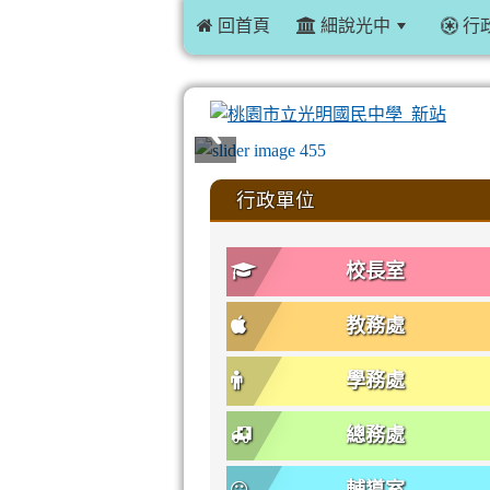
 回首頁
細說光中
行
:::
行政單位
校長室
教務處
學務處
總務處