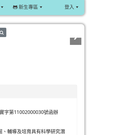
新生專區
登入
:::
search
第11002000030號函辦
掘、輔導及培育具有科學研究潛