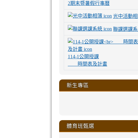
2期末暨暑假行事曆
光中活動相
聯課選課系
114-1公開授課
時間表及計畫
新生專區
link
link
link
link
https://sites
to
to
to
to
link
link
link
link
link
link
link
link
link
sheng-
https://sites.go
https://sites.go
https://sites.go
https://sites.go
to
to
to
to
to
to
to
to
to
ru-
sheng-
sheng-
sheng-
sheng-
體育班甄選
https://sites
https://sites
https://sites
https://sites
https://sites
https://sites
https://sites.go
https://sites.go
https://sites.go
xue-
ru-
ru-
ru-
ru-
sheng-
sheng-
sheng-
sheng-
affairs/%E9
sheng-
affairs/%E9
sheng-
affairs/%E9