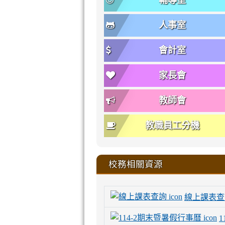
輔導室
人事室
會計室
家長會
教師會
教職員工分機
校務相關資源
線上課表查
1