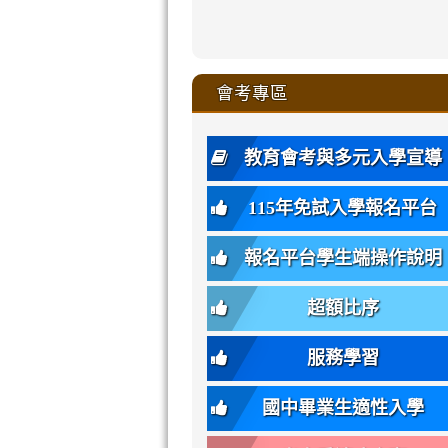
zhuan-
xue-
xue-
xue-
xue-
link
link
ru-
ru-
ru-
ru-
style=ackgr
ru-
\
ru-
\
qu/
zhuan-
zhuan-
zhuan-
zhuan-
to
to
link
()-45l
xue-
xue-
xue-
xue-
color:
xue-
xue-
\
qu/
qu/
qu/
qu/
link
https://sites
https://sites.go
to
4
zhuan-
zhuan-
zhuan-
zhuan-
var(-
zhuan-
zhuan-
\
\
\
\
to
affairs/%E9
affairs/%E9
https://www.gmjh
會考專區
qu/
qu/
qu/
qu/
-
qu/
qu
https://www.gmjh
\
\
年
style=font-
\
\
\
bs-
\
2
度
family:
body-
體
教育會考與多元入學宣導
招
var(-
bg);
育
生
-
font-
班
115年免試入學報名平台
簡
bs-
family:
轉
章
body-
var(-
班
(二
報名平台學生端操作說明
font-
-
簡
招).pdf
family);
bs-
章.pdf
\
font-
body-
超額比序
\
size:
font-
var(-
family);
服務學習
-
font-
bs-
size:
國中畢業生適性入學
body-
var(-