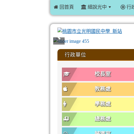
 回首頁
細說光中
行
:::
行政單位
校長室
教務處
學務處
總務處