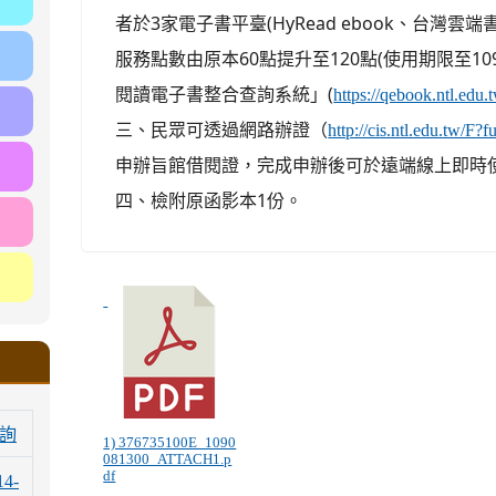
者於3家電子書平臺(HyRead ebook、台灣雲端書庫
服務點數由原本60點提升至120點(使用期限至10
閱讀電子書整合查詢系統」(
https://qebook.ntl.edu.
三、民眾可透過網路辦證（
http://cis.ntl.edu.tw/F
申辦旨館借閱證，完成申辦後可於遠端線上即時
四、檢附原函影本1份。
詢
1) 376735100E_1090
081300_ATTACH1.p
df
14-