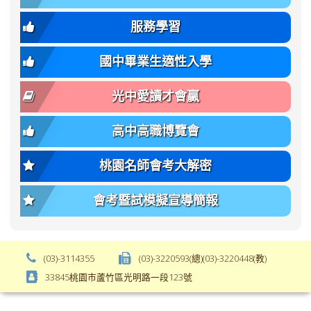
size:
font-
var(-
family);
服務學習
-
font-
bs-
size:
國中畢業生適性入學
body-
var(-
font-
-
光中愛讀才會贏
size);
bs-
font-
body-
高中高職博覽會
weight:
font-
var(-
size);
桃園名師會考大解密
-
font-
bs-
weight:
會考暨試模擬宣導簡報
body-
var(-
font-
-
weight);
bs-
background-
body-
(03)-3114355
(03)-3220593(總)(03)-3220448(教)
color:
font-
33845桃園市蘆竹區光明路一段123號
var(-
weight);
-
\