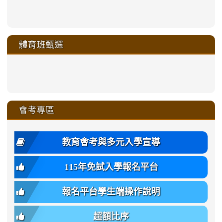
link
link
link
link
https://sites.google.com/a/m
to
to
to
to
link
link
link
link
link
link
link
link
link
sheng-
https://sites.google.com/a/ms.gmjh.
https://sites.google.com/a/ms.gmjh.
https://sites.google.com/a/ms.gmjh.
https://sites.google.com/a/ms.gmjh.
to
to
to
to
to
to
to
to
to
ru-
sheng-
sheng-
sheng-
sheng-
體育班甄選
https://sites.google.com/a/ms
https://sites.google.com/a/ms
https://sites.google.com/a/ms
https://sites.google.com/a/ms
https://sites.google.com/ms.
https://sites.google.com/a/ms
https://sites.google.com/ms.gmjh.ty
https://sites.google.com/a/ms.gmjh.
https://sites.google.com/ms.gmjh.ty
xue-
ru-
ru-
ru-
ru-
sheng-
sheng-
sheng-
sheng-
affairs/%E9%AB%94%E8%82
sheng-
affairs/%E9%AB%94%E8%82%
sheng-
affairs/%E9%AB%94%E8%82%
zhuan-
xue-
xue-
xue-
xue-
link
link
ru-
ru-
ru-
ru-
style=ackground-
ru-
\
ru-
\
qu/
zhuan-
zhuan-
zhuan-
zhuan-
to
to
link
()-45l
xue-
xue-
xue-
xue-
color:
xue-
xue-
\
qu/
qu/
qu/
qu/
link
https://sites.google.com/ms.
https://sites.google.com/ms.gmjh.ty
to
4
zhuan-
zhuan-
zhuan-
zhuan-
var(-
zhuan-
zhuan-
\
\
\
\
to
affairs/%E9%AB%94%E8%82
affairs/%E9%AB%94%E8%82%
https://www.gmjh.tyc.edu.tw/upload
會考專區
qu/
qu/
qu/
qu/
-
qu/
qu
https://www.gmjh.tyc.edu.tw/upload
\
\
年
style=font-
\
\
\
bs-
\
2
度
family:
body-
體
教育會考與多元入學宣導
招
var(-
bg);
育
生
-
font-
班
115年免試入學報名平台
簡
bs-
family:
轉
章
body-
var(-
班
(二
報名平台學生端操作說明
font-
-
簡
招).pdf
family);
bs-
章.pdf
\
font-
body-
超額比序
\