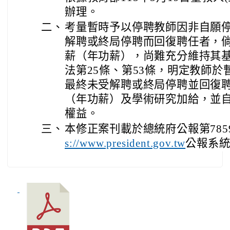
辦理。
二、
考量暫時予以停聘教師因非自願
解聘或終局停聘而回復聘任者，
薪（年功薪），尚難充分維持其
法第25條、第53條，明定教師
最終未受解聘或終局停聘並回復
（年功薪）及學術研究加給，並
權益。
三、
本修正案刊載於總統府公報第78
公報系
s://www.president.gov.tw