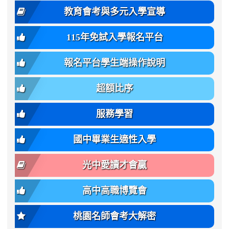
family:
body-
體
教育會考與多元入學宣導
招
var(-
bg);
育
生
-
font-
班
115年免試入學報名平台
簡
bs-
family:
轉
章
body-
var(-
班
(二
報名平台學生端操作說明
font-
-
簡
招).pdf
family);
bs-
章.pdf
\
font-
body-
超額比序
\
size:
font-
var(-
family);
服務學習
-
font-
bs-
size:
國中畢業生適性入學
body-
var(-
font-
-
光中愛讀才會贏
size);
bs-
font-
body-
高中高職博覽會
weight:
font-
var(-
size);
桃園名師會考大解密
-
font-