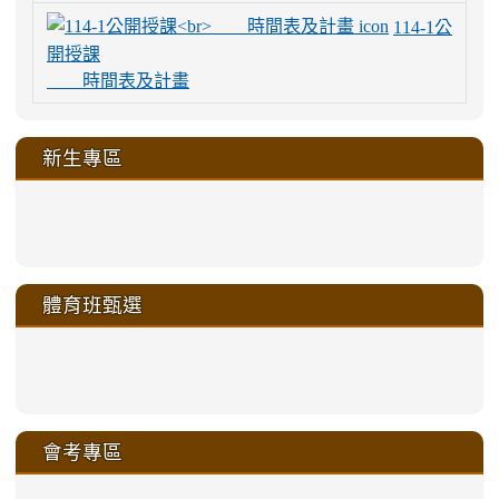
114-1公
開授課
時間表及計畫
新生專區
link
link
link
link
https://sites.google.com/a/m
to
to
to
to
link
link
link
link
link
link
link
link
link
sheng-
https://sites.google.com/a/ms.gmjh.
https://sites.google.com/a/ms.gmjh.
https://sites.google.com/a/ms.gmjh.
https://sites.google.com/a/ms.gmjh.
to
to
to
to
to
to
to
to
to
ru-
sheng-
sheng-
sheng-
sheng-
體育班甄選
https://sites.google.com/a/ms
https://sites.google.com/a/ms
https://sites.google.com/a/ms
https://sites.google.com/a/ms
https://sites.google.com/ms.
https://sites.google.com/a/ms
https://sites.google.com/ms.gmjh.ty
https://sites.google.com/a/ms.gmjh.
https://sites.google.com/ms.gmjh.ty
xue-
ru-
ru-
ru-
ru-
sheng-
sheng-
sheng-
sheng-
affairs/%E9%AB%94%E8%82
sheng-
affairs/%E9%AB%94%E8%82%
sheng-
affairs/%E9%AB%94%E8%82%
zhuan-
xue-
xue-
xue-
xue-
link
link
ru-
ru-
ru-
ru-
style=ackground-
ru-
\
ru-
\
qu/
zhuan-
zhuan-
zhuan-
zhuan-
to
to
link
()-45l
xue-
xue-
xue-
xue-
color:
xue-
xue-
\
qu/
qu/
qu/
qu/
link
https://sites.google.com/ms.
https://sites.google.com/ms.gmjh.ty
to
4
zhuan-
zhuan-
zhuan-
zhuan-
var(-
zhuan-
zhuan-
\
\
\
\
to
affairs/%E9%AB%94%E8%82
affairs/%E9%AB%94%E8%82%
https://www.gmjh.tyc.edu.tw/upload
會考專區
qu/
qu/
qu/
qu/
-
qu/
qu
https://www.gmjh.tyc.edu.tw/upload
\
\
年
style=font-
\
\
\
bs-
\
2
度