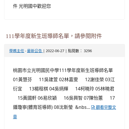
件 光明國中歡迎您
111學年度新生班導師名單，請參閱附件
-
| 2022-06-27 | 點閱數： 3296
學務主任
最新公告
桃園市立光明國民中學111學年度新生班導師名單
01黃慧芬 11吳建萱 02林嘉雯 12謝佳榮 03江
衍宜 13楊程棋 04吳炳輝 14柯曉玲 05林曉君
15黃國軒 06易欣穎 16吳興智 07陳怡蕙 17
鍾瓊寧(體育班導師) 08沈斯瑩 &nbs...
觀看完整文
章