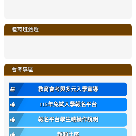
link
link
link
link
https://sites.google.com/a/m
to
to
to
to
link
link
link
link
link
link
link
link
link
sheng-
https://sites.google.com/a/ms.gmjh.
https://sites.google.com/a/ms.gmjh.
https://sites.google.com/a/ms.gmjh.
https://sites.google.com/a/ms.gmjh.
to
to
to
to
to
to
to
to
to
ru-
sheng-
sheng-
sheng-
sheng-
體育班甄選
https://sites.google.com/a/ms
https://sites.google.com/a/ms
https://sites.google.com/a/ms
https://sites.google.com/a/ms
https://sites.google.com/ms.
https://sites.google.com/a/ms
https://sites.google.com/ms.gmjh.ty
https://sites.google.com/a/ms.gmjh.
https://sites.google.com/ms.gmjh.ty
xue-
ru-
ru-
ru-
ru-
sheng-
sheng-
sheng-
sheng-
affairs/%E9%AB%94%E8%82
sheng-
affairs/%E9%AB%94%E8%82%
sheng-
affairs/%E9%AB%94%E8%82%
zhuan-
xue-
xue-
xue-
xue-
link
link
ru-
ru-
ru-
ru-
style=ackground-
ru-
\
ru-
\
qu/
zhuan-
zhuan-
zhuan-
zhuan-
to
to
link
()-45l
xue-
xue-
xue-
xue-
color:
xue-
xue-
\
qu/
qu/
qu/
qu/
link
https://sites.google.com/ms.
https://sites.google.com/ms.gmjh.ty
to
4
zhuan-
zhuan-
zhuan-
zhuan-
var(-
zhuan-
zhuan-
\
\
\
\
to
affairs/%E9%AB%94%E8%82
affairs/%E9%AB%94%E8%82%
https://www.gmjh.tyc.edu.tw/upload
會考專區
qu/
qu/
qu/
qu/
-
qu/
qu
https://www.gmjh.tyc.edu.tw/upload
\
\
年
style=font-
\
\
\
bs-
\
2
度
family:
body-
體
教育會考與多元入學宣導
招
var(-
bg);
育
生
-
font-
班
115年免試入學報名平台
簡
bs-
family:
轉
章
body-
var(-
班
(二
報名平台學生端操作說明
font-
-
簡
招).pdf
family);
bs-
章.pdf
\
font-
body-
超額比序