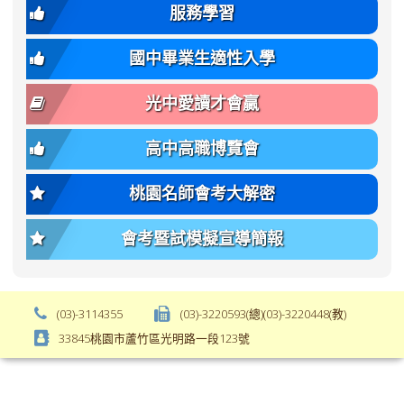
var(-
family);
服務學習
-
font-
bs-
size:
國中畢業生適性入學
body-
var(-
font-
-
光中愛讀才會贏
size);
bs-
font-
body-
高中高職博覽會
weight:
font-
var(-
size);
桃園名師會考大解密
-
font-
bs-
weight:
會考暨試模擬宣導簡報
body-
var(-
font-
-
weight);
bs-
background-
body-
(03)-3114355
(03)-3220593(總)(03)-3220448(教)
color:
font-
33845桃園市蘆竹區光明路一段123號
var(-
weight);
-
\
bs-