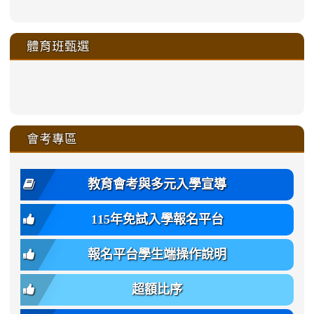
https://sites.google.com/a/m
to
to
to
to
link
link
link
link
link
link
link
link
link
sheng-
https://sites.google.com/a/ms.gmjh.
https://sites.google.com/a/ms.gmjh.
https://sites.google.com/a/ms.gmjh.
https://sites.google.com/a/ms.gmjh.
to
to
to
to
to
to
to
to
to
ru-
sheng-
sheng-
sheng-
sheng-
體育班甄選
https://sites.google.com/a/ms
https://sites.google.com/a/ms
https://sites.google.com/a/ms
https://sites.google.com/a/ms
https://sites.google.com/ms.
https://sites.google.com/a/ms
https://sites.google.com/ms.gmjh.ty
https://sites.google.com/a/ms.gmjh.
https://sites.google.com/ms.gmjh.ty
xue-
ru-
ru-
ru-
ru-
sheng-
sheng-
sheng-
sheng-
affairs/%E9%AB%94%E8%82
sheng-
affairs/%E9%AB%94%E8%82%
sheng-
affairs/%E9%AB%94%E8%82%
zhuan-
xue-
xue-
xue-
xue-
link
link
ru-
ru-
ru-
ru-
style=ackground-
ru-
\
ru-
\
qu/
zhuan-
zhuan-
zhuan-
zhuan-
to
to
link
()-45l
xue-
xue-
xue-
xue-
color:
xue-
xue-
\
qu/
qu/
qu/
qu/
link
https://sites.google.com/ms.
https://sites.google.com/ms.gmjh.ty
to
4
zhuan-
zhuan-
zhuan-
zhuan-
var(-
zhuan-
zhuan-
\
\
\
\
to
affairs/%E9%AB%94%E8%82
affairs/%E9%AB%94%E8%82%
https://www.gmjh.tyc.edu.tw/upload
會考專區
qu/
qu/
qu/
qu/
-
qu/
qu
https://www.gmjh.tyc.edu.tw/upload
\
\
年
style=font-
\
\
\
bs-
\
2
度
family:
body-
體
教育會考與多元入學宣導
招
var(-
bg);
育
生
-
font-
班
115年免試入學報名平台
簡
bs-
family:
轉
章
body-
var(-
班
(二
報名平台學生端操作說明
font-
-
簡
招).pdf
family);
bs-
章.pdf
\
font-
body-
超額比序
\
size:
font-