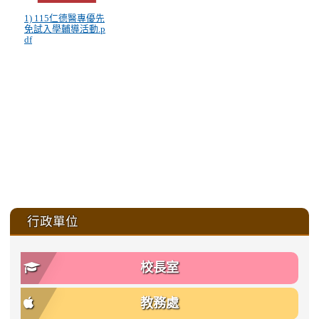
1) 115仁德醫專優先
免試入學輔導活動.p
df
:::
行政單位
校長室
教務處