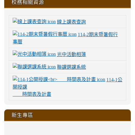
校務相關資源
線上課表查詢
114-2期末暨暑假行
事曆
光中活動相簿
聯課選課系統
114-1公
開授課
時間表及計畫
新生專區
link
link
link
link