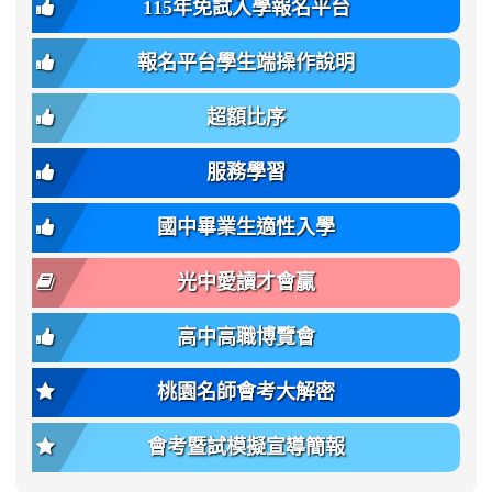
115年免試入學報名平台
簡
bs-
family:
轉
章
body-
var(-
班
(二
報名平台學生端操作說明
font-
-
簡
招).pdf
family);
bs-
章.pdf
\
font-
body-
超額比序
\
size:
font-
var(-
family);
服務學習
-
font-
bs-
size:
國中畢業生適性入學
body-
var(-
font-
-
光中愛讀才會贏
size);
bs-
font-
body-
高中高職博覽會
weight:
font-
var(-
size);
桃園名師會考大解密
-
font-
bs-
weight:
會考暨試模擬宣導簡報
body-
var(-
font-
-