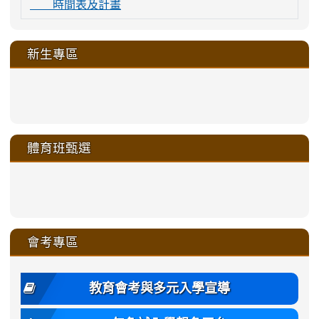
時間表及計畫
新生專區
link
link
link
link
https://sites.google.com/a/m
to
to
to
to
link
link
link
link
link
link
link
link
link
sheng-
https://sites.google.com/a/ms.gmjh.
https://sites.google.com/a/ms.gmjh.
https://sites.google.com/a/ms.gmjh.
https://sites.google.com/a/ms.gmjh.
to
to
to
to
to
to
to
to
to
ru-
sheng-
sheng-
sheng-
sheng-
體育班甄選
https://sites.google.com/a/ms
https://sites.google.com/a/ms
https://sites.google.com/a/ms
https://sites.google.com/a/ms
https://sites.google.com/ms.
https://sites.google.com/a/ms
https://sites.google.com/ms.gmjh.ty
https://sites.google.com/a/ms.gmjh.
https://sites.google.com/ms.gmjh.ty
xue-
ru-
ru-
ru-
ru-
sheng-
sheng-
sheng-
sheng-
affairs/%E9%AB%94%E8%82
sheng-
affairs/%E9%AB%94%E8%82%
sheng-
affairs/%E9%AB%94%E8%82%
zhuan-
xue-
xue-
xue-
xue-
link
link
ru-
ru-
ru-
ru-
style=ackground-
ru-
\
ru-
\
qu/
zhuan-
zhuan-
zhuan-
zhuan-
to
to
link
()-45l
xue-
xue-
xue-
xue-
color:
xue-
xue-
\
qu/
qu/
qu/
qu/
link
https://sites.google.com/ms.
https://sites.google.com/ms.gmjh.ty
to
4
zhuan-
zhuan-
zhuan-
zhuan-
var(-
zhuan-
zhuan-
\
\
\
\
to
affairs/%E9%AB%94%E8%82
affairs/%E9%AB%94%E8%82%
https://www.gmjh.tyc.edu.tw/upload
會考專區
qu/
qu/
qu/
qu/
-
qu/
qu
https://www.gmjh.tyc.edu.tw/upload
\
\
年
style=font-
\
\
\
bs-
\
2
度
family:
body-
體
教育會考與多元入學宣導
招
var(-
bg);
育
生
-
font-
班