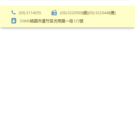
weight);
bs-
background-
body-
(03)-3114355
(03)-3220593(總)(03)-3220448(教)
color:
font-
33845桃園市蘆竹區光明路一段123號
var(-
weight);
-
\
bs-
body-
bg);