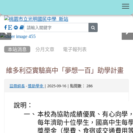
T
search
:::
本站消息
分月文章
電子報列表
維多利亞實驗高中「夢想一百」助學計畫
-
| 2025-09-16 | 點閱數： 286
註冊組長
獎助學金
說明：
一、
本校為協助成績優異、有心向學
每年濟助十位學生，國高中生每
獎學金（學費、食宿或交通費用