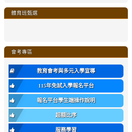
link
link
link
link
link
link
link
link
link
sheng-
https://sites.google.com/a/ms.gmjh.
https://sites.google.com/a/ms.gmjh.
https://sites.google.com/a/ms.gmjh.
https://sites.google.com/a/ms.gmjh.
to
to
to
to
to
to
to
to
to
ru-
sheng-
sheng-
sheng-
sheng-
體育班甄選
https://sites.google.com/a/ms
https://sites.google.com/a/ms
https://sites.google.com/a/ms
https://sites.google.com/a/ms
https://sites.google.com/ms.
https://sites.google.com/a/ms
https://sites.google.com/ms.gmjh.ty
https://sites.google.com/a/ms.gmjh.
https://sites.google.com/ms.gmjh.ty
xue-
ru-
ru-
ru-
ru-
sheng-
sheng-
sheng-
sheng-
affairs/%E9%AB%94%E8%82
sheng-
affairs/%E9%AB%94%E8%82%
sheng-
affairs/%E9%AB%94%E8%82%
zhuan-
xue-
xue-
xue-
xue-
link
link
ru-
ru-
ru-
ru-
style=ackground-
ru-
\
ru-
\
qu/
zhuan-
zhuan-
zhuan-
zhuan-
to
to
link
()-45l
xue-
xue-
xue-
xue-
color:
xue-
xue-
\
qu/
qu/
qu/
qu/
link
https://sites.google.com/ms.
https://sites.google.com/ms.gmjh.ty
to
4
zhuan-
zhuan-
zhuan-
zhuan-
var(-
zhuan-
zhuan-
\
\
\
\
to
affairs/%E9%AB%94%E8%82
affairs/%E9%AB%94%E8%82%
https://www.gmjh.tyc.edu.tw/upload
會考專區
qu/
qu/
qu/
qu/
-
qu/
qu
https://www.gmjh.tyc.edu.tw/upload
\
\
年
style=font-
\
\
\
bs-
\
2
度
family:
body-
體
教育會考與多元入學宣導
招
var(-
bg);
育
生
-
font-
班
115年免試入學報名平台
簡
bs-
family:
轉
章
body-
var(-
班
(二
報名平台學生端操作說明
font-
-
簡
招).pdf
family);
bs-
章.pdf
\
font-
body-
超額比序
\
size:
font-
var(-
family);
服務學習