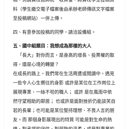
料（學生繳交電子檔案後由承辦老師傳送文字檔案
至投稿網站）一併上傳。
四、有意參加投稿的同學，請洽設備組。
五、國中組題目：我想成為那樣的大人
「長大」對你而言，是身高的增長、投票權的取
得，還是心境的轉變？
在成長的路上，我們常在生活周遭或閱讀中，遇見
一些令人心生嚮往的身影 或許是某位在工作崗位上
展現專業、一絲不苟的職人； 或許 是在風雨中依
然守望相助的鄰居； 也或許是面對挫折仍能談笑自
若的長輩；也可能是某位堅持理想、不畏人言的朋
友。而 那個身影展現出的特質 可能是對生命的熱
情、對承諾的守信、對弱勢的溫柔，或是對專業的