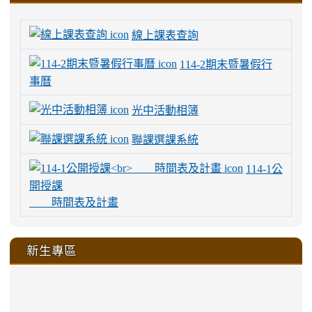
線上課表查詢
114-2期末暨暑假行
事曆
光中活動相簿
聯課選課系統
114-1公
開授課
時間表及計畫
新生專區
link
link
link
link
https://sites.google.com/a/m
to
to
to
to