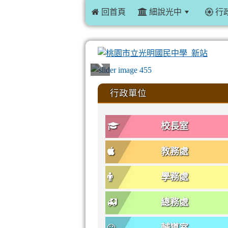
 回首頁
細說光中
行
:::
行政單位
校長室
教務處
學務處
總務處