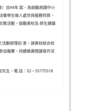
）自94年 起，為鼓勵高國中小
，培養學生做人處世與服務特質，
文教活動，鼓勵貴校及 師生踴躍
之活動辦理初 衷，請貴校結合校
品參加複賽，持續推廣閱讀寫作活
，電 話：02－55775518