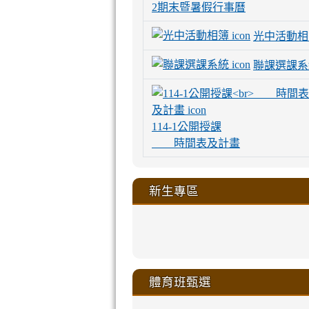
2期末暨暑假行事曆
光中活動相
聯課選課系
114-1公開授課
時間表及計畫
新生專區
link
link
link
link
https://sites
to
to
to
to
link
link
link
link
link
link
link
link
link
sheng-
https://sites.go
https://sites.go
https://sites.go
https://sites.go
to
to
to
to
to
to
to
to
to
ru-
sheng-
sheng-
sheng-
sheng-
體育班甄選
https://sites
https://sites
https://sites
https://sites
https://sites
https://sites
https://sites.go
https://sites.go
https://sites.go
xue-
ru-
ru-
ru-
ru-
sheng-
sheng-
sheng-
sheng-
affairs/%E9
sheng-
affairs/%E9
sheng-
affairs/%E9