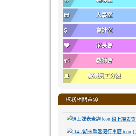
輔導室
人事室
會計室
家長會
教師會
教職員工分機
校務相關資源
線上課表查
1