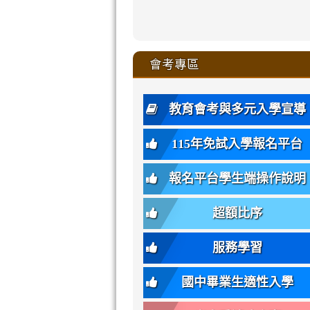
zhuan-
xue-
xue-
xue-
xue-
link
link
ru-
ru-
ru-
ru-
style=ackgr
ru-
\
ru-
\
qu/
zhuan-
zhuan-
zhuan-
zhuan-
to
to
link
()-45l
xue-
xue-
xue-
xue-
color:
xue-
xue-
\
qu/
qu/
qu/
qu/
link
https://sites
https://sites.go
to
4
zhuan-
zhuan-
zhuan-
zhuan-
var(-
zhuan-
zhuan-
\
\
\
\
to
affairs/%E9
affairs/%E9
https://www.gmjh
會考專區
qu/
qu/
qu/
qu/
-
qu/
qu
https://www.gmjh
\
\
年
style=font-
\
\
\
bs-
\
2
度
family:
body-
體
教育會考與多元入學宣導
招
var(-
bg);
育
生
-
font-
班
115年免試入學報名平台
簡
bs-
family:
轉
章
body-
var(-
班
(二
報名平台學生端操作說明
font-
-
簡
招).pdf
family);
bs-
章.pdf
\
font-
body-
超額比序
\
size:
font-
var(-
family);
服務學習
-
font-
bs-
size:
國中畢業生適性入學
body-
var(-