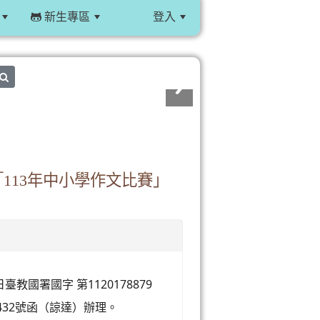
新生專區
登入
:::
search
113年中小學作文比賽」
教國署國字 第1120178879
0432號函（諒達）辦理。