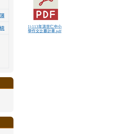
簿
1) 113年溫世仁中小
統
學作文比賽計畫.pdf
.google.com/a/ms.gmjh.tyc.edu.tw/xin-
ogle.com/a/ms.gmjh.tyc.edu.tw/xin-
ogle.com/a/ms.gmjh.tyc.edu.tw/xin-
ogle.com/a/ms.gmjh.tyc.edu.tw/xin-
ogle.com/a/ms.gmjh.tyc.edu.tw/xin-
.google.com/a/ms.gmjh.tyc.edu.tw/xin-
.google.com/a/ms.gmjh.tyc.edu.tw/xin-
.google.com/a/ms.gmjh.tyc.edu.tw/xin-
.google.com/a/ms.gmjh.tyc.edu.tw/xin-
.google.com/ms.gmjh.tyc.edu.tw/student-
.google.com/a/ms.gmjh.tyc.edu.tw/xin-
ogle.com/ms.gmjh.tyc.edu.tw/student-
ogle.com/a/ms.gmjh.tyc.edu.tw/xin-
ogle.com/ms.gmjh.tyc.edu.tw/student-
%AB%94%E8%82%B2%E7%B5%84
%AB%94%E8%82%B2%E7%B5%84
%AB%94%E8%82%B2%E7%B5%84