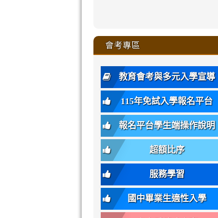
zhuan-
xue-
xue-
xue-
xue-
link
link
ru-
ru-
ru-
ru-
style=ackgr
ru-
\
ru-
\
qu/
zhuan-
zhuan-
zhuan-
zhuan-
to
to
link
()-45l
xue-
xue-
xue-
xue-
color:
xue-
xue-
\
qu/
qu/
qu/
qu/
link
https://sites
https://sites.go
to
4
zhuan-
zhuan-
zhuan-
zhuan-
var(-
zhuan-
zhuan-
\
\
\
\
to
affairs/%E9
affairs/%E9
https://www.gmjh
會考專區
qu/
qu/
qu/
qu/
-
qu/
qu
https://www.gmjh
\
\
年
style=font-
\
\
\
bs-
\
2
度
family:
body-
體
教育會考與多元入學宣導
招
var(-
bg);
育
生
-
font-
班
115年免試入學報名平台
簡
bs-
family:
轉
章
body-
var(-
班
(二
報名平台學生端操作說明
font-
-
簡
招).pdf
family);
bs-
章.pdf
\
font-
body-
超額比序
\
size:
font-
var(-
family);
服務學習
-
font-
bs-
size:
國中畢業生適性入學
body-
var(-