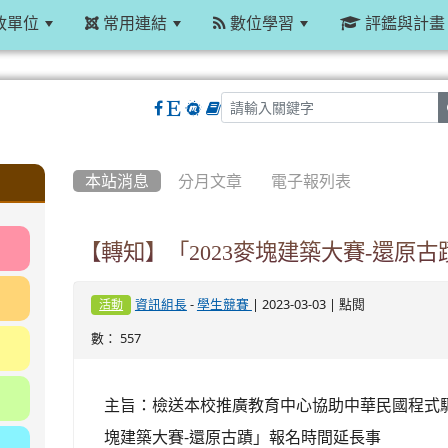
政單位
常用連結
數位學習
評鑑與計畫
:::
本站消息
分月文章
電子報列表
【轉知】「2023麥塊建築大賽-還原古
-
| 2023-03-03 | 點閱
資訊組長
學生競賽
活動
數： 557
主旨：檢送本校推廣教育中心協助中華民國程式驅
塊建築大賽-還原古蹟」報名時間延長事