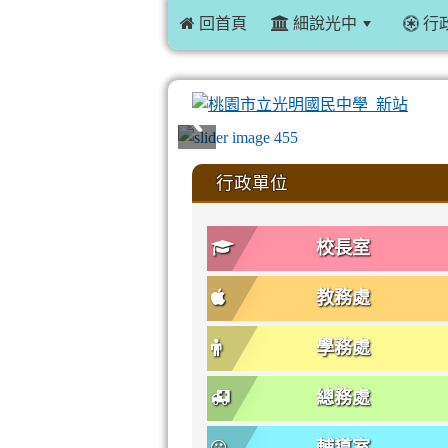
 回首頁
細說光中
行
:::
行政單位
校長室
教務處
學務處
總務處