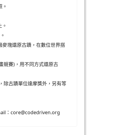
照。
止。
日。
過麥塊還原古蹟，在數位世界搭
繪畫競賽)，用不同方式還原古
 ，除古蹟單位達摩獎外，另有等
：core@codedriven.org