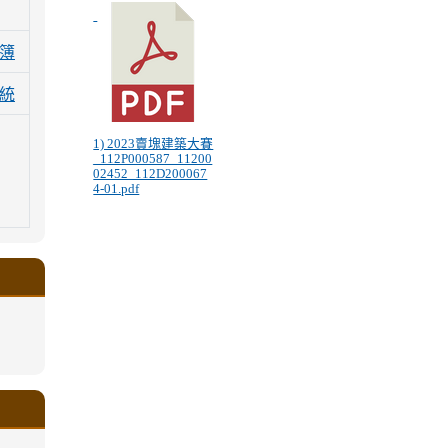
簿
統
1) 2023賣塊建築大賽
_112P000587_11200
02452_112D200067
4-01.pdf
.google.com/a/ms.gmjh.tyc.edu.tw/xin-
ogle.com/a/ms.gmjh.tyc.edu.tw/xin-
ogle.com/a/ms.gmjh.tyc.edu.tw/xin-
ogle.com/a/ms.gmjh.tyc.edu.tw/xin-
ogle.com/a/ms.gmjh.tyc.edu.tw/xin-
.google.com/a/ms.gmjh.tyc.edu.tw/xin-
.google.com/a/ms.gmjh.tyc.edu.tw/xin-
.google.com/a/ms.gmjh.tyc.edu.tw/xin-
.google.com/a/ms.gmjh.tyc.edu.tw/xin-
.google.com/ms.gmjh.tyc.edu.tw/student-
.google.com/a/ms.gmjh.tyc.edu.tw/xin-
ogle.com/ms.gmjh.tyc.edu.tw/student-
ogle.com/a/ms.gmjh.tyc.edu.tw/xin-
ogle.com/ms.gmjh.tyc.edu.tw/student-
%AB%94%E8%82%B2%E7%B5%84
%AB%94%E8%82%B2%E7%B5%84
%AB%94%E8%82%B2%E7%B5%84