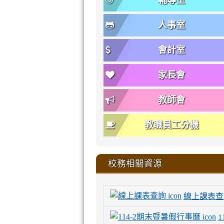
輔導室
人事室
會計室
家長會
教師會
教職員工分機
校務相關資源
線上課表查
1