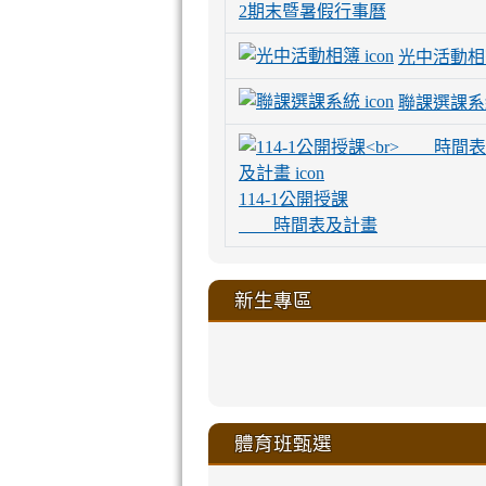
2期末暨暑假行事曆
光中活動相
聯課選課系
114-1公開授課
時間表及計畫
新生專區
link
link
link
link
https://sites
to
to
to
to
link
link
link
link
link
link
link
link
link
sheng-
https://sites.go
https://sites.go
https://sites.go
https://sites.go
to
to
to
to
to
to
to
to
to
ru-
sheng-
sheng-
sheng-
sheng-
體育班甄選
https://sites
https://sites
https://sites
https://sites
https://sites
https://sites
https://sites.go
https://sites.go
https://sites.go
xue-
ru-
ru-
ru-
ru-
sheng-
sheng-
sheng-
sheng-
affairs/%E9
sheng-
affairs/%E9
sheng-
affairs/%E9