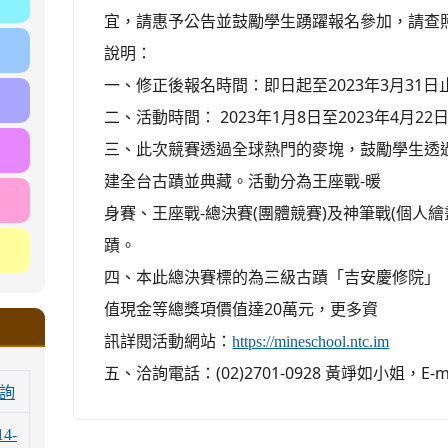
宜，請惠予公告並鼓勵學生踴躍報名參加，請查
說明：
一、修正後報名時間：即日起至2023年3月31日
二、活動時間： 2023年1月8日至2023年4月22
三、此次競賽透過全球熱門的麥塊，鼓勵學生透
建全台古蹟並典藏。活動分為王座戰-暖
身賽、王座戰-總決賽(團體競賽)及神筆戰(個人
蹟。
四、本此總決賽標的為三級古蹟「吉安慶修院」
值現金等總獎項價值達20萬元，更多資
訊詳閱活動網站：
https://mineschool.ntc.im
五、洽詢電話：(02)2701-0928 黃竫如小姐，E-mail
詢
14-