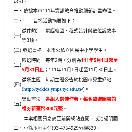
說明：
一、
依據本市111年資訊教育推動細部計畫辦理。
二、
旨揭活動摘要如下：
徵件類別：電腦繪圖、程式設計與數位說故事
(一)
等3類。
(二)
參選資格：本市公私立國民中小學學生。
徵選時間：每年2期，分別為
111年5月1日起至
(三)
5月31日止
；111年11月1日起至11月30日止。
徵選主題：每期主題公告於桃園市兒童網站
(四)
(
)。
http://tyckids.ymps.tyc.edu.tw
獎勵辦法：
各組入選佳作者，每名致贈圖書館
(五)
禮券新臺幣300元整
。
本案相關訊息請至前開網站查閱，或洽楊明國
三、
小徐玉軒主任(03-4754929分機830、