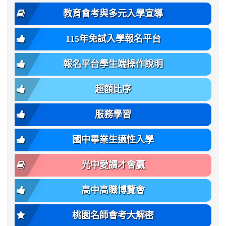
度
family:
body-
體
教育會考與多元入學宣導
招
var(-
bg);
育
生
-
font-
班
115年免試入學報名平台
簡
bs-
family:
轉
章
body-
var(-
班
(二
報名平台學生端操作說明
font-
-
簡
招).pdf
family);
bs-
章.pdf
\
font-
body-
超額比序
\
size:
font-
var(-
family);
服務學習
-
font-
bs-
size:
國中畢業生適性入學
body-
var(-
font-
-
光中愛讀才會贏
size);
bs-
font-
body-
高中高職博覽會
weight:
font-
var(-
size);
桃園名師會考大解密
-
font-