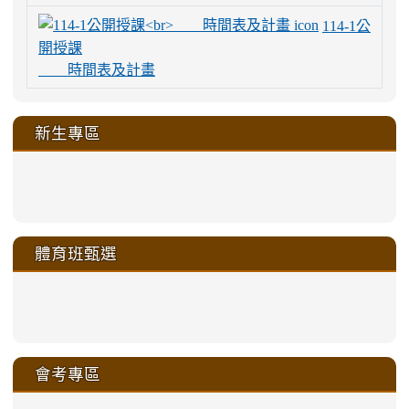
114-1公
開授課
時間表及計畫
新生專區
link
link
link
link
https://sites.google.com/a/m
to
to
to
to
link
link
link
link
link
link
link
link
link
sheng-
https://sites.google.com/a/ms.gmjh.
https://sites.google.com/a/ms.gmjh.
https://sites.google.com/a/ms.gmjh.
https://sites.google.com/a/ms.gmjh.
to
to
to
to
to
to
to
to
to
ru-
sheng-
sheng-
sheng-
sheng-
體育班甄選
https://sites.google.com/a/ms
https://sites.google.com/a/ms
https://sites.google.com/a/ms
https://sites.google.com/a/ms
https://sites.google.com/ms.
https://sites.google.com/a/ms
https://sites.google.com/ms.gmjh.ty
https://sites.google.com/a/ms.gmjh.
https://sites.google.com/ms.gmjh.ty
xue-
ru-
ru-
ru-
ru-
sheng-
sheng-
sheng-
sheng-
affairs/%E9%AB%94%E8%82
sheng-
affairs/%E9%AB%94%E8%82%
sheng-
affairs/%E9%AB%94%E8%82%
zhuan-
xue-
xue-
xue-
xue-
link
link
ru-
ru-
ru-
ru-
style=ackground-
ru-
\
ru-
\
qu/
zhuan-
zhuan-
zhuan-
zhuan-
to
to
link
()-45l
xue-
xue-
xue-
xue-
color:
xue-
xue-
\
qu/
qu/
qu/
qu/
link
https://sites.google.com/ms.
https://sites.google.com/ms.gmjh.ty
to
4
zhuan-
zhuan-
zhuan-
zhuan-
var(-
zhuan-
zhuan-
\
\
\
\
to
affairs/%E9%AB%94%E8%82
affairs/%E9%AB%94%E8%82%
https://www.gmjh.tyc.edu.tw/upload
會考專區
qu/
qu/
qu/
qu/
-
qu/
qu
https://www.gmjh.tyc.edu.tw/upload
\
\
年
style=font-
\
\
\
bs-
\
2