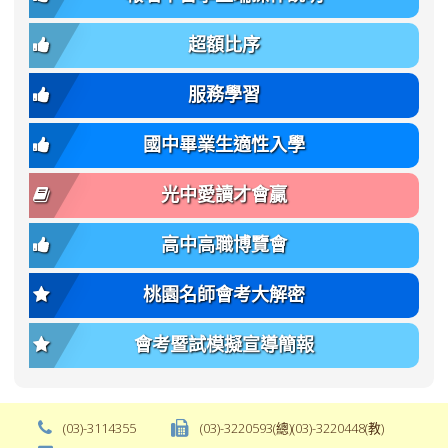
簡
招).pdf
family);
bs-
章.pdf
\
font-
body-
超額比序
\
size:
font-
var(-
family);
服務學習
-
font-
bs-
size:
國中畢業生適性入學
body-
var(-
font-
-
光中愛讀才會贏
size);
bs-
font-
body-
高中高職博覽會
weight:
font-
var(-
size);
桃園名師會考大解密
-
font-
bs-
weight:
會考暨試模擬宣導簡報
body-
var(-
font-
-
weight);
bs-
background-
body-
(03)-3114355
(03)-3220593(總)(03)-3220448(教)