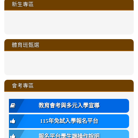
新生專區
link
link
link
link
https://sites.google.com/a/m
to
to
to
to
link
link
link
link
link
link
link
link
link
sheng-
https://sites.google.com/a/ms.gmjh.
https://sites.google.com/a/ms.gmjh.
https://sites.google.com/a/ms.gmjh.
https://sites.google.com/a/ms.gmjh.
to
to
to
to
to
to
to
to
to
ru-
sheng-
sheng-
sheng-
sheng-
體育班甄選
https://sites.google.com/a/ms
https://sites.google.com/a/ms
https://sites.google.com/a/ms
https://sites.google.com/a/ms
https://sites.google.com/ms.
https://sites.google.com/a/ms
https://sites.google.com/ms.gmjh.ty
https://sites.google.com/a/ms.gmjh.
https://sites.google.com/ms.gmjh.ty
xue-
ru-
ru-
ru-
ru-
sheng-
sheng-
sheng-
sheng-
affairs/%E9%AB%94%E8%82
sheng-
affairs/%E9%AB%94%E8%82%
sheng-
affairs/%E9%AB%94%E8%82%
zhuan-
xue-
xue-
xue-
xue-
link
link
ru-
ru-
ru-
ru-
style=ackground-
ru-
\
ru-
\
qu/
zhuan-
zhuan-
zhuan-
zhuan-
to
to
link
()-45l
xue-
xue-
xue-
xue-
color:
xue-
xue-
\
qu/
qu/
qu/
qu/
link
https://sites.google.com/ms.
https://sites.google.com/ms.gmjh.ty
to
4
zhuan-
zhuan-
zhuan-
zhuan-
var(-
zhuan-
zhuan-
\
\
\
\
to
affairs/%E9%AB%94%E8%82
affairs/%E9%AB%94%E8%82%
https://www.gmjh.tyc.edu.tw/upload
會考專區
qu/
qu/
qu/
qu/
-
qu/
qu
https://www.gmjh.tyc.edu.tw/upload
\
\
年
style=font-
\
\
\
bs-
\
2
度
family:
body-
體
教育會考與多元入學宣導
招
var(-
bg);
育
生
-
font-
班
115年免試入學報名平台
簡
bs-
family:
轉
章
body-
var(-
班
(二
報名平台學生端操作說明
font-
-