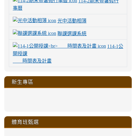
114-2期末暨暑假行
事曆
光中活動相簿
聯課選課系統
114-1公
開授課
時間表及計畫
新生專區
link
link
link
link
https://sites.google.com/a/m
to
to
to
to
link
link
link
link
link
link
link
link
link
sheng-
https://sites.google.com/a/ms.gmjh.
https://sites.google.com/a/ms.gmjh.
https://sites.google.com/a/ms.gmjh.
https://sites.google.com/a/ms.gmjh.
to
to
to
to
to
to
to
to
to
ru-
sheng-
sheng-
sheng-
sheng-
體育班甄選
https://sites.google.com/a/ms
https://sites.google.com/a/ms
https://sites.google.com/a/ms
https://sites.google.com/a/ms
https://sites.google.com/ms.
https://sites.google.com/a/ms
https://sites.google.com/ms.gmjh.ty
https://sites.google.com/a/ms.gmjh.
https://sites.google.com/ms.gmjh.ty
xue-
ru-
ru-
ru-
ru-
sheng-
sheng-
sheng-
sheng-
affairs/%E9%AB%94%E8%82
sheng-
affairs/%E9%AB%94%E8%82%
sheng-
affairs/%E9%AB%94%E8%82%
zhuan-
xue-
xue-
xue-
xue-