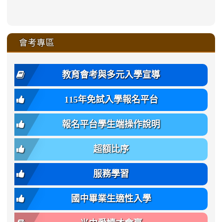
link
link
ru-
ru-
ru-
ru-
style=ackground-
ru-
\
ru-
\
qu/
zhuan-
zhuan-
zhuan-
zhuan-
to
to
link
()-45l
xue-
xue-
xue-
xue-
color:
xue-
xue-
\
qu/
qu/
qu/
qu/
link
https://sites.google.com/ms.
https://sites.google.com/ms.gmjh.ty
to
4
zhuan-
zhuan-
zhuan-
zhuan-
var(-
zhuan-
zhuan-
\
\
\
\
to
affairs/%E9%AB%94%E8%82
affairs/%E9%AB%94%E8%82%
https://www.gmjh.tyc.edu.tw/upload
會考專區
qu/
qu/
qu/
qu/
-
qu/
qu
https://www.gmjh.tyc.edu.tw/upload
\
\
年
style=font-
\
\
\
bs-
\
2
度
family:
body-
體
教育會考與多元入學宣導
招
var(-
bg);
育
生
-
font-
班
115年免試入學報名平台
簡
bs-
family:
轉
章
body-
var(-
班
(二
報名平台學生端操作說明
font-
-
簡
招).pdf
family);
bs-
章.pdf
\
font-
body-
超額比序
\
size:
font-
var(-
family);
服務學習
-
font-
bs-
size:
國中畢業生適性入學
body-
var(-
font-
-