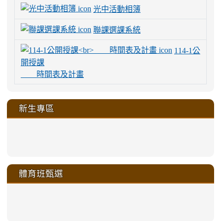
光中活動相簿
聯課選課系統
114-1公
開授課
時間表及計畫
新生專區
link
link
link
link
https://sites.google.com/a/m
to
to
to
to
link
link
link
link
link
link
link
link
link
sheng-
https://sites.google.com/a/ms.gmjh.
https://sites.google.com/a/ms.gmjh.
https://sites.google.com/a/ms.gmjh.
https://sites.google.com/a/ms.gmjh.
to
to
to
to
to
to
to
to
to
ru-
sheng-
sheng-
sheng-
sheng-
體育班甄選
https://sites.google.com/a/ms
https://sites.google.com/a/ms
https://sites.google.com/a/ms
https://sites.google.com/a/ms
https://sites.google.com/ms.
https://sites.google.com/a/ms
https://sites.google.com/ms.gmjh.ty
https://sites.google.com/a/ms.gmjh.
https://sites.google.com/ms.gmjh.ty
xue-
ru-
ru-
ru-
ru-
sheng-
sheng-
sheng-
sheng-
affairs/%E9%AB%94%E8%82
sheng-
affairs/%E9%AB%94%E8%82%
sheng-
affairs/%E9%AB%94%E8%82%
zhuan-
xue-
xue-
xue-
xue-
link
link
ru-
ru-
ru-
ru-
style=ackground-
ru-
\
ru-
\
qu/
zhuan-
zhuan-
zhuan-
zhuan-
to
to
link
()-45l
xue-
xue-
xue-
xue-
color:
xue-
xue-
\
qu/
qu/
qu/
qu/
link