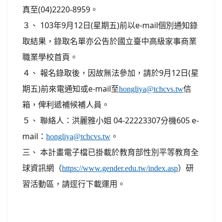
真至(04)2220-8959。
３、 103年9月12日(星期五)前以e-mail個別通知錄
取結果，錄取名單亦公告於國立臺中高級家事商業
職業學校首頁。
４、 報名錄取後，因故無法參加，請於9月12日(星
期五)前來電通知或e-mail至
信
hongliya@tchcvs.tw
箱，俾利遞補候補人員。
５、 聯絡人：洪麗雅小姐 04-22223307分機605 e-
mail：
。
hongliya@tchcvs.tw
三、 本計畫電子檔已掛載於教育部性別平等教育全
球資訊網（
）研
https://www.gender.edu.tw/index.asp
習活動區，請逕行下載運用。