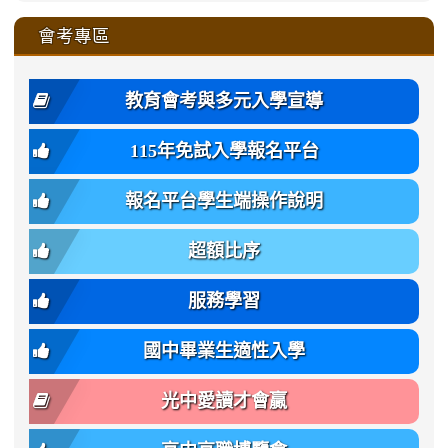
https://sites.google.com/ms.
https://sites.google.com/ms.gmjh.ty
to
4
zhuan-
zhuan-
zhuan-
zhuan-
var(-
zhuan-
zhuan-
\
\
\
\
to
affairs/%E9%AB%94%E8%82
affairs/%E9%AB%94%E8%82%
https://www.gmjh.tyc.edu.tw/upload
會考專區
qu/
qu/
qu/
qu/
-
qu/
qu
https://www.gmjh.tyc.edu.tw/upload
\
\
年
style=font-
\
\
\
bs-
\
2
度
family:
body-
體
教育會考與多元入學宣導
招
var(-
bg);
育
生
-
font-
班
115年免試入學報名平台
簡
bs-
family:
轉
章
body-
var(-
班
(二
報名平台學生端操作說明
font-
-
簡
招).pdf
family);
bs-
章.pdf
\
font-
body-
超額比序
\
size:
font-
var(-
family);
服務學習
-
font-
bs-
size:
國中畢業生適性入學
body-
var(-
font-
-
光中愛讀才會贏
size);
bs-
font-
body-