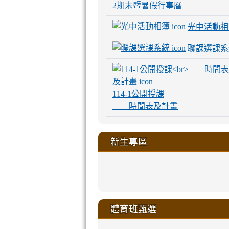
2期末暨暑假行事曆
光中活動相
聯課選課系
114-1公開授課
時間表及計畫
新生專區
link
link
link
link
https://sites
to
to
to
to
link
link
link
link
link
link
link
link
link
sheng-
https://sites.go
https://sites.go
https://sites.go
https://sites.go
to
to
to
to
to
to
to
to
to
ru-
sheng-
sheng-
sheng-
sheng-
體育班甄選
https://sites
https://sites
https://sites
https://sites
https://sites
https://sites
https://sites.go
https://sites.go
https://sites.go
xue-
ru-
ru-
ru-
ru-
sheng-
sheng-
sheng-
sheng-
affairs/%E9
sheng-
affairs/%E9
sheng-
affairs/%E9