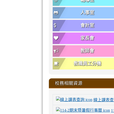
輔導室
人事室
會計室
家長會
教師會
教職員工分機
校務相關資源
線上課表查
1