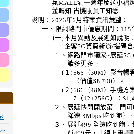
氣MALL滿一週年慶送小福
並轉知 貴機關員工知悉
說明：
2026年6月特案資訊彙整：
一、
限網路門市優惠期間：115年
(一)
本月異動及展延如說明
企客5G資費新辦/攜碼含
１、
網路門市獨家~展延5G
饋多更多。
(１)
666（30M）影音暢看
（價值$8,700）。
(２)
666（48M）手機方案： i
7（12+256G）：$1,
２、
展延快閃開放第一門可申辦
降速 3Mbps 吃到飽）
詢
３、
展延499 全速吃到飽
14-
費499元，「線上申請新