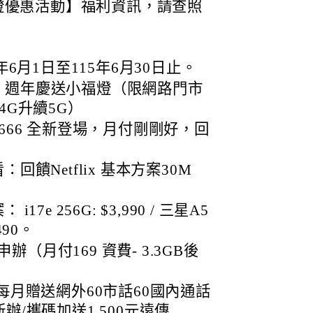
燈優惠活動】福利資訊，請查照
6月1日至115年6月30日止。
：週年慶送小福燈（限網路門市
4G升續5G）
 666 全新登場，月付剛剛好，回
：回饋Netflix 基本方案30M
17e 256G: $3,990 / 三星A5
490。
（月付169 資費- 3.3GB後
。
，每月贈送網外60市話60國內通話
辦/攜碼加送1,500元遠傳