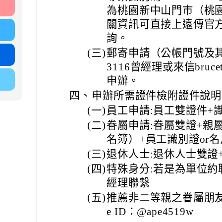
為桃園新中山門市（桃園
關資訊可直接上遠傳官
詢。
(三)
郵寄申請（公帳門號及其
3116曾經理或來信brucetse
申辦。
四、
申辦所需證件檢附證件說明
(一)
員工申請:員工雙證件+識
(二)
眷屬申請:眷屬雙證+親
名簿）+員工識別證or名
(三)
退休人士:退休人士雙證
(四)
特殊身分:若是為單位
經理聯繫
(五)
推薦非二等親之眷屬朋友
e ID：@ape4519w