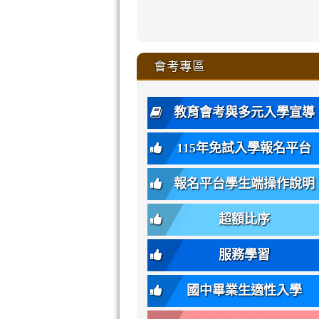
zhuan-
xue-
xue-
xue-
xue-
link
link
ru-
ru-
ru-
ru-
style=ackgr
ru-
\
ru-
\
qu/
zhuan-
zhuan-
zhuan-
zhuan-
to
to
link
()-45l
xue-
xue-
xue-
xue-
color:
xue-
xue-
\
qu/
qu/
qu/
qu/
link
https://sites
https://sites.go
to
4
zhuan-
zhuan-
zhuan-
zhuan-
var(-
zhuan-
zhuan-
\
\
\
\
to
affairs/%E9
affairs/%E9
https://www.gmjh
會考專區
qu/
qu/
qu/
qu/
-
qu/
qu
https://www.gmjh
\
\
年
style=font-
\
\
\
bs-
\
2
度
family:
body-
體
教育會考與多元入學宣導
招
var(-
bg);
育
生
-
font-
班
115年免試入學報名平台
簡
bs-
family:
轉
章
body-
var(-
班
(二
報名平台學生端操作說明
font-
-
簡
招).pdf
family);
bs-
章.pdf
\
font-
body-
超額比序
\
size:
font-
var(-
family);
服務學習
-
font-
bs-
size:
國中畢業生適性入學
body-
var(-