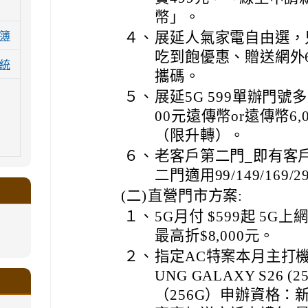
幣」。
４、
展延人氣家電自由選，
簿
吃到飽優惠、贈送網外6
統
攜碼。
５、
展延5G 599單辦門號多
00元遠傳幣or遠傳幣6
（限升轉）。
６、
老客戶第二門_即有客
二門適用99/149/169/
(二)
直營門市方案:
１、
5G月付 $599起 5G
最高折$8,000元。
.google.com/a/ms.gmjh.tyc.edu.tw/xin-
２、
指定AC特案本月主打機：HON
ogle.com/a/ms.gmjh.tyc.edu.tw/xin-
ogle.com/a/ms.gmjh.tyc.edu.tw/xin-
ogle.com/a/ms.gmjh.tyc.edu.tw/xin-
ogle.com/a/ms.gmjh.tyc.edu.tw/xin-
UNG GALAXY S26 (2
.google.com/a/ms.gmjh.tyc.edu.tw/xin-
.google.com/a/ms.gmjh.tyc.edu.tw/xin-
.google.com/a/ms.gmjh.tyc.edu.tw/xin-
.google.com/a/ms.gmjh.tyc.edu.tw/xin-
.google.com/ms.gmjh.tyc.edu.tw/student-
.google.com/a/ms.gmjh.tyc.edu.tw/xin-
ogle.com/ms.gmjh.tyc.edu.tw/student-
ogle.com/a/ms.gmjh.tyc.edu.tw/xin-
ogle.com/ms.gmjh.tyc.edu.tw/student-
（256G）申辦資格：新
%AB%94%E8%82%B2%E7%B5%84
%AB%94%E8%82%B2%E7%B5%84
%AB%94%E8%82%B2%E7%B5%84