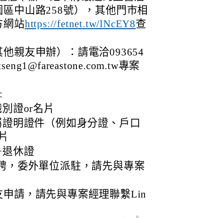
區中山路258號），其他門市相
方網站
查
https://fetnet.tw/lNcEY8
他親友申辦）：請電洽093654
ng1@fareastone.com.tw專案
:
別證or名片
屬證明證件（例如身分證、戶口
片
+退休證
約聘，委外單位派駐，請先與專案
申請，請先與專案經理聯繫Lin