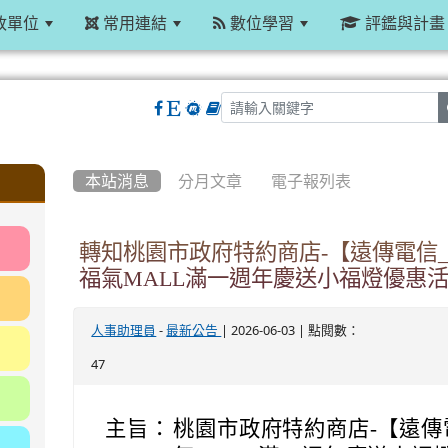
政單位
常用連結
數位學習
評鑑與計畫
:::
本站消息
分月文章
電子報列表
轉知桃園市政府特約商店-【遠傳電信_2
福氣MALL滿一週年慶送小福燈優惠
-
| 2026-06-03 | 點閱數：
人事助理員
最新公告
47
主旨：
桃園市政府特約商店-【遠傳電