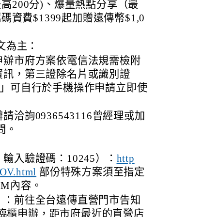
高200分)、爆量熱點分享（最
碼資費$1399起加贈遠傳幣$1,0
文為主：
申辦市府方案依電信法規需檢附
資訊，第三證除名片或識別證
明」可自行於手機操作申請立即使
洽詢0936543116曾經理或加
詢問。
輸入驗證碼：10245）：
http
部份特殊方案須至指定
GOV.html
DM內容。
）：前往全台遠傳直營門市告知
03臨櫃申辦，距市府最近的直營店