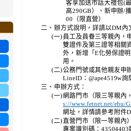
客享加送市話大禮包(最
ound-
高290GB）、新申辦/攜
.google.com/ms.gmjh.tyc.edu.tw/student-
00（限直營）
ogle.com/ms.gmjh.tyc.edu.tw/student-
%AB%94%E8%82%B2%E7%B5%84
%AB%94%E8%82%B2%E7%B5%84
.tyc.edu.tw/uploads/tad_blocks/file/113
二、
辦方式說明，詳請以DM內
.tyc.edu.tw/uploads/tad_blocks/file/110-
(一)
員工及員眷三等親內，
雙證件及第三證等相關
外，新增「E化勞保證
用。
(二)
公務門號或其他親友申辦請
LineID：@ape4519w
三、
申辦方式：
(一)
網路門市（限三等親內，
s://www.fetnet.net/ebu/
網址，詳情請參考附件
(二)
直營門市（限一等親內
專案識別碼：435044