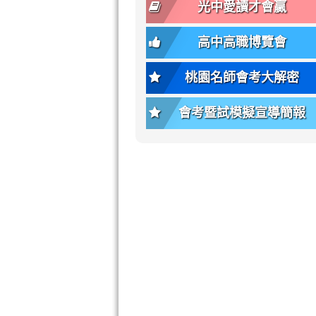
font-
-
光中愛讀才會贏
size);
bs-
font-
body-
高中高職博覽會
weight:
font-
var(-
size);
桃園名師會考大解密
-
font-
bs-
weight:
會考暨試模擬宣導簡報
body-
var(-
font-
-
weight);
bs-
background-
body-
color:
font-
var(-
weight);
-
\
bs-
body-
bg);