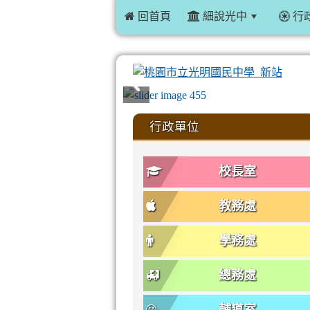
 回首頁
細說光中
行
:::
行政單位
校長室
教務處
學務處
總務處