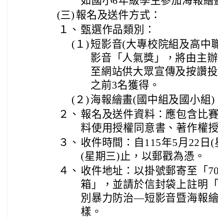
如國小6年級學生參加海報繪
(三)
報名及送件方式：
１、
甄選作品類別：
(１)
短影音(大專校院組及高中
影音「人氣獎」，將由主辦
至網站供大眾宣傳及按讚投
之前3名獲得。
(２)
海報繪畫(國中組及國小組)
２、
報名及送件資料：應包含比
料使用授權同意書、著作權
３、
收件時間：自115年5月22日(
(星期三)止，以郵戳為憑。
４、
收件地址：以掛號郵寄至「70
箱」，並請於信封袋上註明「教
別暴力防治—短影音暨海報
樣。