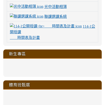
光中活動相簿
聯課選課系統
114-1公
開授課
時間表及計畫
新生專區
link
link
link
link
https://sites.google.com/a/m
to
to
to
to
link
link
link
link
link
link
link
link
link
sheng-
https://sites.google.com/a/ms.gmjh.
https://sites.google.com/a/ms.gmjh.
https://sites.google.com/a/ms.gmjh.
https://sites.google.com/a/ms.gmjh.
to
to
to
to
to
to
to
to
to
ru-
sheng-
sheng-
sheng-
sheng-
體育班甄選
https://sites.google.com/a/ms
https://sites.google.com/a/ms
https://sites.google.com/a/ms
https://sites.google.com/a/ms
https://sites.google.com/ms.
https://sites.google.com/a/ms
https://sites.google.com/ms.gmjh.ty
https://sites.google.com/a/ms.gmjh.
https://sites.google.com/ms.gmjh.ty
xue-
ru-
ru-
ru-
ru-
sheng-
sheng-
sheng-
sheng-
affairs/%E9%AB%94%E8%82
sheng-
affairs/%E9%AB%94%E8%82%
sheng-
affairs/%E9%AB%94%E8%82%
zhuan-
xue-
xue-
xue-
xue-
link
link
ru-
ru-
ru-
ru-
style=ackground-
ru-
\
ru-
\
qu/
zhuan-
zhuan-
zhuan-
zhuan-
to
to
link
()-45l
xue-
xue-
xue-
xue-
color:
xue-
xue-