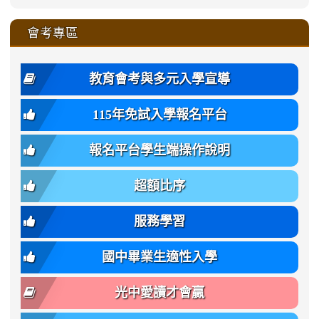
\
qu/
qu/
qu/
qu/
link
https://sites.google.com/ms.
https://sites.google.com/ms.gmjh.ty
to
4
zhuan-
zhuan-
zhuan-
zhuan-
var(-
zhuan-
zhuan-
\
\
\
\
to
affairs/%E9%AB%94%E8%82
affairs/%E9%AB%94%E8%82%
https://www.gmjh.tyc.edu.tw/upload
會考專區
qu/
qu/
qu/
qu/
-
qu/
qu
https://www.gmjh.tyc.edu.tw/upload
\
\
年
style=font-
\
\
\
bs-
\
2
度
family:
body-
體
教育會考與多元入學宣導
招
var(-
bg);
育
生
-
font-
班
115年免試入學報名平台
簡
bs-
family:
轉
章
body-
var(-
班
(二
報名平台學生端操作說明
font-
-
簡
招).pdf
family);
bs-
章.pdf
\
font-
body-
超額比序
\
size:
font-
var(-
family);
服務學習
-
font-
bs-
size:
國中畢業生適性入學
body-
var(-
font-
-
光中愛讀才會贏
size);
bs-