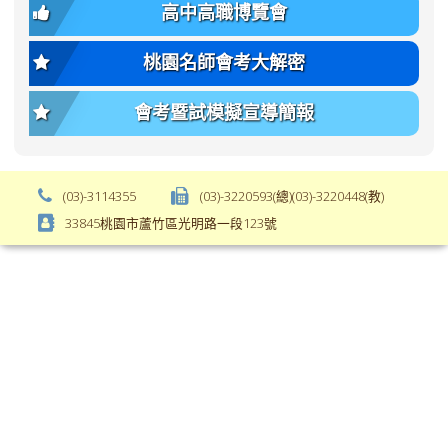
font-
body-
高中高職博覽會
weight:
font-
var(-
size);
桃園名師會考大解密
-
font-
bs-
weight:
會考暨試模擬宣導簡報
body-
var(-
font-
-
weight);
bs-
background-
body-
(03)-3114355
(03)-3220593(總)(03)-3220448(教)
color:
font-
33845桃園市蘆竹區光明路一段123號
var(-
weight);
-
\
bs-
body-
bg);