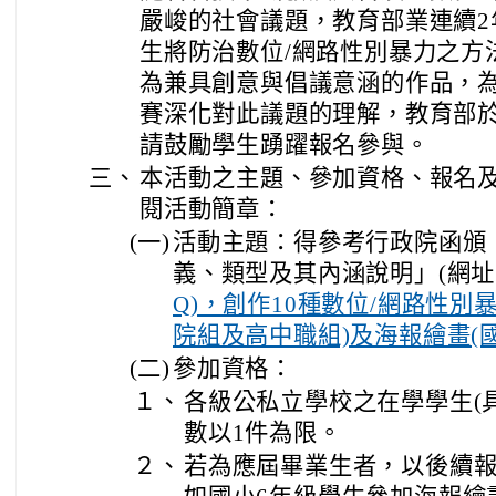
嚴峻的社會議題，教育部業連續2
生將防治數位/網路性別暴力之方
為兼具創意與倡議意涵的作品，
賽深化對此議題的理解，教育部
請鼓勵學生踴躍報名參與。
三、
本活動之主題、參加資格、報名
閱活動簡章：
(一)
活動主題：得參考行政院函頒
義、類型及其內涵說明」(網
Q)，創作10種數位/網路性別
院組及高中職組)及海報繪畫(
(二)
參加資格：
１、
各級公私立學校之在學學生(
數以1件為限。
２、
若為應屆畢業生者，以後續報