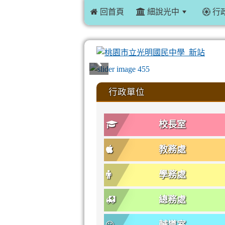
 回首頁
細說光中
行
:::
行政單位
校長室
教務處
學務處
總務處