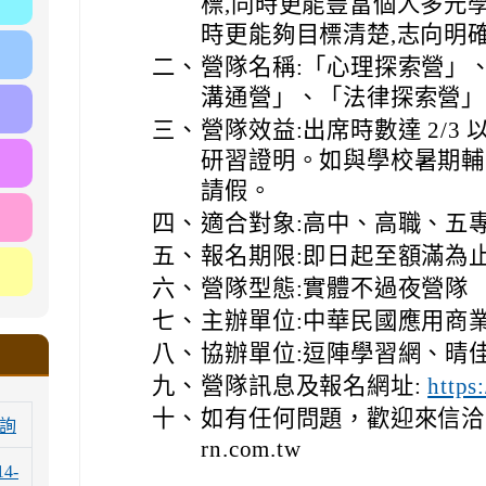
標,同時更能豐富個人多元
時更能夠目標清楚,志向明
二、
營隊名稱:「心理探索營」
溝通營」、「法律探索營」
三、
營隊效益:出席時數達 2/
研習證明。如與學校暑期輔
請假。
四、
適合對象:高中、高職、五
五、
報名期限:即日起至額滿為
六、
營隊型態:實體不過夜營隊
七、
主辦單位:中華民國應用商
八、
協辦單位:逗陣學習網、晴
九、
營隊訊息及報名網址:
https
十、
如有任何問題，歡迎來信洽詢課程
詢
rn.com.tw
14-