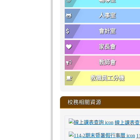
輔導室
人事室
會計室
家長會
教師會
教職員工分機
校務相關資源
線上課表查
1