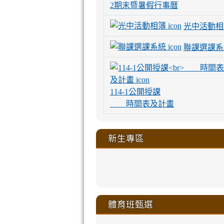
2期末暨暑假行事曆
光中活動相
聯課選課系
114-1公開授課
時間表及計畫
新生專區
link
link
link
link
https://sites
to
to
to
to
link
link
link
link
link
link
link
link
link
sheng-
https://sites.go
https://sites.go
https://sites.go
https://sites.go
to
to
to
to
to
to
to
to
to
ru-
sheng-
sheng-
sheng-
sheng-
體育班甄選
https://sites
https://sites
https://sites
https://sites
https://sites
https://sites
https://sites.go
https://sites.go
https://sites.go
xue-
ru-
ru-
ru-
ru-
sheng-
sheng-
sheng-
sheng-
affairs/%E9
sheng-
affairs/%E9
sheng-
affairs/%E9