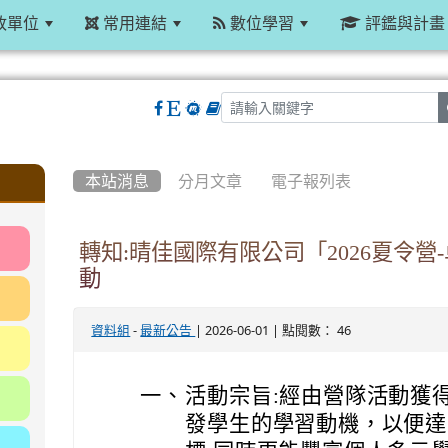
政單位
常用連結
數位學習
評鑑與計畫
:::
本站消息
分月文章
電子報列表
轉知:晴佳國際有限公司「2026夏令
動
-
| 2026-06-01 | 點閱數： 46
資料組
最新公告
一、
活動宗旨:經由營隊活動獲
發學生的學習動機，以便達