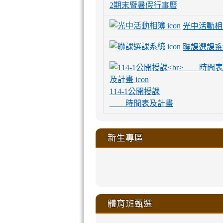
2期末暨暑假行事曆
光中活動相
聯課選課系
114-1公開授課
時間表及計畫
新生專區
link
link
link
link
https://sites
to
to
to
to
link
link
link
link
link
link
link
link
link
sheng-
https://sites.go
https://sites.go
https://sites.go
https://sites.go
to
to
to
to
to
to
to
to
to
ru-
sheng-
sheng-
sheng-
sheng-
體育班甄選
https://sites
https://sites
https://sites
https://sites
https://sites
https://sites
https://sites.go
https://sites.go
https://sites.go
xue-
ru-
ru-
ru-
ru-
sheng-
sheng-
sheng-
sheng-
affairs/%E9
sheng-
affairs/%E9
sheng-
affairs/%E9