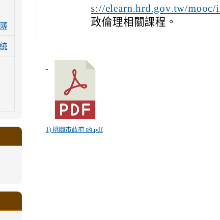
s://elearn.hrd.gov.tw/mooc/
政倫理相關課程。
簿
統
1) 桃園市政府 函.pdf
.google.com/a/ms.gmjh.tyc.edu.tw/xin-
ogle.com/a/ms.gmjh.tyc.edu.tw/xin-
ogle.com/a/ms.gmjh.tyc.edu.tw/xin-
ogle.com/a/ms.gmjh.tyc.edu.tw/xin-
ogle.com/a/ms.gmjh.tyc.edu.tw/xin-
.google.com/a/ms.gmjh.tyc.edu.tw/xin-
.google.com/a/ms.gmjh.tyc.edu.tw/xin-
.google.com/a/ms.gmjh.tyc.edu.tw/xin-
.google.com/a/ms.gmjh.tyc.edu.tw/xin-
.google.com/ms.gmjh.tyc.edu.tw/student-
.google.com/a/ms.gmjh.tyc.edu.tw/xin-
ogle.com/ms.gmjh.tyc.edu.tw/student-
ogle.com/a/ms.gmjh.tyc.edu.tw/xin-
ogle.com/ms.gmjh.tyc.edu.tw/student-
%AB%94%E8%82%B2%E7%B5%84
%AB%94%E8%82%B2%E7%B5%84
%AB%94%E8%82%B2%E7%B5%84