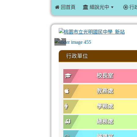
 回首頁
細說光中
行
:::
行政單位
校長室
教務處
學務處
總務處