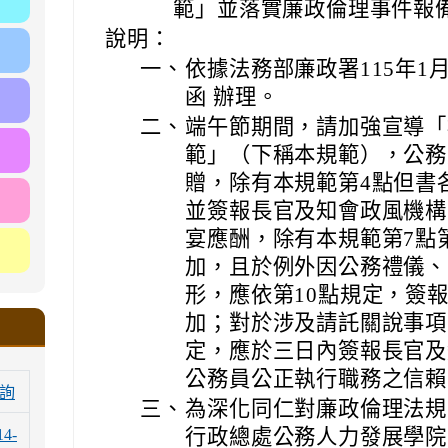
範」並落實廉政倫理事件報
說明：
一、
依據法務部廉政署115年1月1
函 辦理。
二、
端午節期間，請加強宣導「
範」（下稱本規範），公務
贈，除有本規範第4點但書
並簽報長官及知會政風機構
宴應酬，除有本規範第7點
加，且於例外因公務禮儀、
形，應依第10點規定，簽
加；對於涉及請託關說事項
定，應於三日內簽報長官及
公務員公正執行職務之信賴
詢
三、
為深化同仁對廉政倫理法規
行政總處公務人力發展學院
14-