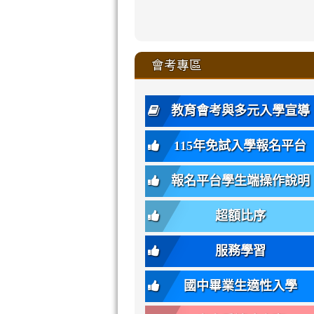
zhuan-
xue-
xue-
xue-
xue-
link
link
ru-
ru-
ru-
ru-
style=ackgr
ru-
\
ru-
\
qu/
zhuan-
zhuan-
zhuan-
zhuan-
to
to
link
()-45l
xue-
xue-
xue-
xue-
color:
xue-
xue-
\
qu/
qu/
qu/
qu/
link
https://sites
https://sites.go
to
4
zhuan-
zhuan-
zhuan-
zhuan-
var(-
zhuan-
zhuan-
\
\
\
\
to
affairs/%E9
affairs/%E9
https://www.gmjh
會考專區
qu/
qu/
qu/
qu/
-
qu/
qu
https://www.gmjh
\
\
年
style=font-
\
\
\
bs-
\
2
度
family:
body-
體
教育會考與多元入學宣導
招
var(-
bg);
育
生
-
font-
班
115年免試入學報名平台
簡
bs-
family:
轉
章
body-
var(-
班
(二
報名平台學生端操作說明
font-
-
簡
招).pdf
family);
bs-
章.pdf
\
font-
body-
超額比序
\
size:
font-
var(-
family);
服務學習
-
font-
bs-
size:
國中畢業生適性入學
body-
var(-