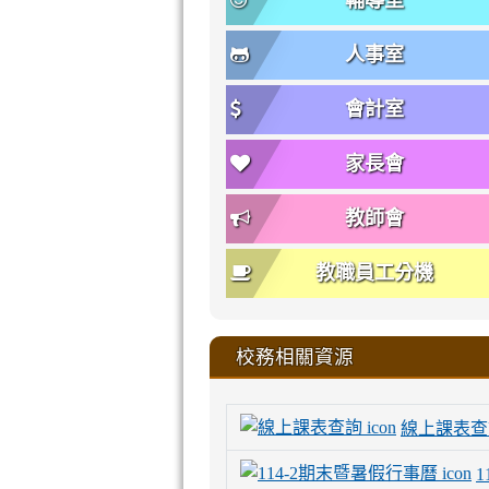
輔導室
人事室
會計室
家長會
教師會
教職員工分機
校務相關資源
線上課表查
1