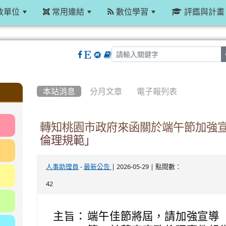
政單位
常用連結
數位學習
評鑑與計畫
:::
本站消息
分月文章
電子報列表
轉知桃園市政府來函關於端午節加強
倫理規範」
-
| 2026-05-29 | 點閱數：
人事助理員
最新公告
42
主旨：
端午佳節將屆，請加強宣導