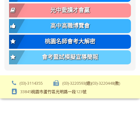
body-
var(-
font-
-
光中愛讀才會贏
size);
bs-
font-
body-
高中高職博覽會
weight:
font-
var(-
size);
桃園名師會考大解密
-
font-
bs-
weight:
會考暨試模擬宣導簡報
body-
var(-
font-
-
weight);
bs-
background-
body-
(03)-3114355
(03)-3220593(總)(03)-3220448(教)
color:
font-
33845桃園市蘆竹區光明路一段123號
var(-
weight);
-
\
bs-
body-
bg);