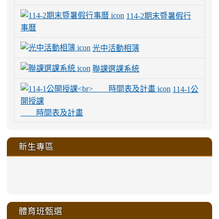
114-2期末暨暑假行
事曆
光中活動相簿
聯課選課系統
114-1公
開授課
時間表及計畫
新生專區
link
link
link
link
https://sites.google.com/a/m
to
to
to
to
link
link
link
link
link
link
link
link
link
sheng-
https://sites.google.com/a/ms.gmjh.
https://sites.google.com/a/ms.gmjh.
https://sites.google.com/a/ms.gmjh.
https://sites.google.com/a/ms.gmjh.
to
to
to
to
to
to
to
to
to
ru-
sheng-
sheng-
sheng-
sheng-
體育班甄選
https://sites.google.com/a/ms
https://sites.google.com/a/ms
https://sites.google.com/a/ms
https://sites.google.com/a/ms
https://sites.google.com/ms.
https://sites.google.com/a/ms
https://sites.google.com/ms.gmjh.ty
https://sites.google.com/a/ms.gmjh.
https://sites.google.com/ms.gmjh.ty