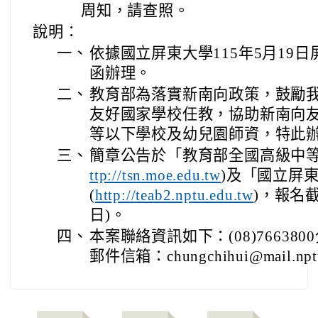
周知，請查照。
說明：
一、
依據國立屏東大學115年5月19日屏
函辦理。
二、
教育部為落實新南向政策，鼓勵
友好國家學校任教，協助新南向
等以下學校及幼兒園師資，特此
三、
簡章公告於「教育部全國高級中等
)及「國立屏
ttp://tsn.moe.edu.tw
(
)，報名截
http://teab2.nptu.edu.tw
日)。
四、
本案聯絡資訊如下：(08)766380
郵件信箱：chungchihui@mail.npt