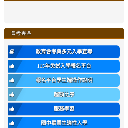
xue-
ru-
ru-
ru-
ru-
sheng-
sheng-
sheng-
sheng-
affairs/%E9%AB%94%E8%82
sheng-
affairs/%E9%AB%94%E8%82%
sheng-
affairs/%E9%AB%94%E8%82%
zhuan-
xue-
xue-
xue-
xue-
link
link
ru-
ru-
ru-
ru-
style=ackground-
ru-
\
ru-
\
qu/
zhuan-
zhuan-
zhuan-
zhuan-
to
to
link
()-45l
xue-
xue-
xue-
xue-
color:
xue-
xue-
\
qu/
qu/
qu/
qu/
link
https://sites.google.com/ms.
https://sites.google.com/ms.gmjh.ty
to
4
zhuan-
zhuan-
zhuan-
zhuan-
var(-
zhuan-
zhuan-
\
\
\
\
to
affairs/%E9%AB%94%E8%82
affairs/%E9%AB%94%E8%82%
https://www.gmjh.tyc.edu.tw/upload
會考專區
qu/
qu/
qu/
qu/
-
qu/
qu
https://www.gmjh.tyc.edu.tw/upload
\
\
年
style=font-
\
\
\
bs-
\
2
度
family:
body-
體
教育會考與多元入學宣導
招
var(-
bg);
育
生
-
font-
班
115年免試入學報名平台
簡
bs-
family:
轉
章
body-
var(-
班
(二
報名平台學生端操作說明
font-
-
簡
招).pdf
family);
bs-
章.pdf
\
font-
body-
超額比序
\
size:
font-
var(-
family);
服務學習
-
font-
bs-
size:
國中畢業生適性入學