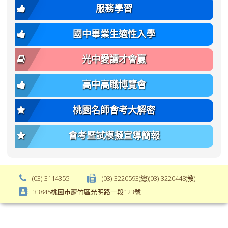
var(-
family);
服務學習
-
font-
bs-
size:
國中畢業生適性入學
body-
var(-
font-
-
光中愛讀才會贏
size);
bs-
font-
body-
高中高職博覽會
weight:
font-
var(-
size);
桃園名師會考大解密
-
font-
bs-
weight:
會考暨試模擬宣導簡報
body-
var(-
font-
-
weight);
bs-
background-
body-
(03)-3114355
(03)-3220593(總)(03)-3220448(教)
color:
font-
33845桃園市蘆竹區光明路一段123號
var(-
weight);
-
\
bs-