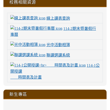
校務相關資源
線上課表查詢
114-2期末暨暑假行
事曆
光中活動相簿
聯課選課系統
114-1公
開授課
時間表及計畫
新生專區
link
link
link
link