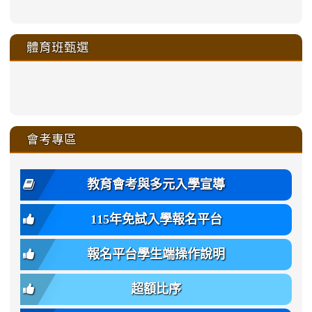
https://sites.google.com/a/m
to
to
to
to
link
link
link
link
link
link
link
link
link
sheng-
https://sites.google.com/a/ms.gmjh.
https://sites.google.com/a/ms.gmjh.
https://sites.google.com/a/ms.gmjh.
https://sites.google.com/a/ms.gmjh.
to
to
to
to
to
to
to
to
to
ru-
sheng-
sheng-
sheng-
sheng-
體育班甄選
https://sites.google.com/a/ms
https://sites.google.com/a/ms
https://sites.google.com/a/ms
https://sites.google.com/a/ms
https://sites.google.com/ms.
https://sites.google.com/a/ms
https://sites.google.com/ms.gmjh.ty
https://sites.google.com/a/ms.gmjh.
https://sites.google.com/ms.gmjh.ty
xue-
ru-
ru-
ru-
ru-
sheng-
sheng-
sheng-
sheng-
affairs/%E9%AB%94%E8%82
sheng-
affairs/%E9%AB%94%E8%82%
sheng-
affairs/%E9%AB%94%E8%82%
zhuan-
xue-
xue-
xue-
xue-
link
link
ru-
ru-
ru-
ru-
style=ackground-
ru-
\
ru-
\
qu/
zhuan-
zhuan-
zhuan-
zhuan-
to
to
link
()-45l
xue-
xue-
xue-
xue-
color:
xue-
xue-
\
qu/
qu/
qu/
qu/
link
https://sites.google.com/ms.
https://sites.google.com/ms.gmjh.ty
to
4
zhuan-
zhuan-
zhuan-
zhuan-
var(-
zhuan-
zhuan-
\
\
\
\
to
affairs/%E9%AB%94%E8%82
affairs/%E9%AB%94%E8%82%
https://www.gmjh.tyc.edu.tw/upload
會考專區
qu/
qu/
qu/
qu/
-
qu/
qu
https://www.gmjh.tyc.edu.tw/upload
\
\
年
style=font-
\
\
\
bs-
\
2
度
family:
body-
體
教育會考與多元入學宣導
招
var(-
bg);
育
生
-
font-
班
115年免試入學報名平台
簡
bs-
family:
轉
章
body-
var(-
班
(二
報名平台學生端操作說明
font-
-
簡
招).pdf
family);
bs-
章.pdf
\
font-
body-
超額比序
\
size:
font-