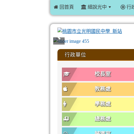
 回首頁
細說光中
行
:::
行政單位
校長室
教務處
學務處
總務處