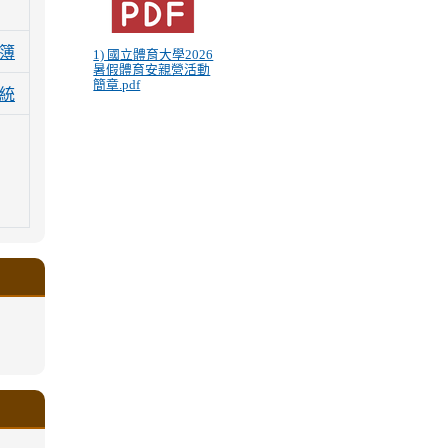
簿
1) 國立體育大學2026
暑假體育安親營活動
簡章.pdf
統
.google.com/a/ms.gmjh.tyc.edu.tw/xin-
ogle.com/a/ms.gmjh.tyc.edu.tw/xin-
ogle.com/a/ms.gmjh.tyc.edu.tw/xin-
ogle.com/a/ms.gmjh.tyc.edu.tw/xin-
ogle.com/a/ms.gmjh.tyc.edu.tw/xin-
.google.com/a/ms.gmjh.tyc.edu.tw/xin-
.google.com/a/ms.gmjh.tyc.edu.tw/xin-
.google.com/a/ms.gmjh.tyc.edu.tw/xin-
.google.com/a/ms.gmjh.tyc.edu.tw/xin-
.google.com/ms.gmjh.tyc.edu.tw/student-
.google.com/a/ms.gmjh.tyc.edu.tw/xin-
ogle.com/ms.gmjh.tyc.edu.tw/student-
ogle.com/a/ms.gmjh.tyc.edu.tw/xin-
ogle.com/ms.gmjh.tyc.edu.tw/student-
%AB%94%E8%82%B2%E7%B5%84
%AB%94%E8%82%B2%E7%B5%84
%AB%94%E8%82%B2%E7%B5%84