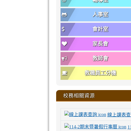
輔導室
人事室
會計室
家長會
教師會
教職員工分機
校務相關資源
線上課表查
1