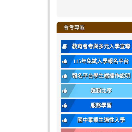
zhuan-
xue-
xue-
xue-
xue-
link
link
ru-
ru-
ru-
ru-
style=ackgr
ru-
\
ru-
\
qu/
zhuan-
zhuan-
zhuan-
zhuan-
to
to
link
()-45l
xue-
xue-
xue-
xue-
color:
xue-
xue-
\
qu/
qu/
qu/
qu/
link
https://sites
https://sites.go
to
4
zhuan-
zhuan-
zhuan-
zhuan-
var(-
zhuan-
zhuan-
\
\
\
\
to
affairs/%E9
affairs/%E9
https://www.gmjh
會考專區
qu/
qu/
qu/
qu/
-
qu/
qu
https://www.gmjh
\
\
年
style=font-
\
\
\
bs-
\
2
度
family:
body-
體
教育會考與多元入學宣導
招
var(-
bg);
育
生
-
font-
班
115年免試入學報名平台
簡
bs-
family:
轉
章
body-
var(-
班
(二
報名平台學生端操作說明
font-
-
簡
招).pdf
family);
bs-
章.pdf
\
font-
body-
超額比序
\
size:
font-
var(-
family);
服務學習
-
font-
bs-
size:
國中畢業生適性入學
body-
var(-