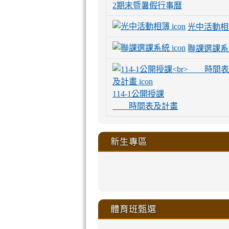
2期末暨暑假行事曆
光中活動相
聯課選課系
114-1公開授課
時間表及計畫
新生專區
link
link
link
link
https://sites
to
to
to
to
link
link
link
link
link
link
link
link
link
sheng-
https://sites.go
https://sites.go
https://sites.go
https://sites.go
to
to
to
to
to
to
to
to
to
ru-
sheng-
sheng-
sheng-
sheng-
體育班甄選
https://sites
https://sites
https://sites
https://sites
https://sites
https://sites
https://sites.go
https://sites.go
https://sites.go
xue-
ru-
ru-
ru-
ru-
sheng-
sheng-
sheng-
sheng-
affairs/%E9
sheng-
affairs/%E9
sheng-
affairs/%E9