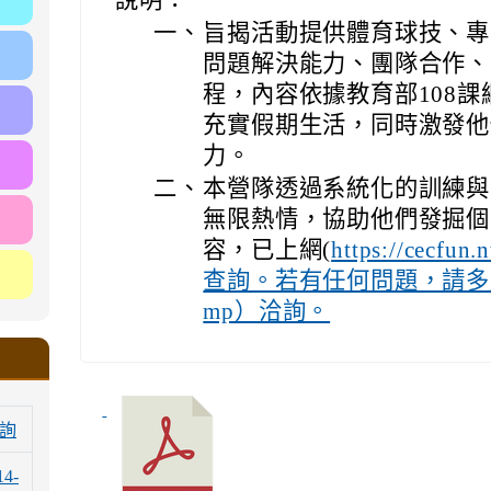
說明：
一、
旨揭活動提供體育球技、專
問題解決能力、團隊合作、
程，內容依據教育部108
充實假期生活，同時激發他
力。
二、
本營隊透過系統化的訓練與
無限熱情，協助他們發掘個
容，已上網(
https://cec
查詢。若有任何問題，請多加利用
mp）洽詢。
詢
14-