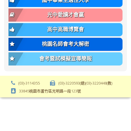
國中畢業生適性入學
body-
var(-
font-
-
光中愛讀才會贏
size);
bs-
font-
body-
高中高職博覽會
weight:
font-
var(-
size);
桃園名師會考大解密
-
font-
bs-
weight:
會考暨試模擬宣導簡報
body-
var(-
font-
-
weight);
bs-
background-
body-
(03)-3114355
(03)-3220593(總)(03)-3220448(教)
color:
font-
33845桃園市蘆竹區光明路一段123號
var(-
weight);
-
\
bs-
body-
bg);