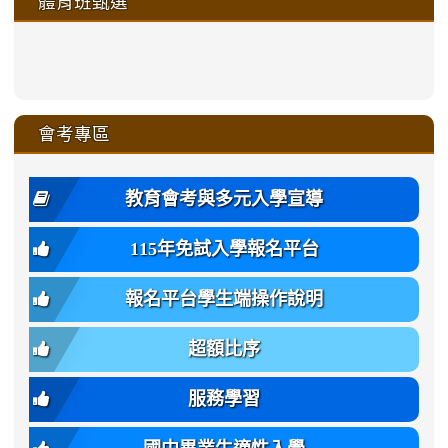
體育班甄選
https://sites.google.com/a/ms
https://sites.google.com/a/ms
https://sites.google.com/a/ms
https://sites.google.com/a/ms
https://sites.google.com/ms.
https://sites.google.com/a/ms
https://sites.google.com/ms.gmjh.ty
https://sites.google.com/a/ms.gmjh.
https://sites.google.com/ms.gmjh.ty
xue-
ru-
ru-
ru-
ru-
sheng-
sheng-
sheng-
sheng-
affairs/%E9%AB%94%E8%82
sheng-
affairs/%E9%AB%94%E8%82%
sheng-
affairs/%E9%AB%94%E8%82%
zhuan-
xue-
xue-
xue-
xue-
link
link
ru-
ru-
ru-
ru-
style=ackground-
ru-
\
ru-
\
qu/
zhuan-
zhuan-
zhuan-
zhuan-
to
to
link
()-45l
xue-
xue-
xue-
xue-
color:
xue-
xue-
\
qu/
qu/
qu/
qu/
link
https://sites.google.com/ms.
https://sites.google.com/ms.gmjh.ty
to
4
zhuan-
zhuan-
zhuan-
zhuan-
var(-
zhuan-
zhuan-
\
\
\
\
to
affairs/%E9%AB%94%E8%82
affairs/%E9%AB%94%E8%82%
https://www.gmjh.tyc.edu.tw/upload
會考專區
qu/
qu/
qu/
qu/
-
qu/
qu
https://www.gmjh.tyc.edu.tw/upload
\
\
年
style=font-
\
\
\
bs-
\
2
度
family:
body-
體
教育會考與多元入學宣導
招
var(-
bg);
育
生
-
font-
班
115年免試入學報名平台
簡
bs-
family:
轉
章
body-
var(-
班
(二
報名平台學生端操作說明
font-
-
簡
招).pdf
family);
bs-
章.pdf
\
font-
body-
超額比序
\
size:
font-
var(-
family);
服務學習
-
font-
bs-
size: