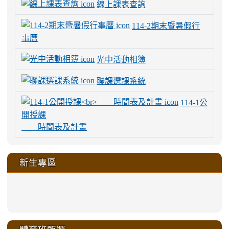
線上課表查詢
114-2期末暨暑假行
事曆
光中活動相簿
聯課選課系統
114-1公
開授課
時間表及計畫
新生專區
link
link
link
link
https://sites.google.com/a/m
to
to
to
to
link
link
link
link
link
link
link
link
link
sheng-
https://sites.google.com/a/ms.gmjh.
https://sites.google.com/a/ms.gmjh.
https://sites.google.com/a/ms.gmjh.
https://sites.google.com/a/ms.gmjh.
to
to
to
to
to
to
to
to
to
ru-
sheng-
sheng-
sheng-
sheng-