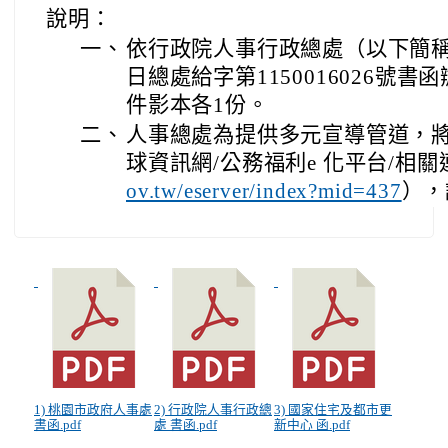
說明：
一、
依行政院人事行政總處（以下簡稱人
日總處給字第1150016026號
件影本各1份。
二、
人事總處為提供多元宣導管道，
球資訊網/公務福利e 化平台/相關
），
ov.tw/eserver/index?mid=437
1) 桃園市政府人事處
2) 行政院人事行政總
3) 國家住宅及都市更
書函.pdf
處 書函.pdf
新中心 函.pdf