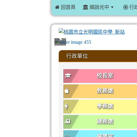
 回首頁
細說光中
行
:::
行政單位
校長室
教務處
學務處
總務處