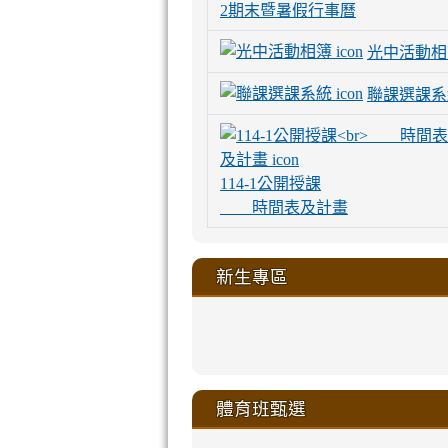
2期末暨暑假行事曆
光中活動相
聯課選課系
114-1公開授課
時間表及計畫
新生專區
link
link
link
link
https://sites
to
to
to
to
link
link
link
link
link
link
link
link
link
sheng-
https://sites.go
https://sites.go
https://sites.go
https://sites.go
to
to
to
to
to
to
to
to
to
ru-
sheng-
sheng-
sheng-
sheng-
體育班甄選
https://sites
https://sites
https://sites
https://sites
https://sites
https://sites
https://sites.go
https://sites.go
https://sites.go
xue-
ru-
ru-
ru-
ru-
sheng-
sheng-
sheng-
sheng-
affairs/%E9
sheng-
affairs/%E9
sheng-
affairs/%E9