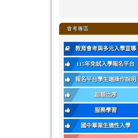
zhuan-
xue-
xue-
xue-
xue-
link
link
ru-
ru-
ru-
ru-
style=ackgr
ru-
\
ru-
\
qu/
zhuan-
zhuan-
zhuan-
zhuan-
to
to
link
()-45l
xue-
xue-
xue-
xue-
color:
xue-
xue-
\
qu/
qu/
qu/
qu/
link
https://sites
https://sites.go
to
4
zhuan-
zhuan-
zhuan-
zhuan-
var(-
zhuan-
zhuan-
\
\
\
\
to
affairs/%E9
affairs/%E9
https://www.gmjh
會考專區
qu/
qu/
qu/
qu/
-
qu/
qu
https://www.gmjh
\
\
年
style=font-
\
\
\
bs-
\
2
度
family:
body-
體
教育會考與多元入學宣導
招
var(-
bg);
育
生
-
font-
班
115年免試入學報名平台
簡
bs-
family:
轉
章
body-
var(-
班
(二
報名平台學生端操作說明
font-
-
簡
招).pdf
family);
bs-
章.pdf
\
font-
body-
超額比序
\
size:
font-
var(-
family);
服務學習
-
font-
bs-
size:
國中畢業生適性入學
body-
var(-