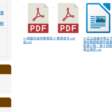
簿
統
1) 桃園市政府教育局
2) 教育部令.pdf
3) 公立高級中等以
函.pdf
學校教師甄選作業
點第七點、第十四
修正規定.odt
.google.com/a/ms.gmjh.tyc.edu.tw/xin-
ogle.com/a/ms.gmjh.tyc.edu.tw/xin-
ogle.com/a/ms.gmjh.tyc.edu.tw/xin-
ogle.com/a/ms.gmjh.tyc.edu.tw/xin-
ogle.com/a/ms.gmjh.tyc.edu.tw/xin-
.google.com/a/ms.gmjh.tyc.edu.tw/xin-
.google.com/a/ms.gmjh.tyc.edu.tw/xin-
.google.com/a/ms.gmjh.tyc.edu.tw/xin-
.google.com/a/ms.gmjh.tyc.edu.tw/xin-
.google.com/ms.gmjh.tyc.edu.tw/student-
.google.com/a/ms.gmjh.tyc.edu.tw/xin-
ogle.com/ms.gmjh.tyc.edu.tw/student-
ogle.com/a/ms.gmjh.tyc.edu.tw/xin-
ogle.com/ms.gmjh.tyc.edu.tw/student-
%AB%94%E8%82%B2%E7%B5%84
%AB%94%E8%82%B2%E7%B5%84
%AB%94%E8%82%B2%E7%B5%84