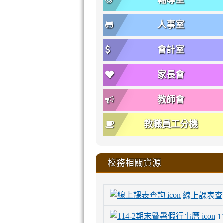
輔導室
人事室
會計室
家長會
教師會
教職員工分機
校務相關資源
線上課表查
1