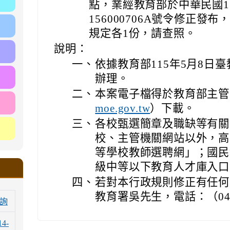
點，業經教育部於中華民國1
156000706A號令修正
規定各1份，請查照。
說明：
一、
依據教育部115年5月8日臺教
辦理。
二、
本案電子檔得於教育部主管
）下載。
moe.gov.tw
三、
各校甄選簡章及職缺等有關
校、主管機關網站以外，高
等學校教師選聘網」；國民
級中等以下教育人才庫入口
四、
若對本行政規則修正有任何
教育署吳先生，電話：（04）3
詢
14-