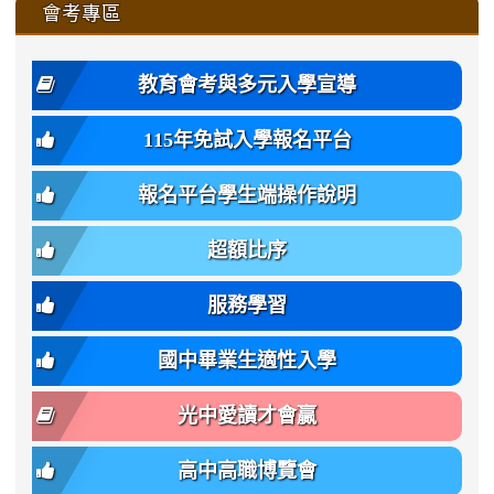
affairs/%E9%AB%94%E8%82
affairs/%E9%AB%94%E8%82%
https://www.gmjh.tyc.edu.tw/upload
會考專區
qu/
qu/
qu/
qu/
-
qu/
qu
https://www.gmjh.tyc.edu.tw/upload
\
\
年
style=font-
\
\
\
bs-
\
2
度
family:
body-
體
教育會考與多元入學宣導
招
var(-
bg);
育
生
-
font-
班
115年免試入學報名平台
簡
bs-
family:
轉
章
body-
var(-
班
(二
報名平台學生端操作說明
font-
-
簡
招).pdf
family);
bs-
章.pdf
\
font-
body-
超額比序
\
size:
font-
var(-
family);
服務學習
-
font-
bs-
size:
國中畢業生適性入學
body-
var(-
font-
-
光中愛讀才會贏
size);
bs-
font-
body-
高中高職博覽會
weight:
font-