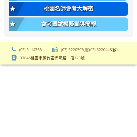
var(-
size);
桃園名師會考大解密
-
font-
bs-
weight:
會考暨試模擬宣導簡報
body-
var(-
font-
-
weight);
bs-
background-
body-
(03)-3114355
(03)-3220593(總)(03)-3220448(教)
color:
font-
33845桃園市蘆竹區光明路一段123號
var(-
weight);
-
\
bs-
body-
bg);