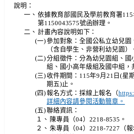
說明：
一、
依據教育部國民及學前教育署115
第1150043575號函辦理。
二、
計畫內容說明如下：
(一)
參加對象：全國公私立幼兒園
（含自學生、非營利幼兒園）
(二)
分組徵件：分為幼兒園組、國
組、國小高年級組及國中組，
(三)
收件期間：115年9月21日(星期
期五)止。
(四)
報名方式：採線上報名（
http
詳細內容請參閱活動簡章。
(五)
聯絡資訊：
１、
陳專員（04）2218-8535。
２、
朱專員（04）2218-7227