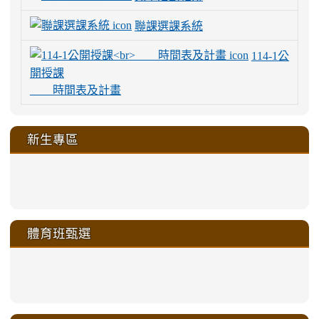
聯課選課系統
114-1公
開授課
時間表及計畫
新生專區
link
link
link
link
https://sites.google.com/a/m
to
to
to
to
link
link
link
link
link
link
link
link
link
sheng-
https://sites.google.com/a/ms.gmjh.
https://sites.google.com/a/ms.gmjh.
https://sites.google.com/a/ms.gmjh.
https://sites.google.com/a/ms.gmjh.
to
to
to
to
to
to
to
to
to
ru-
sheng-
sheng-
sheng-
sheng-
體育班甄選
https://sites.google.com/a/ms
https://sites.google.com/a/ms
https://sites.google.com/a/ms
https://sites.google.com/a/ms
https://sites.google.com/ms.
https://sites.google.com/a/ms
https://sites.google.com/ms.gmjh.ty
https://sites.google.com/a/ms.gmjh.
https://sites.google.com/ms.gmjh.ty
xue-
ru-
ru-
ru-
ru-
sheng-
sheng-
sheng-
sheng-
affairs/%E9%AB%94%E8%82
sheng-
affairs/%E9%AB%94%E8%82%
sheng-
affairs/%E9%AB%94%E8%82%
zhuan-
xue-
xue-
xue-
xue-
link
link
ru-
ru-
ru-
ru-
style=ackground-
ru-
\
ru-
\
qu/
zhuan-
zhuan-
zhuan-
zhuan-
to
to
link
()-45l
xue-
xue-
xue-
xue-
color:
xue-
xue-
\
qu/
qu/
qu/
qu/
link
https://sites.google.com/ms.
https://sites.google.com/ms.gmjh.ty
to
4
zhuan-
zhuan-
zhuan-
zhuan-
var(-
zhuan-
zhuan-
\
\
\
\
to