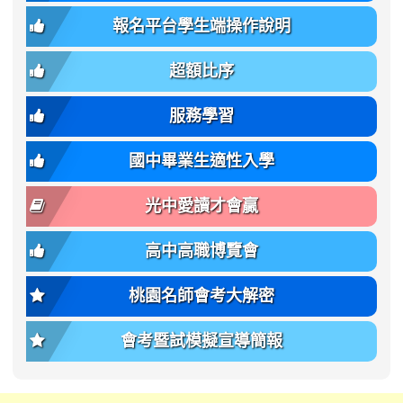
章
body-
var(-
班
(二
報名平台學生端操作說明
font-
-
簡
招).pdf
family);
bs-
章.pdf
\
font-
body-
超額比序
\
size:
font-
var(-
family);
服務學習
-
font-
bs-
size:
國中畢業生適性入學
body-
var(-
font-
-
光中愛讀才會贏
size);
bs-
font-
body-
高中高職博覽會
weight:
font-
var(-
size);
桃園名師會考大解密
-
font-
bs-
weight:
會考暨試模擬宣導簡報
body-
var(-
font-
-
weight);
bs-