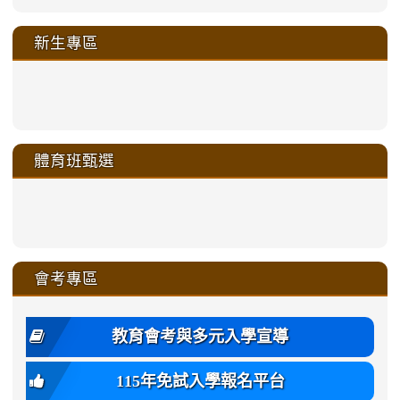
新生專區
link
link
link
link
https://sites.google.com/a/m
to
to
to
to
link
link
link
link
link
link
link
link
link
sheng-
https://sites.google.com/a/ms.gmjh.
https://sites.google.com/a/ms.gmjh.
https://sites.google.com/a/ms.gmjh.
https://sites.google.com/a/ms.gmjh.
to
to
to
to
to
to
to
to
to
ru-
sheng-
sheng-
sheng-
sheng-
體育班甄選
https://sites.google.com/a/ms
https://sites.google.com/a/ms
https://sites.google.com/a/ms
https://sites.google.com/a/ms
https://sites.google.com/ms.
https://sites.google.com/a/ms
https://sites.google.com/ms.gmjh.ty
https://sites.google.com/a/ms.gmjh.
https://sites.google.com/ms.gmjh.ty
xue-
ru-
ru-
ru-
ru-
sheng-
sheng-
sheng-
sheng-
affairs/%E9%AB%94%E8%82
sheng-
affairs/%E9%AB%94%E8%82%
sheng-
affairs/%E9%AB%94%E8%82%
zhuan-
xue-
xue-
xue-
xue-
link
link
ru-
ru-
ru-
ru-
style=ackground-
ru-
\
ru-
\
qu/
zhuan-
zhuan-
zhuan-
zhuan-
to
to
link
()-45l
xue-
xue-
xue-
xue-
color:
xue-
xue-
\
qu/
qu/
qu/
qu/
link
https://sites.google.com/ms.
https://sites.google.com/ms.gmjh.ty
to
4
zhuan-
zhuan-
zhuan-
zhuan-
var(-
zhuan-
zhuan-
\
\
\
\
to
affairs/%E9%AB%94%E8%82
affairs/%E9%AB%94%E8%82%
https://www.gmjh.tyc.edu.tw/upload
會考專區
qu/
qu/
qu/
qu/
-
qu/
qu
https://www.gmjh.tyc.edu.tw/upload
\
\
年
style=font-
\
\
\
bs-
\
2
度
family:
body-
體
教育會考與多元入學宣導
招
var(-
bg);
育
生
-
font-
班
115年免試入學報名平台
簡
bs-
family:
轉