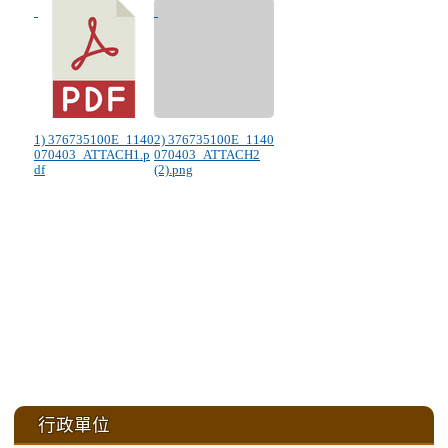
1) 376735100E_1140
2) 376735100E_1140
070403_ATTACH1.p
070403_ATTACH2
df
(2).png
:::
行政單位