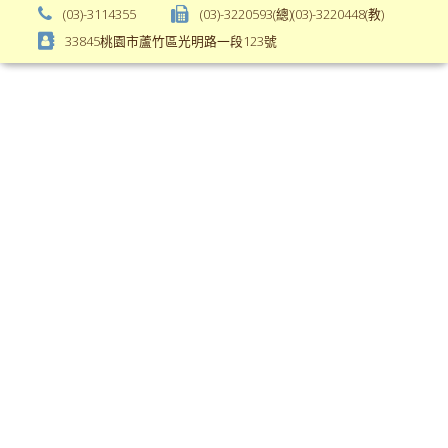
background-
body-
(03)-3114355
(03)-3220593(總)(03)-3220448(教)
color:
font-
33845桃園市蘆竹區光明路一段123號
var(-
weight);
-
\
bs-
body-
bg);