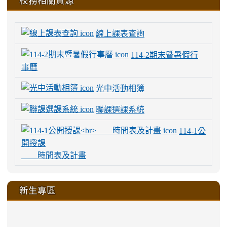
線上課表查詢
114-2期末暨暑假行
事曆
光中活動相簿
聯課選課系統
114-1公
開授課
時間表及計畫
新生專區
link
link
link
link