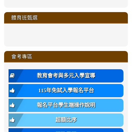
https://sites.google.com/a/m
to
to
to
to
link
link
link
link
link
link
link
link
link
sheng-
https://sites.google.com/a/ms.gmjh.
https://sites.google.com/a/ms.gmjh.
https://sites.google.com/a/ms.gmjh.
https://sites.google.com/a/ms.gmjh.
to
to
to
to
to
to
to
to
to
ru-
sheng-
sheng-
sheng-
sheng-
體育班甄選
https://sites.google.com/a/ms
https://sites.google.com/a/ms
https://sites.google.com/a/ms
https://sites.google.com/a/ms
https://sites.google.com/ms.
https://sites.google.com/a/ms
https://sites.google.com/ms.gmjh.ty
https://sites.google.com/a/ms.gmjh.
https://sites.google.com/ms.gmjh.ty
xue-
ru-
ru-
ru-
ru-
sheng-
sheng-
sheng-
sheng-
affairs/%E9%AB%94%E8%82
sheng-
affairs/%E9%AB%94%E8%82%
sheng-
affairs/%E9%AB%94%E8%82%
zhuan-
xue-
xue-
xue-
xue-
link
link
ru-
ru-
ru-
ru-
style=ackground-
ru-
\
ru-
\
qu/
zhuan-
zhuan-
zhuan-
zhuan-
to
to
link
()-45l
xue-
xue-
xue-
xue-
color:
xue-
xue-
\
qu/
qu/
qu/
qu/
link
https://sites.google.com/ms.
https://sites.google.com/ms.gmjh.ty
to
4
zhuan-
zhuan-
zhuan-
zhuan-
var(-
zhuan-
zhuan-
\
\
\
\
to
affairs/%E9%AB%94%E8%82
affairs/%E9%AB%94%E8%82%
https://www.gmjh.tyc.edu.tw/upload
會考專區
qu/
qu/
qu/
qu/
-
qu/
qu
https://www.gmjh.tyc.edu.tw/upload
\
\
年
style=font-
\
\
\
bs-
\
2
度
family:
body-
體
教育會考與多元入學宣導
招
var(-
bg);
育
生
-
font-
班
115年免試入學報名平台
簡
bs-
family:
轉
章
body-
var(-
班
(二
報名平台學生端操作說明
font-
-
簡
招).pdf
family);
bs-
章.pdf
\
font-
body-
超額比序
\
size:
font-