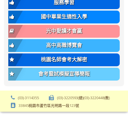
var(-
family);
服務學習
-
font-
bs-
size:
國中畢業生適性入學
body-
var(-
font-
-
光中愛讀才會贏
size);
bs-
font-
body-
高中高職博覽會
weight:
font-
var(-
size);
桃園名師會考大解密
-
font-
bs-
weight:
會考暨試模擬宣導簡報
body-
var(-
font-
-
weight);
bs-
background-
body-
(03)-3114355
(03)-3220593(總)(03)-3220448(教)
color:
font-
33845桃園市蘆竹區光明路一段123號
var(-
weight);
-
\
bs-