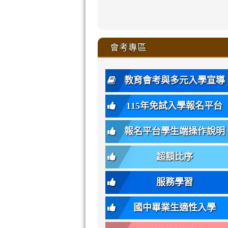
zhuan-
xue-
xue-
xue-
xue-
link
link
ru-
ru-
ru-
ru-
style=ackgr
ru-
\
ru-
\
qu/
zhuan-
zhuan-
zhuan-
zhuan-
to
to
link
()-45l
xue-
xue-
xue-
xue-
color:
xue-
xue-
\
qu/
qu/
qu/
qu/
link
https://sites
https://sites.go
to
4
zhuan-
zhuan-
zhuan-
zhuan-
var(-
zhuan-
zhuan-
\
\
\
\
to
affairs/%E9
affairs/%E9
https://www.gmjh
會考專區
qu/
qu/
qu/
qu/
-
qu/
qu
https://www.gmjh
\
\
年
style=font-
\
\
\
bs-
\
2
度
family:
body-
體
教育會考與多元入學宣導
招
var(-
bg);
育
生
-
font-
班
115年免試入學報名平台
簡
bs-
family:
轉
章
body-
var(-
班
(二
報名平台學生端操作說明
font-
-
簡
招).pdf
family);
bs-
章.pdf
\
font-
body-
超額比序
\
size:
font-
var(-
family);
服務學習
-
font-
bs-
size:
國中畢業生適性入學
body-
var(-