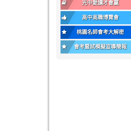
font-
-
光中愛讀才會贏
size);
bs-
font-
body-
高中高職博覽會
weight:
font-
var(-
size);
桃園名師會考大解密
-
font-
bs-
weight:
會考暨試模擬宣導簡報
body-
var(-
font-
-
weight);
bs-
background-
body-
color:
font-
var(-
weight);
-
\
bs-
body-
bg);