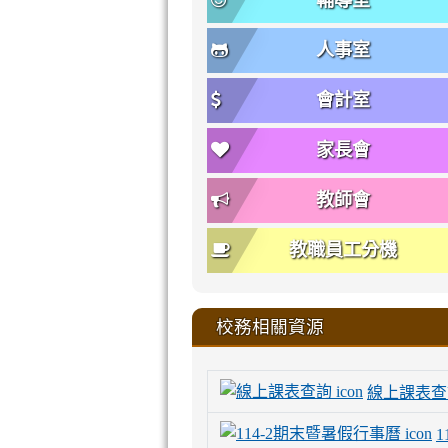
輔導室
人事室
會計室
家長會
教師會
教職員工分機
校務相關資源
線上課表查
1