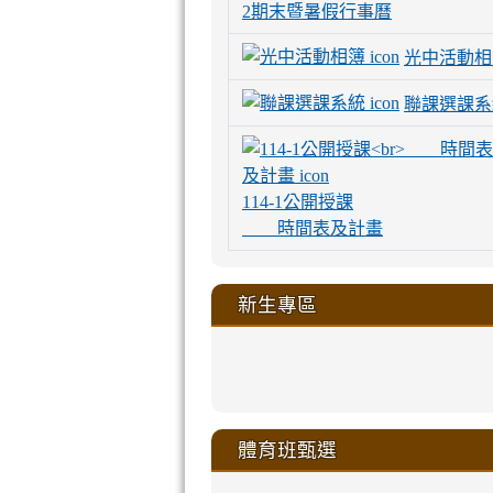
2期末暨暑假行事曆
光中活動相
聯課選課系
114-1公開授課
時間表及計畫
新生專區
link
link
link
link
https://sites
to
to
to
to
link
link
link
link
link
link
link
link
link
sheng-
https://sites.go
https://sites.go
https://sites.go
https://sites.go
to
to
to
to
to
to
to
to
to
ru-
sheng-
sheng-
sheng-
sheng-
體育班甄選
https://sites
https://sites
https://sites
https://sites
https://sites
https://sites
https://sites.go
https://sites.go
https://sites.go
xue-
ru-
ru-
ru-
ru-
sheng-
sheng-
sheng-
sheng-
affairs/%E9
sheng-
affairs/%E9
sheng-
affairs/%E9