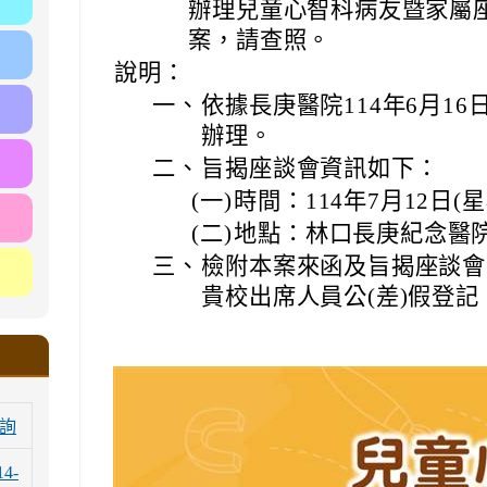
辦理兒童心智科病友暨家屬座
案，請查照。
說明：
一、
依據長庚醫院114年6月16日
辦理。
二、
旨揭座談會資訊如下：
(一)
時間：114年7月12日(
(二)
地點：林口長庚紀念醫院
三、
檢附本案來函及旨揭座談會
貴校出席人員公(差)假登記
詢
14-