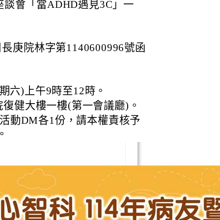
談會「當ADHD遇見3C」一
長庚院林字第1140600996號函
星期六)上午9時至12時。
復健大樓一樓(第一會議廳)。
活動DM各1份，請本權責核予
。