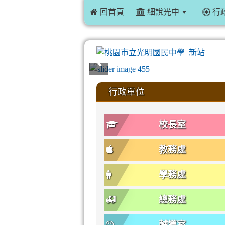
 回首頁
細說光中
行
:::
行政單位
校長室
教務處
學務處
總務處