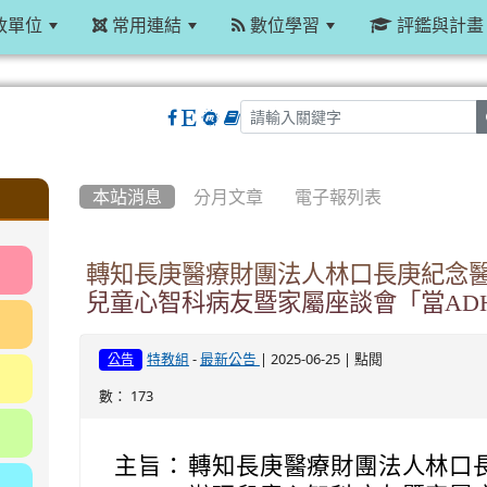
政單位
常用連結
數位學習
評鑑與計畫
:::
本站消息
分月文章
電子報列表
轉知長庚醫療財團法人林口長庚紀念醫院
兒童心智科病友暨家屬座談會「當ADH
-
| 2025-06-25 | 點閱
特教組
最新公告
公告
數： 173
主旨：
轉知長庚醫療財團法人林口長