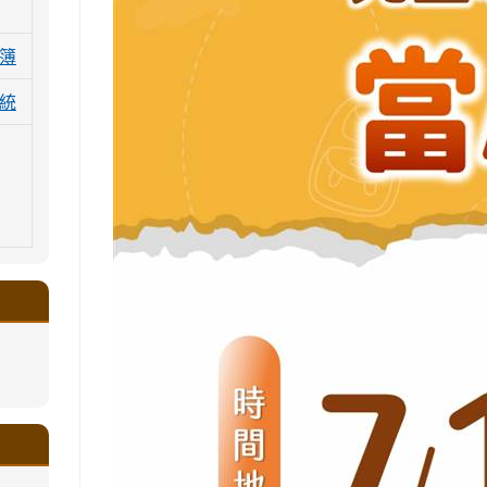
簿
統
.google.com/a/ms.gmjh.tyc.edu.tw/xin-
ogle.com/a/ms.gmjh.tyc.edu.tw/xin-
ogle.com/a/ms.gmjh.tyc.edu.tw/xin-
ogle.com/a/ms.gmjh.tyc.edu.tw/xin-
ogle.com/a/ms.gmjh.tyc.edu.tw/xin-
.google.com/a/ms.gmjh.tyc.edu.tw/xin-
.google.com/a/ms.gmjh.tyc.edu.tw/xin-
.google.com/a/ms.gmjh.tyc.edu.tw/xin-
.google.com/a/ms.gmjh.tyc.edu.tw/xin-
.google.com/ms.gmjh.tyc.edu.tw/student-
.google.com/a/ms.gmjh.tyc.edu.tw/xin-
ogle.com/ms.gmjh.tyc.edu.tw/student-
ogle.com/a/ms.gmjh.tyc.edu.tw/xin-
ogle.com/ms.gmjh.tyc.edu.tw/student-
%AB%94%E8%82%B2%E7%B5%84
%AB%94%E8%82%B2%E7%B5%84
%AB%94%E8%82%B2%E7%B5%84