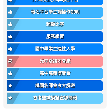
bs-
family:
轉
章
body-
var(-
班
(二
報名平台學生端操作說明
font-
-
簡
招).pdf
family);
bs-
章.pdf
\
font-
body-
超額比序
\
size:
font-
var(-
family);
服務學習
-
font-
bs-
size:
國中畢業生適性入學
body-
var(-
font-
-
光中愛讀才會贏
size);
bs-
font-
body-
高中高職博覽會
weight:
font-
var(-
size);
桃園名師會考大解密
-
font-
bs-
weight:
會考暨試模擬宣導簡報
body-
var(-
font-
-