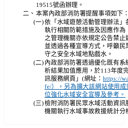
19515號函辦理。
二、
本案內政部消防署提醒事項如下
(一)
依「水域遊憩活動管理辦法」
執行相關防範措施及因應作為
之管理機關亦依規定公告禁止
並透過各種宣導方式，呼籲民
守之安全水域地點戲水。
(二)
內政部消防署透過優化既有系
析結果加值應用，於113年度
訊服務網頁」(網址：
https://w
fe/），另為擴大該網站使用
位強化水域安全宣導及參考。
(三)
檢附消防署民眾水域活動資訊服
機關執行水域事故救援統計分