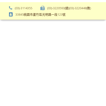
weight);
bs-
background-
body-
(03)-3114355
(03)-3220593(總)(03)-3220448(教)
color:
font-
33845桃園市蘆竹區光明路一段123號
var(-
weight);
-
\
bs-
body-
bg);