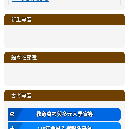
新生專區
link
link
link
link
https://sites.google.com/a/m
to
to
to
to
link
link
link
link
link
link
link
link
link
sheng-
https://sites.google.com/a/ms.gmjh.
https://sites.google.com/a/ms.gmjh.
https://sites.google.com/a/ms.gmjh.
https://sites.google.com/a/ms.gmjh.
to
to
to
to
to
to
to
to
to
ru-
sheng-
sheng-
sheng-
sheng-
體育班甄選
https://sites.google.com/a/ms
https://sites.google.com/a/ms
https://sites.google.com/a/ms
https://sites.google.com/a/ms
https://sites.google.com/ms.
https://sites.google.com/a/ms
https://sites.google.com/ms.gmjh.ty
https://sites.google.com/a/ms.gmjh.
https://sites.google.com/ms.gmjh.ty
xue-
ru-
ru-
ru-
ru-
sheng-
sheng-
sheng-
sheng-
affairs/%E9%AB%94%E8%82
sheng-
affairs/%E9%AB%94%E8%82%
sheng-
affairs/%E9%AB%94%E8%82%
zhuan-
xue-
xue-
xue-
xue-
link
link
ru-
ru-
ru-
ru-
style=ackground-
ru-
\
ru-
\
qu/
zhuan-
zhuan-
zhuan-
zhuan-
to
to
link
()-45l
xue-
xue-
xue-
xue-
color:
xue-
xue-
\
qu/
qu/
qu/
qu/
link
https://sites.google.com/ms.
https://sites.google.com/ms.gmjh.ty
to
4
zhuan-
zhuan-
zhuan-
zhuan-
var(-
zhuan-
zhuan-
\
\
\
\
to
affairs/%E9%AB%94%E8%82
affairs/%E9%AB%94%E8%82%
https://www.gmjh.tyc.edu.tw/upload
會考專區
qu/
qu/
qu/
qu/
-
qu/
qu
https://www.gmjh.tyc.edu.tw/upload
\
\
年
style=font-
\
\
\
bs-
\
2
度
family:
body-
體
教育會考與多元入學宣導
招
var(-
bg);
育
生
-
font-
班
115年免試入學報名平台
簡