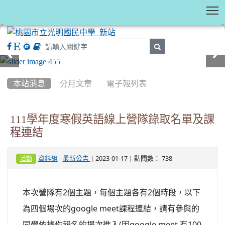
T
search
:::
本站消息
分月文章
電子報列表
111學年度寒假英語線上營隊錄取名單及課
程連結
-
| 2023-01-17 | 點閱數： 738
資料組
最新公告
活動
本次營隊有2個主題，每個主題各有2個時段，
以下
為四個場次的google meet課程連結，請有參與的
同學依據你報名的場次進入(
因google meet 有100