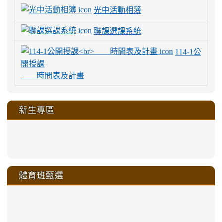
光中活動相簿
聯課選課系統
114-1公
開授課
時間表及計畫
新生專區
link
link
link
link
https://sites.google.com/a/m
to
to
to
to
link
link
link
link
link
link
link
link
link
sheng-
https://sites.google.com/a/ms.gmjh.
https://sites.google.com/a/ms.gmjh.
https://sites.google.com/a/ms.gmjh.
https://sites.google.com/a/ms.gmjh.
to
to
to
to
to
to
to
to
to
ru-
sheng-
sheng-
sheng-
sheng-
體育班甄選
https://sites.google.com/a/ms
https://sites.google.com/a/ms
https://sites.google.com/a/ms
https://sites.google.com/a/ms
https://sites.google.com/ms.
https://sites.google.com/a/ms
https://sites.google.com/ms.gmjh.ty
https://sites.google.com/a/ms.gmjh.
https://sites.google.com/ms.gmjh.ty
xue-
ru-
ru-
ru-
ru-
sheng-
sheng-
sheng-
sheng-
affairs/%E9%AB%94%E8%82
sheng-
affairs/%E9%AB%94%E8%82%
sheng-
affairs/%E9%AB%94%E8%82%
zhuan-
xue-
xue-
xue-
xue-
link
link
ru-
ru-
ru-
ru-
style=ackground-
ru-
\
ru-
\
qu/
zhuan-
zhuan-
zhuan-
zhuan-
to
to
link
()-45l
xue-
xue-
xue-
xue-
color:
xue-
xue-
\
qu/
qu/
qu/
qu/
link