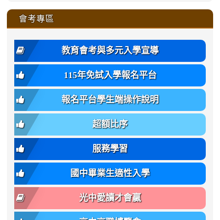
https://sites.google.com/ms.
https://sites.google.com/ms.gmjh.ty
to
4
zhuan-
zhuan-
zhuan-
zhuan-
var(-
zhuan-
zhuan-
\
\
\
\
to
affairs/%E9%AB%94%E8%82
affairs/%E9%AB%94%E8%82%
https://www.gmjh.tyc.edu.tw/upload
會考專區
qu/
qu/
qu/
qu/
-
qu/
qu
https://www.gmjh.tyc.edu.tw/upload
\
\
年
style=font-
\
\
\
bs-
\
2
度
family:
body-
體
教育會考與多元入學宣導
招
var(-
bg);
育
生
-
font-
班
115年免試入學報名平台
簡
bs-
family:
轉
章
body-
var(-
班
(二
報名平台學生端操作說明
font-
-
簡
招).pdf
family);
bs-
章.pdf
\
font-
body-
超額比序
\
size:
font-
var(-
family);
服務學習
-
font-
bs-
size:
國中畢業生適性入學
body-
var(-
font-
-
光中愛讀才會贏
size);
bs-
font-
body-