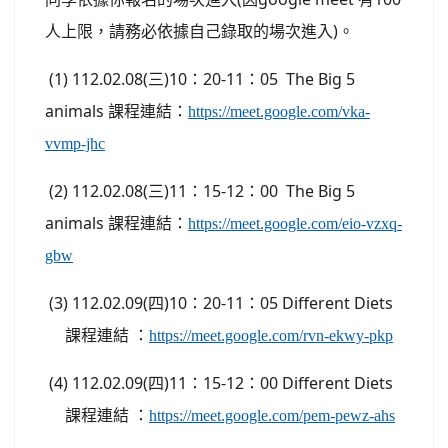
人上限，請務必依據自己錄取的場次進入)。
(1) 112.02.08(三)10：20-11：05 The Big 5
animals 課程連結：
https://meet.google.com/
vka-
vvmp-jhc
(2) 112.02.08(三)11：15-12：00 The Big 5
animals 課程連結：
https://meet.google.com/
eio-vzxq-
gbw
(3) 112.02.09(四)10：20-11：05 Different Diets
課程連結 ：
https://meet.google.com/rvn-
ekwy-pkp
(4) 112.02.09(四)11：15-12：00 Different Diets
課程連結 ：
https://meet.google.com/pem-
pewz-ahs