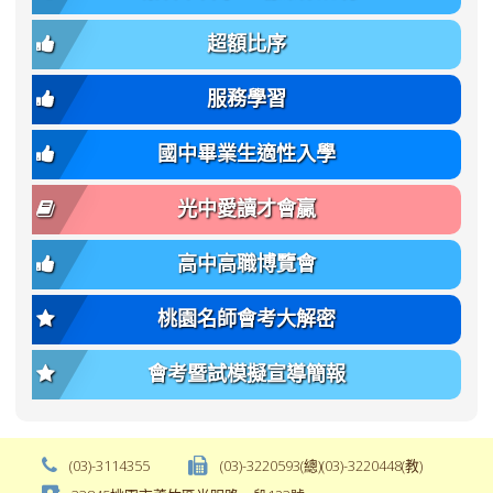
簡
招).pdf
family);
bs-
章.pdf
\
font-
body-
超額比序
\
size:
font-
var(-
family);
服務學習
-
font-
bs-
size:
國中畢業生適性入學
body-
var(-
font-
-
光中愛讀才會贏
size);
bs-
font-
body-
高中高職博覽會
weight:
font-
var(-
size);
桃園名師會考大解密
-
font-
bs-
weight:
會考暨試模擬宣導簡報
body-
var(-
font-
-
weight);
bs-
background-
body-
(03)-3114355
(03)-3220593(總)(03)-3220448(教)
color:
font-