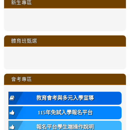
新生專區
link
link
link
link
https://sites.google.com/a/m
to
to
to
to
link
link
link
link
link
link
link
link
link
sheng-
https://sites.google.com/a/ms.gmjh.
https://sites.google.com/a/ms.gmjh.
https://sites.google.com/a/ms.gmjh.
https://sites.google.com/a/ms.gmjh.
to
to
to
to
to
to
to
to
to
ru-
sheng-
sheng-
sheng-
sheng-
體育班甄選
https://sites.google.com/a/ms
https://sites.google.com/a/ms
https://sites.google.com/a/ms
https://sites.google.com/a/ms
https://sites.google.com/ms.
https://sites.google.com/a/ms
https://sites.google.com/ms.gmjh.ty
https://sites.google.com/a/ms.gmjh.
https://sites.google.com/ms.gmjh.ty
xue-
ru-
ru-
ru-
ru-
sheng-
sheng-
sheng-
sheng-
affairs/%E9%AB%94%E8%82
sheng-
affairs/%E9%AB%94%E8%82%
sheng-
affairs/%E9%AB%94%E8%82%
zhuan-
xue-
xue-
xue-
xue-
link
link
ru-
ru-
ru-
ru-
style=ackground-
ru-
\
ru-
\
qu/
zhuan-
zhuan-
zhuan-
zhuan-
to
to
link
()-45l
xue-
xue-
xue-
xue-
color:
xue-
xue-
\
qu/
qu/
qu/
qu/
link
https://sites.google.com/ms.
https://sites.google.com/ms.gmjh.ty
to
4
zhuan-
zhuan-
zhuan-
zhuan-
var(-
zhuan-
zhuan-
\
\
\
\
to
affairs/%E9%AB%94%E8%82
affairs/%E9%AB%94%E8%82%
https://www.gmjh.tyc.edu.tw/upload
會考專區
qu/
qu/
qu/
qu/
-
qu/
qu
https://www.gmjh.tyc.edu.tw/upload
\
\
年
style=font-
\
\
\
bs-
\
2
度
family:
body-
體
教育會考與多元入學宣導
招
var(-
bg);
育
生
-
font-
班
115年免試入學報名平台
簡
bs-
family:
轉
章
body-
var(-
班
(二
報名平台學生端操作說明
font-
-