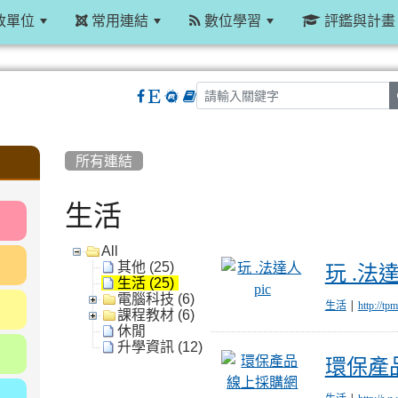
政單位
常用連結
數位學習
評鑑與計畫
:::
所有連結
生活
All
其他 (25)
玩 .法達人
玩 .法
生活 (25)
電腦科技 (6)
|
生活
http://tp
課程教材 (6)
休閒
升學資訊 (12)
環保產品線上
環保產