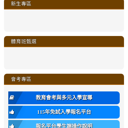
新生專區
link
link
link
link
https://sites.google.com/a/m
to
to
to
to
link
link
link
link
link
link
link
link
link
sheng-
https://sites.google.com/a/ms.gmjh.
https://sites.google.com/a/ms.gmjh.
https://sites.google.com/a/ms.gmjh.
https://sites.google.com/a/ms.gmjh.
to
to
to
to
to
to
to
to
to
ru-
sheng-
sheng-
sheng-
sheng-
體育班甄選
https://sites.google.com/a/ms
https://sites.google.com/a/ms
https://sites.google.com/a/ms
https://sites.google.com/a/ms
https://sites.google.com/ms.
https://sites.google.com/a/ms
https://sites.google.com/ms.gmjh.ty
https://sites.google.com/a/ms.gmjh.
https://sites.google.com/ms.gmjh.ty
xue-
ru-
ru-
ru-
ru-
sheng-
sheng-
sheng-
sheng-
affairs/%E9%AB%94%E8%82
sheng-
affairs/%E9%AB%94%E8%82%
sheng-
affairs/%E9%AB%94%E8%82%
zhuan-
xue-
xue-
xue-
xue-
link
link
ru-
ru-
ru-
ru-
style=ackground-
ru-
\
ru-
\
qu/
zhuan-
zhuan-
zhuan-
zhuan-
to
to
link
()-45l
xue-
xue-
xue-
xue-
color:
xue-
xue-
\
qu/
qu/
qu/
qu/
link
https://sites.google.com/ms.
https://sites.google.com/ms.gmjh.ty
to
4
zhuan-
zhuan-
zhuan-
zhuan-
var(-
zhuan-
zhuan-
\
\
\
\
to
affairs/%E9%AB%94%E8%82
affairs/%E9%AB%94%E8%82%
https://www.gmjh.tyc.edu.tw/upload
會考專區
qu/
qu/
qu/
qu/
-
qu/
qu
https://www.gmjh.tyc.edu.tw/upload
\
\
年
style=font-
\
\
\
bs-
\
2
度
family:
body-
體
教育會考與多元入學宣導
招
var(-
bg);
育
生
-
font-
班
115年免試入學報名平台
簡
bs-
family:
轉
章
body-
var(-
班
(二
報名平台學生端操作說明
font-
-