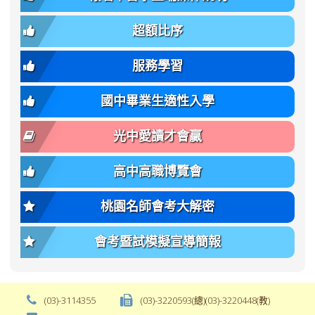
簡
招).pdf
family);
bs-
章.pdf
\
font-
body-
超額比序
\
size:
font-
var(-
family);
服務學習
-
font-
bs-
size:
國中畢業生適性入學
body-
var(-
font-
-
光中愛讀才會贏
size);
bs-
font-
body-
高中高職博覽會
weight:
font-
var(-
size);
桃園名師會考大解密
-
font-
bs-
weight:
會考暨試模擬宣導簡報
body-
var(-
font-
-
weight);
bs-
background-
body-
(03)-3114355
(03)-3220593(總)(03)-3220448(教)